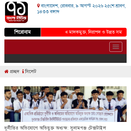
বাংলাদেশ, রোববার, ৯ আগস্ট ২০২৬ ২৫শে শ্রাবণ,
১৪৩৩ বঙ্গাব্দ
শিরোনাম
মাদকমুক্ত, নিরাপদ ও উন্নত সমাজ গড়ার প্
Toggle
navigat
প্রচ্ছদ
সিলেট
দুর্নীতির অভিযোগে অভিযুক্ত অধ্যক্ষ: সুনামগঞ্জ টেক্সটাইল