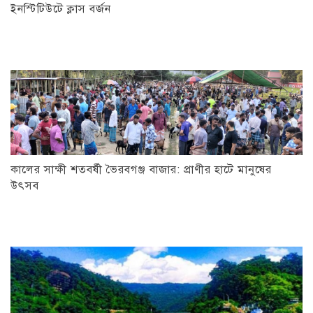
ইনস্টিটিউটে ক্লাস বর্জন
কালের সাক্ষী শতবর্ষী ভৈরবগঞ্জ বাজার: প্রাণীর হাটে মানুষের
উৎসব