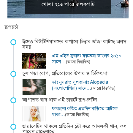
খোলা হতে পারে জলকপাট
রূপচর্চা
ঈদেও বিউটিশিয়ানদের কপালে চিন্তার ভাঁজ! কাটছে অলস
সময়
এম.এইচ মুরাদঃ ফাতেমা আক্তার ২০১০
সালে…
(আরো বিস্তারিত)
চুল পড়া রোগ, প্রতিরোধের উপায় ও চিকিৎসা
ডাঃ নুসরাত সুলতানাঃ Alopecia
(এলোপেশিয়া) মানে…
(আরো বিস্তারিত)
আপাতত বাদ থাক এই চারটে রূপ-রুটিন
ফারহানা রুজিঃ এতদিন বাড়িতে আটকে
থাকা…
(আরো বিস্তারিত)
ডায়াবেটিস থাকলে প্রতিদিন ১টা করে আমলকী খান, ফল
পাবেন হাতেনাতে