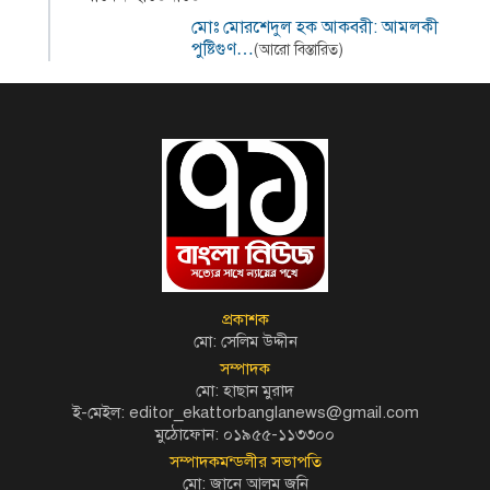
মোঃ মোরশেদুল হক আকবরী: আমলকী
পুষ্টিগুণ…
(আরো বিস্তারিত)
প্রকাশক
মো: সেলিম উদ্দীন
সম্পাদক
মো: হাছান মুরাদ
ই-মেইল: editor_ekattorbanglanews@gmail.com
মুঠোফোন: ০১৯৫৫-১১৩৩০০
সম্পাদকমন্ডলীর সভাপতি
মো: জানে আলম জনি