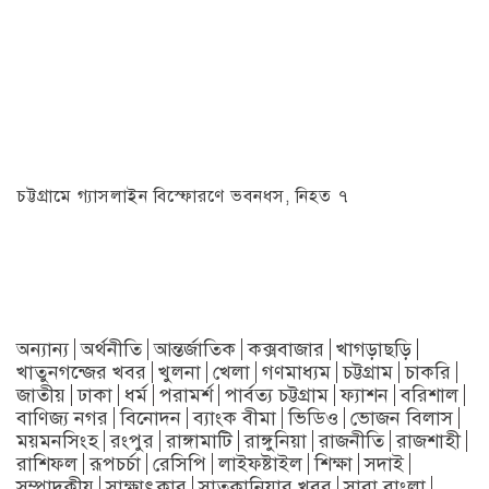
চট্টগ্রামে গ্যাসলাইন বিস্ফোরণে ভবনধস, নিহত ৭
অন্যান্য
অর্থনীতি
আন্তর্জাতিক
কক্সবাজার
খাগড়াছড়ি
খাতুনগন্জের খবর
খুলনা
খেলা
গণমাধ্যম
চট্টগ্রাম
চাকরি
জাতীয়
ঢাকা
ধর্ম
পরামর্শ
পার্বত্য চট্টগ্রাম
ফ্যাশন
বরিশাল
বাণিজ্য নগর
বিনোদন
ব্যাংক বীমা
ভিডিও
ভোজন বিলাস
ময়মনসিংহ
রংপুর
রাঙ্গামাটি
রাঙ্গুনিয়া
রাজনীতি
রাজশাহী
রাশিফল
রূপচর্চা
রেসিপি
লাইফষ্টাইল
শিক্ষা
সদাই
সম্পাদকীয়
সাক্ষাৎকার
সাতকানিয়ার খবর
সারা বাংলা