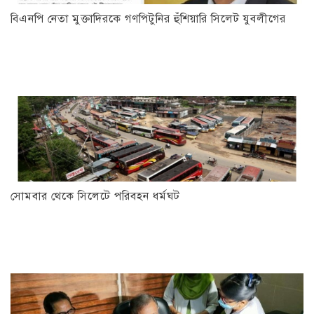
বিএনপি নেতা মুক্তাদিরকে গণপিটুনির হুঁশিয়ারি সিলেট যুবলীগের
সোমবার থেকে সিলেটে পরিবহন ধর্মঘট