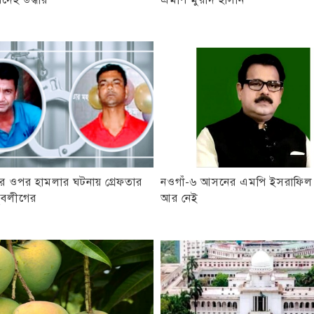
রদেহ উদ্ধার
এমপি মুরাদ হাসান
 ওপর হামলার ঘটনায় গ্রেফতার
নওগাঁ-৬ আসনের এমপি ইসরাফি
ুবলীগের
আর নেই