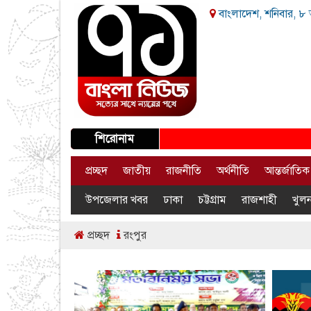
বাংলাদেশ, শনিবার, ৮ 
শিরোনাম
প্রচ্ছদ
জাতীয়
রাজনীতি
অর্থনীতি
আন্তর্জাতিক
উপজেলার খবর
ঢাকা
চট্টগ্রাম
রাজশাহী
খুলন
প্রচ্ছদ
রংপুর