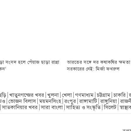
়া সংসদ হলে পেঁয়াজ ছাড়া রান্না
ভারতের সঙ্গে দর কষাকষির ক্ষমত
কেন’
সরকারের নেই: মির্জা ফখরুল
ছড়ি
খাতুনগন্জের খবর
খুলনা
খেলা
গণমাধ্যম
চট্টগ্রাম
চাকরি
িও
ভোজন বিলাস
ময়মনসিংহ
রংপুর
রাঙ্গামাটি
রাঙ্গুনিয়া
রাজন
সাতকানিয়ার খবর
সারা বাংলা
সাহিত্য ও সংস্কৃতি
সিলেট
স্বাস্থ