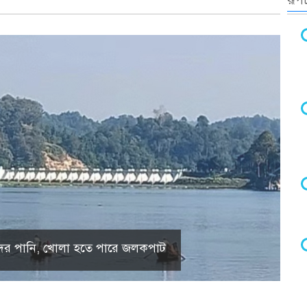
রূপচ
 হ্রদের পানি, খোলা হতে পারে জলকপাট