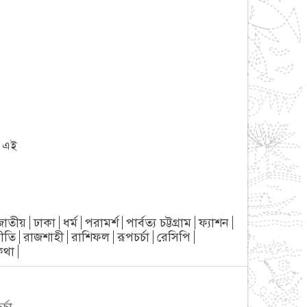
া এই
জাতীয়
ঢাকা
ধর্ম
পরামর্শ
পার্বত্য চট্টগ্রাম
ফ্যাশন
ীতি
রাজশাহী
রাশিফল
রূপচর্চা
রেসিপি
্যকথা