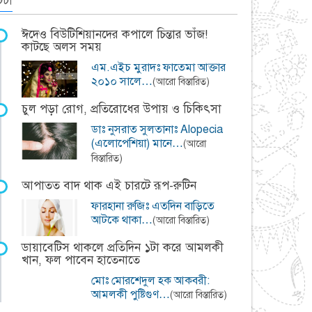
র্চা
ঈদেও বিউটিশিয়ানদের কপালে চিন্তার ভাঁজ!
কাটছে অলস সময়
এম.এইচ মুরাদঃ ফাতেমা আক্তার
২০১০ সালে…
(আরো বিস্তারিত)
চুল পড়া রোগ, প্রতিরোধের উপায় ও চিকিৎসা
ডাঃ নুসরাত সুলতানাঃ Alopecia
(এলোপেশিয়া) মানে…
(আরো
বিস্তারিত)
আপাতত বাদ থাক এই চারটে রূপ-রুটিন
ফারহানা রুজিঃ এতদিন বাড়িতে
আটকে থাকা…
(আরো বিস্তারিত)
ডায়াবেটিস থাকলে প্রতিদিন ১টা করে আমলকী
খান, ফল পাবেন হাতেনাতে
মোঃ মোরশেদুল হক আকবরী:
আমলকী পুষ্টিগুণ…
(আরো বিস্তারিত)