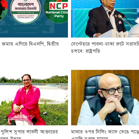
জমায় এগিয়ে বিএনপি, দ্বিতীয়
সেপ্টেম্বরে পাবনা-ঢাকা রুটে সরাসরি
ত
চলবে: রাষ্ট্রপতি
 পুলিশ সুপার লাবনী আক্তারের
মাথার ওপর সিলিং ফ্যান ভেঙে প