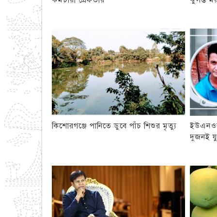
কর্মচারী গ্রেফতার
ঝুলন্ত ম
কিশোরগঞ্জে পানিতে ডুবে পাঁচ শিশুর মৃত্যু
ইউএনওর
দুজনই য