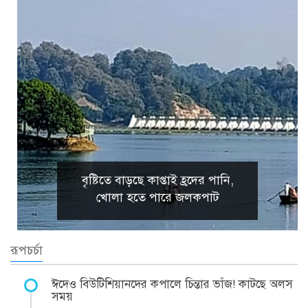
বৃষ্টিতে বাড়ছে কাপ্তাই হ্রদের পানি,
খোলা হতে পারে জলকপাট
রূপচর্চা
ঈদেও বিউটিশিয়ানদের কপালে চিন্তার ভাঁজ! কাটছে অলস
সময়