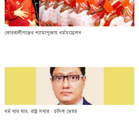
কোরবানীগঞ্জের শ্যামাপূজায় ধর্মসম্মেলন
ধর্ম যার যার, রাষ্ট্র সবার : চসিক মেয়র