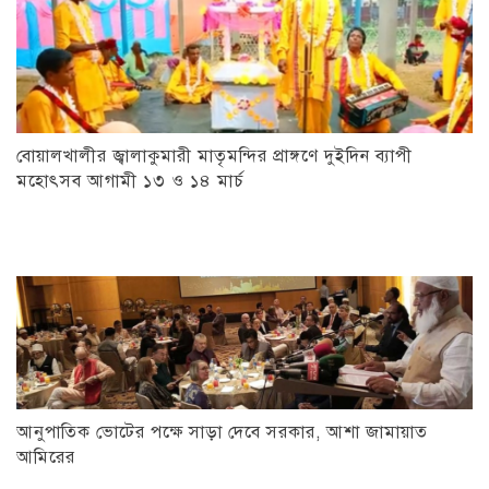
বোয়ালখালীর জ্বালাকুমারী মাতৃমন্দির প্রাঙ্গণে দুইদিন ব্যাপী
মহোৎসব আগামী ১৩ ও ১৪ মার্চ
আনুপাতিক ভোটের পক্ষে সাড়া দেবে সরকার, আশা জামায়াত
আমিরের