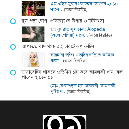
এম.এইচ মুরাদঃ ফাতেমা আক্তার ২০১০
সালে…
(আরো বিস্তারিত)
চুল পড়া রোগ, প্রতিরোধের উপায় ও চিকিৎসা
ডাঃ নুসরাত সুলতানাঃ Alopecia
(এলোপেশিয়া) মানে…
(আরো বিস্তারিত)
আপাতত বাদ থাক এই চারটে রূপ-রুটিন
ফারহানা রুজিঃ এতদিন বাড়িতে আটকে
থাকা…
(আরো বিস্তারিত)
ডায়াবেটিস থাকলে প্রতিদিন ১টা করে আমলকী খান, ফল
পাবেন হাতেনাতে
মোঃ মোরশেদুল হক আকবরী: আমলকী
পুষ্টিগুণ…
(আরো বিস্তারিত)