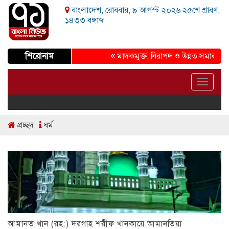
বাংলাদেশ, রোববার, ৯ আগস্ট ২০২৬ ২৫শে শ্রাবণ,
১৪৩৩ বঙ্গাব্দ
শিরোনাম
মাদকমুক্ত, নিরাপদ ও উন্নত সমাজ গড়ার প্রত্
Toggle
navigat
প্রচ্ছদ
ধর্ম
আমানত খান (রহ:) দরগাহ শরীফ খানকায়ে আমানতিয়া