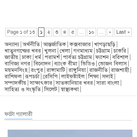
১
Page ১ of ১৩
২
৩
৪
৫
...
১০
...
»
Last »
অন্যান্য
অর্থনীতি
আন্তর্জাতিক
কক্সবাজার
খাগড়াছড়ি
খাতুনগন্জের খবর
খুলনা
খেলা
গণমাধ্যম
চট্টগ্রাম
চাকরি
জাতীয়
ঢাকা
ধর্ম
পরামর্শ
পার্বত্য চট্টগ্রাম
ফ্যাশন
বরিশাল
বাণিজ্য নগর
বিনোদন
ব্যাংক বীমা
ভিডিও
ভোজন বিলাস
ময়মনসিংহ
রংপুর
রাঙ্গামাটি
রাঙ্গুনিয়া
রাজনীতি
রাজশাহী
রাশিফল
রূপচর্চা
রেসিপি
লাইফষ্টাইল
শিক্ষা
সদাই
সম্পাদকীয়
সাক্ষাৎকার
সাতকানিয়ার খবর
সারা বাংলা
সাহিত্য ও সংস্কৃতি
সিলেট
স্বাস্থ্যকথা
ফটো গ্যালারী