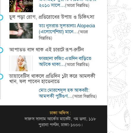
২০১০ সালে…
(আরো বিস্তারিত)
চুল পড়া রোগ, প্রতিরোধের উপায় ও চিকিৎসা
ডাঃ নুসরাত সুলতানাঃ Alopecia
(এলোপেশিয়া) মানে…
(আরো
বিস্তারিত)
আপাতত বাদ থাক এই চারটে রূপ-রুটিন
ফারহানা রুজিঃ এতদিন বাড়িতে
আটকে থাকা…
(আরো বিস্তারিত)
ডায়াবেটিস থাকলে প্রতিদিন ১টা করে আমলকী
খান, ফল পাবেন হাতেনাতে
মোঃ মোরশেদুল হক আকবরী:
আমলকী পুষ্টিগুণ…
(আরো বিস্তারিত)
ঢাকা অফিস :
দারুস সালাম আর্কেড মার্কেট, ৭ম তলা, ১১৮
পুরানা পল্টন, ঢাকা-১০০০।