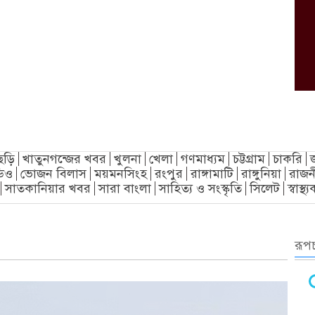
ছড়ি
খাতুনগন্জের খবর
খুলনা
খেলা
গণমাধ্যম
চট্টগ্রাম
চাকরি
িও
ভোজন বিলাস
ময়মনসিংহ
রংপুর
রাঙ্গামাটি
রাঙ্গুনিয়া
রাজন
সাতকানিয়ার খবর
সারা বাংলা
সাহিত্য ও সংস্কৃতি
সিলেট
স্বাস্থ
রূপচ