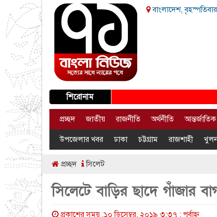
বাংলাদেশ, বৃহস্পতিবার
শিরোনাম
প্রচ্ছদ
জাতীয়
রাজনীতি
অর্থনীতি
আন্তর্জাতিক
উপজেলার খবর
ঢাকা
চট্টগ্রাম
রাজশাহী
খুলন
প্রচ্ছদ
সিলেট
সিলেটে বাড়ির ছাদে গাঁজার ব
প্রকাশের সময় :১০ ডিসেম্বর, ২০১৯ ৩:৩৭ : পূর্বাহ্ণ