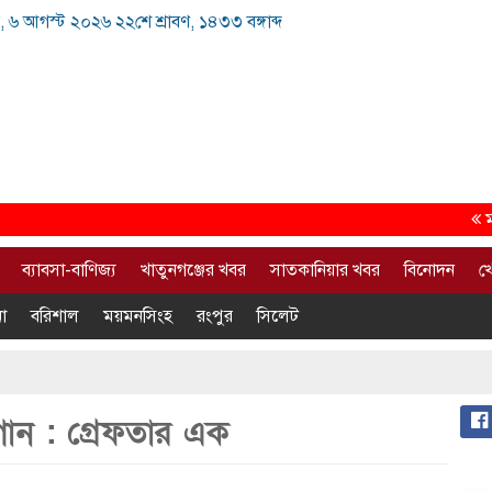
, ৬ আগস্ট ২০২৬ ২২শে শ্রাবণ, ১৪৩৩ বঙ্গাব্দ
মাদকমুক
ব্যাবসা-বাণিজ্য
খাতুনগঞ্জের খবর
সাতকানিয়ার খবর
বিনোদন
খ
া
বরিশাল
ময়মনসিংহ
রংপুর
সিলেট
াগান : গ্রেফতার এক