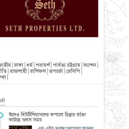
জাতীয়
ঢাকা
ধর্ম
পরামর্শ
পার্বত্য চট্টগ্রাম
ফ্যাশন
ীতি
রাজশাহী
রাশিফল
রূপচর্চা
রেসিপি
্যকথা
র্চা
ঈদেও বিউটিশিয়ানদের কপালে চিন্তার ভাঁজ!
কাটছে অলস সময়
এম.এইচ মুরাদঃ ফাতেমা আক্তার