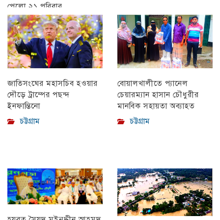
পেলো ২১ পরিবার
চট্টগ্রাম
বোয়ালখালীতে প্যানেল
জাতিসংঘের মহাসচিব হওয়ার
চেয়ারম্যান হাসান চৌধুরীর
দৌড়ে ট্রাম্পের পছন্দ
মানবিক সহায়তা অব্যাহত
ইনফান্তিনো
চট্টগ্রাম
চট্টগ্রাম
হযরত সৈয়দ মইনুদ্দীন আহমদ