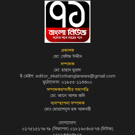
প্রকাশক
মো: সেলিম উদ্দীন
সম্পাদক
মো: হাছান মুরাদ
ই-মেইল: editor_ekattorbanglanews@gmail.com
মুঠোফোন: ০১৯৫৫-১১৩৩০০
সম্পাদকমন্ডলীর সভাপতি
মো: জানে আলম জনি
ব্যবস্হাপনা সম্পাদক
মোঃ মোরশেদুল হক আকবরী
যোগাযোগ:
০১৭৫১৫১৭৯৭৯ (বিজ্ঞাপন) ০১৮১৬০৩০৪৭৩ (নিউজ)
০১৮১৩৩৫৩৯০৯