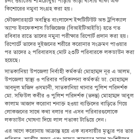
৮নং ওয়ার্ডের শামচৌধুরী পাড়ায় ভাড়া বাসায় থাকা এক
কিশোরের নমুনা সংগ্রহ করা হয়।
ফৌজদারহাটে অবস্থিত বাংলাদেশ ইন্সটিটিউট অভ ট্রপিক্যাল
অ্যান্ড ইনফেকশাস ডিজিজেজ (বিআইটিআইডি) হতে গত
রবিবার রাতে তাদের নমুনা পরীক্ষার রিপোর্ট প্রদান করা হয়।
রিপোর্টে তাদের দুইজনের শরীরে করোনার সংক্রমণ পাওয়ার
পর তাদের ২ পরিবারসহ মোট ২৩টি পরিবারকে লকডাউন করা
হয়েছে।
সাতকানিয়া উপজেলা নির্বাহী কর্মকর্তা মোহাম্মদ নূর এ আলম,
উপজেলা স্বাস্থ্য ও পরিবার পরিকল্পনা কর্মকর্তা ডা. মোহাম্মদ
আবদুল মজিদ ওসমানী, সাতকানিয়া থানার পুলিশ পরিদর্শক
মো. সফিউল কবীর ও পুলিশ পরিদর্শক (তদন্ত) মোহাম্মদ আবুল
কালাম আজাদ করোনা শনাক্ত হওয়া ব্যক্তিদের বাড়িতে গিয়ে
লোকজনের সাথে কথা বলার পর এসব পরিবারগুলোকে
লকডাউন ঘোষণা দিয়ে লাল পতাকা টাঙিয়ে দেন।
এর আগে করোনায় আক্রান্ত হয়ে এক ব্যবসায়ীর মৃত্যুর পর তার
পরিবার, আত্মীয়-স্বজন এবং দাফন-কাফনের সাথে সংশ্লিষ্টদের