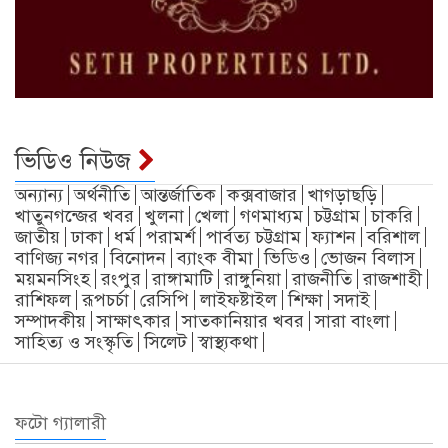
ভিডিও নিউজ
অন্যান্য
অর্থনীতি
আন্তর্জাতিক
কক্সবাজার
খাগড়াছড়ি
খাতুনগন্জের খবর
খুলনা
খেলা
গণমাধ্যম
চট্টগ্রাম
চাকরি
জাতীয়
ঢাকা
ধর্ম
পরামর্শ
পার্বত্য চট্টগ্রাম
ফ্যাশন
বরিশাল
বাণিজ্য নগর
বিনোদন
ব্যাংক বীমা
ভিডিও
ভোজন বিলাস
ময়মনসিংহ
রংপুর
রাঙ্গামাটি
রাঙ্গুনিয়া
রাজনীতি
রাজশাহী
রাশিফল
রূপচর্চা
রেসিপি
লাইফষ্টাইল
শিক্ষা
সদাই
সম্পাদকীয়
সাক্ষাৎকার
সাতকানিয়ার খবর
সারা বাংলা
সাহিত্য ও সংস্কৃতি
সিলেট
স্বাস্থ্যকথা
ফটো গ্যালারী