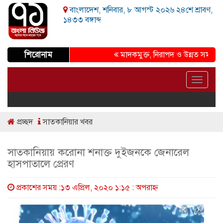
বাংলাদেশ, শনিবার, ৮ আগস্ট ২০২৬ ২৪শে শ্রাবণ,
১৪৩৩ বঙ্গাব্দ
শিরোনাম
মাদকমুক্ত, নিরাপদ ও উন্নত সমাজ গড়ার প্
Toggle
navigat
প্রচ্ছদ
সাতকানিয়ার খবর
সাতকানিয়ায় করোনা শনাক্ত দুইজনকে জেনারেল
হাসপাতালে প্রেরণ
প্রকাশের সময় :১৩ এপ্রিল, ২০২০ ১:১৫ : অপরাহ্ণ