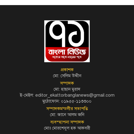
প্রকাশক
মো: সেলিম উদ্দীন
সম্পাদক
মো: হাছান মুরাদ
ই-মেইল: editor_ekattorbanglanews@gmail.com
মুঠোফোন: ০১৯৫৫-১১৩৩০০
সম্পাদকমন্ডলীর সভাপতি
মো: জানে আলম জনি
ব্যবস্হাপনা সম্পাদক
মোঃ মোরশেদুল হক আকবরী