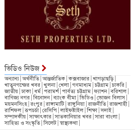
ভিডিও নিউজ
অন্যান্য
অর্থনীতি
আন্তর্জাতিক
কক্সবাজার
খাগড়াছড়ি
খাতুনগন্জের খবর
খুলনা
খেলা
গণমাধ্যম
চট্টগ্রাম
চাকরি
জাতীয়
ঢাকা
ধর্ম
পরামর্শ
পার্বত্য চট্টগ্রাম
ফ্যাশন
বরিশাল
বাণিজ্য নগর
বিনোদন
ব্যাংক বীমা
ভিডিও
ভোজন বিলাস
ময়মনসিংহ
রংপুর
রাঙ্গামাটি
রাঙ্গুনিয়া
রাজনীতি
রাজশাহী
রাশিফল
রূপচর্চা
রেসিপি
লাইফষ্টাইল
শিক্ষা
সদাই
সম্পাদকীয়
সাক্ষাৎকার
সাতকানিয়ার খবর
সারা বাংলা
সাহিত্য ও সংস্কৃতি
সিলেট
স্বাস্থ্যকথা