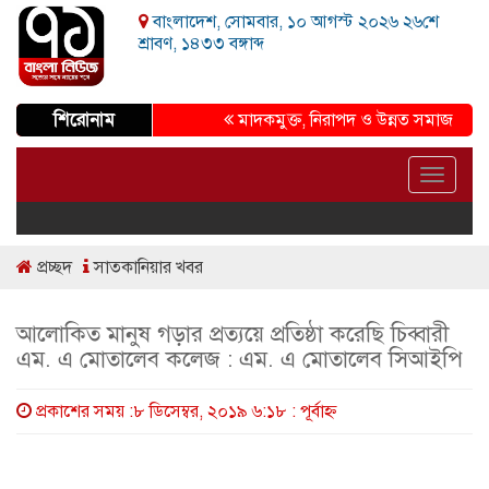
বাংলাদেশ, সোমবার, ১০ আগস্ট ২০২৬ ২৬শে
শ্রাবণ, ১৪৩৩ বঙ্গাব্দ
শিরোনাম
মাদকমুক্ত, নিরাপদ ও উন্নত সমাজ গড়ার প্রত্য
Toggle
navigat
প্রচ্ছদ
সাতকানিয়ার খবর
আলোকিত মানুষ গড়ার প্রত্যয়ে প্রতিষ্ঠা করেছি চিব্বারী
এম. এ মোতালেব কলেজ : এম. এ মোতালেব সিআইপি
প্রকাশের সময় :৮ ডিসেম্বর, ২০১৯ ৬:১৮ : পূর্বাহ্ণ