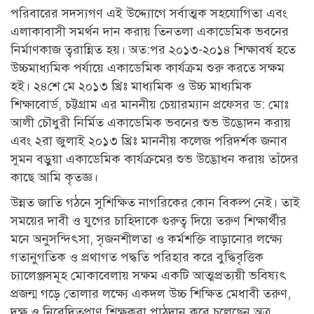
পরিবারের সদস্যগণ এই উদ্দ্যোগে সর্বাত্মক সহযোগিতা এবং
এলাকাবাসী সমর্থন দান করায় তিনতলা একাডেমিক ভবনের
নির্মাণকাজ ত্বরান্নিত হয়। অত:পর ২০১৩-২০১৪ শিক্ষাবর্ষ হতে
উচ্চমাধ্যমিক পর্যায়ে একাডেমিক কার্যক্রম শুরু করতে সক্ষম
হই। ২৪শে মে ২০১৩ খ্রিঃ মাধ্যমিক ও উচ্চ মাধ্যমিক
শিক্ষাবোর্ড, চট্টগ্রাম এর মাননীয় চেয়ারম্যান প্রফেসর ড: মোঃ
আলী চৌধুরী নির্মিত একাডেমিক ভবনের শুভ উদ্ভোদন করায়
এবং ২রা জুলাই ২০১৩ খ্রিঃ মাননীয় কলেজ পরিদর্শক জনাব
সুমন বড়ুয়া একাডেমিক কার্যক্রমের শুভ উদ্ভোধন করায় তাঁদের
কাছে আমি কৃতজ্ঞ।
উন্নত জাতি গঠনে সুশিক্ষিত নাগরিকের কোন বিকল্প নেই। তাই
সময়ের দাবী ও যুগের চাহিদাকে গুরুত্ব দিয়ে তরুণ শিক্ষার্থীর
মনে অনুসন্দিৎসা, সৃজনশীলতা ও কর্মশক্তি বাড়ানোর লক্ষ্যে
গতানুগতিক ও প্রথাগত পদ্ধতি পরিহার করে বুদ্ধিবৃত্তিক
চ্যালেঞ্জসমূহ মোকাবেলায় সক্ষম একটি আত্মপ্রত্যয়ী ভবিষ্যৎ
প্রজন্ম গড়ে তোলার লক্ষ্যে একদল উচ্চ শিক্ষিত মেধাবী তরুণ,
দক্ষ ও নিবেদিতপ্রাণ শিক্ষকরা পাঠদান করে চলেছেন অত্র