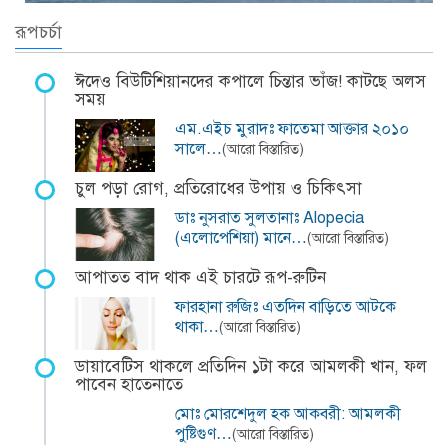
রূপচর্চা
ঈদেও বিউটিশিয়ানদের কপালে চিন্তার ভাঁজ! কাটছে অলস
সময়
এম.এইচ মুরাদঃ ফাতেমা আক্তার ২০১০
সালে…
(আরো বিস্তারিত)
চুল পড়া রোগ, প্রতিরোধের উপায় ও চিকিৎসা
ডাঃ নুসরাত সুলতানাঃ Alopecia
(এলোপেশিয়া) মানে…
(আরো বিস্তারিত)
আপাতত বাদ থাক এই চারটে রূপ-রুটিন
ফারহানা রুজিঃ এতদিন বাড়িতে আটকে
থাকা…
(আরো বিস্তারিত)
ডায়াবেটিস থাকলে প্রতিদিন ১টা করে আমলকী খান, ফল
পাবেন হাতেনাতে
মোঃ মোরশেদুল হক আকবরী: আমলকী
পুষ্টিগুণ…
(আরো বিস্তারিত)