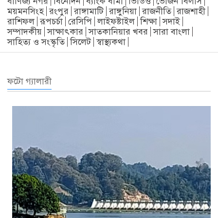
বাণিজ্য নগর
বিনোদন
ব্যাংক বীমা
ভিডিও
ভোজন বিলাস
ময়মনসিংহ
রংপুর
রাঙ্গামাটি
রাঙ্গুনিয়া
রাজনীতি
রাজশাহী
রাশিফল
রূপচর্চা
রেসিপি
লাইফষ্টাইল
শিক্ষা
সদাই
সম্পাদকীয়
সাক্ষাৎকার
সাতকানিয়ার খবর
সারা বাংলা
সাহিত্য ও সংস্কৃতি
সিলেট
স্বাস্থ্যকথা
ফটো গ্যালারী