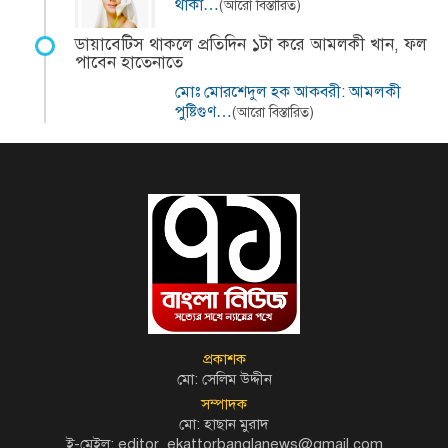
থাকা…
(আরো বিস্তারিত)
ডায়াবেটিস থাকলে প্রতিদিন ১টা করে আমলকী খান, ফল
পাবেন হাতেনাতে
মোঃ মোরশেদুল হক আকবরী: আমলকী
পুষ্টিগুণ…
(আরো বিস্তারিত)
প্রকাশক
মো: সেলিম উদ্দীন
সম্পাদক
মো: হাছান মুরাদ
ই-মেইল: editor_ekattorbanglanews@gmail.com