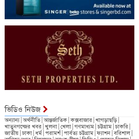
ভিডিও নিউজ
অন্যান্য
অর্থনীতি
আন্তর্জাতিক
কক্সবাজার
খাগড়াছড়ি
খাতুনগন্জের খবর
খুলনা
খেলা
গণমাধ্যম
চট্টগ্রাম
চাকরি
জাতীয়
ঢাকা
ধর্ম
পরামর্শ
পার্বত্য চট্টগ্রাম
ফ্যাশন
বরিশাল