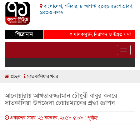
বাংলাদেশ, শনিবার, ৮ আগস্ট ২০২৬ ২৪শে শ্রাবণ,
১৪৩৩ বঙ্গাব্দ
শিরোনাম
মাদকমুক্ত, নিরাপদ ও উন্নত সমাজ গড়ার প
Toggle
navigat
প্রচ্ছদ
সাতকানিয়ার খবর
আনোয়ারায় আখতারুজ্জামান চৌধুরী বাবুর কবরে
সাতকানিয়া উপজেলা চেয়ারম্যানের শ্রদ্ধা জ্ঞাপন
প্রকাশের সময় :২১ নভেম্বর, ২০১৯ ৫:০৯ : পূর্বাহ্ণ