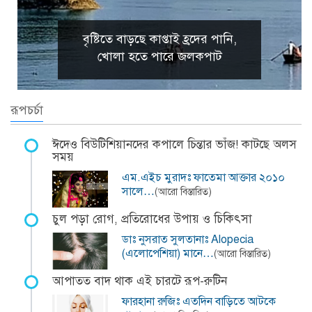
বৃষ্টিতে বাড়ছে কাপ্তাই হ্রদের পানি,
খোলা হতে পারে জলকপাট
রূপচর্চা
ঈদেও বিউটিশিয়ানদের কপালে চিন্তার ভাঁজ! কাটছে অলস
সময়
এম.এইচ মুরাদঃ ফাতেমা আক্তার ২০১০
সালে…
(আরো বিস্তারিত)
চুল পড়া রোগ, প্রতিরোধের উপায় ও চিকিৎসা
ডাঃ নুসরাত সুলতানাঃ Alopecia
(এলোপেশিয়া) মানে…
(আরো বিস্তারিত)
আপাতত বাদ থাক এই চারটে রূপ-রুটিন
ফারহানা রুজিঃ এতদিন বাড়িতে আটকে