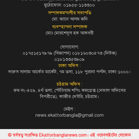
মুঠোফোন: ০১৯৫৫-১১৩৩০০
সম্পাদকমন্ডলীর সভাপতি
মো: জানে আলম জনি
ব্যবস্হাপনা সম্পাদক
মোঃ মোরশেদুল হক আকবরী
যোগাযোগ:
০১৭৫১৫১৭৯৭৯ (বিজ্ঞাপন) ০১৮১৬০৩০৪৭৩ (নিউজ)
০১৮১৩৩৫৩৯০৯
ঢাকা অফিস :
দারুস সালাম আর্কেড মার্কেট, ৭ম তলা, ১১৮ পুরানা পল্টন, ঢাকা-১০০০।
চট্টগ্রাম অফিস :
রুম নং-৪২৯, ৪র্থ তলা, স্টেডিয়াম শপিং কমপ্লেক্স (নেভাল অফিসের
বিপরীতে), কাজীর দেউরি, চট্টগ্রাম।
মেইল :
news.ekattorbangla@gmail.com
© স্বর্বস্বত্ব সংরক্ষিত Ekattorbanglanews.com। এই ওয়েবসাইটের যোকোন