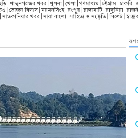
ছড়ি
খাতুনগন্জের খবর
খুলনা
খেলা
গণমাধ্যম
চট্টগ্রাম
চাকরি
িও
ভোজন বিলাস
ময়মনসিংহ
রংপুর
রাঙ্গামাটি
রাঙ্গুনিয়া
রাজন
সাতকানিয়ার খবর
সারা বাংলা
সাহিত্য ও সংস্কৃতি
সিলেট
স্বাস্থ
রূপচ