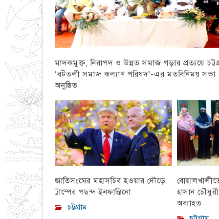
মাদকমুক্ত, নিরাপদ ও উন্নত সমাজ গড়ার প্রত্যয়ে চট্টগ্
‘বটতলী সমাজ কল্যাণ পরিষদ’-এর মতবিনিময় সভা
অনুষ্ঠিত
চট্টগ্রাম
বোয়ালখালীতে 
জাতিসংঘের মহাসচিব হওয়ার দৌড়ে
হাসান চৌধুর
ট্রাম্পের পছন্দ ইনফান্তিনো
অব্যাহত
চট্টগ্রাম
চট্টগ্রাম