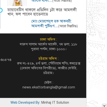
আটকে থাকা…
(আরো বিস্তারিত)
ডায়াবেটিস থাকলে প্রতিদিন ১টা করে আমলকী
খান, ফল পাবেন হাতেনাতে
মোঃ মোরশেদুল হক আকবরী:
আমলকী পুষ্টিগুণ…
(আরো বিস্তারিত)
ঢাকা অফিস :
দারুস সালাম আর্কেড মার্কেট, ৭ম তলা, ১১৮
পুরানা পল্টন, ঢাকা-১০০০।
চট্টগ্রাম অফিস :
৬০৩০৪৭৩
রুম নং-৪২৯, ৪র্থ তলা, স্টেডিয়াম শপিং কমপ্লেক্স
(নেভাল অফিসের বিপরীতে), কাজীর দেউরি,
চট্টগ্রাম।
মেইল :
news.ekattorbangla@gmail.com
Web Developed By:
Minhaj IT Solution