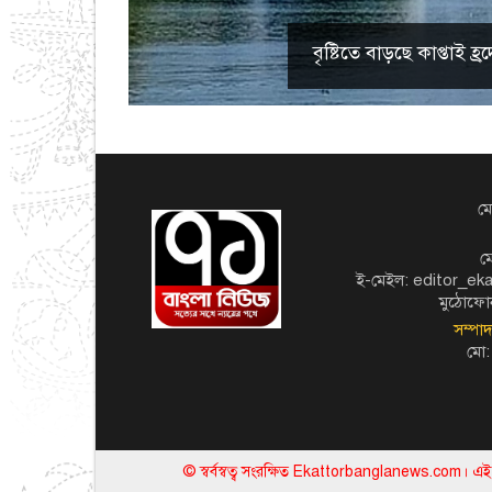
বৃষ্টিতে বাড়ছে কাপ্তাই
মো
ম
ই-মেইল: editor_e
মুঠোফো
সম্পা
মো:
© স্বর্বস্বত্ব সংরক্ষিত Ekattorbanglanews.com। 