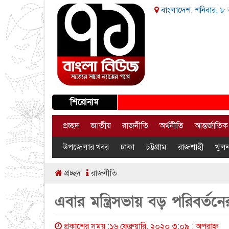
বাংলাদেশ, শনিবার, ৮ 
শিরোনাম
প্রচ্ছদ
জাতীয়
রাজনীতি
অর্থনীতি
আন্তর্জাতিক
উপজেলার খবর
ঢাকা
চট্টগ্রাম
রাজশাহী
খুলন
প্রচ্ছদ
রাজনীতি
এবার মন্ত্রিসভায় বড় পরিবর্ত
প্রকাশের সময় :১৬ ফেব্রুয়ারি, ২০২০ ৩:০৯ : অপরাহ্ণ