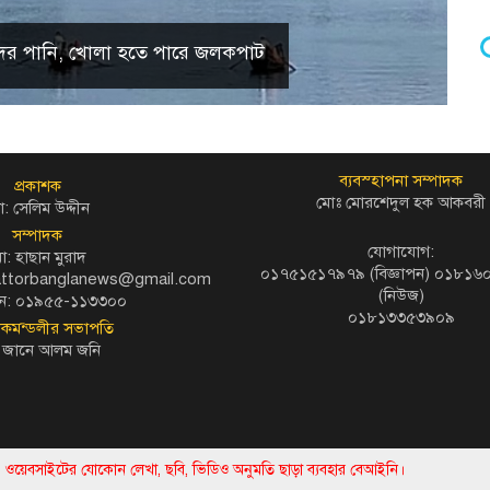
 হ্রদের পানি, খোলা হতে পারে জলকপাট
ব্যবস্হাপনা সম্পাদক
প্রকাশক
মোঃ মোরশেদুল হক আকবরী
: সেলিম উদ্দীন
সম্পাদক
যোগাযোগ:
ো: হাছান মুরাদ
০১৭৫১৫১৭৯৭৯ (বিজ্ঞাপন) ০১৮১
kattorbanglanews@gmail.com
(নিউজ)
ন: ০১৯৫৫-১১৩৩০০
০১৮১৩৩৫৩৯০৯
দকমন্ডলীর সভাপতি
 জানে আলম জনি
এই ওয়েবসাইটের যোকোন লেখা, ছবি, ভিডিও অনুমতি ছাড়া ব্যবহার বেআইনি।