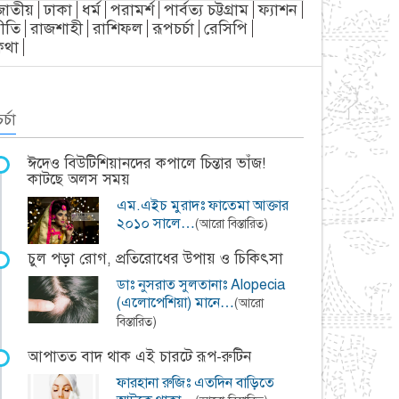
জাতীয়
ঢাকা
ধর্ম
পরামর্শ
পার্বত্য চট্টগ্রাম
ফ্যাশন
ীতি
রাজশাহী
রাশিফল
রূপচর্চা
রেসিপি
্যকথা
র্চা
ঈদেও বিউটিশিয়ানদের কপালে চিন্তার ভাঁজ!
কাটছে অলস সময়
এম.এইচ মুরাদঃ ফাতেমা আক্তার
২০১০ সালে…
(আরো বিস্তারিত)
চুল পড়া রোগ, প্রতিরোধের উপায় ও চিকিৎসা
ডাঃ নুসরাত সুলতানাঃ Alopecia
(এলোপেশিয়া) মানে…
(আরো
বিস্তারিত)
আপাতত বাদ থাক এই চারটে রূপ-রুটিন
ফারহানা রুজিঃ এতদিন বাড়িতে