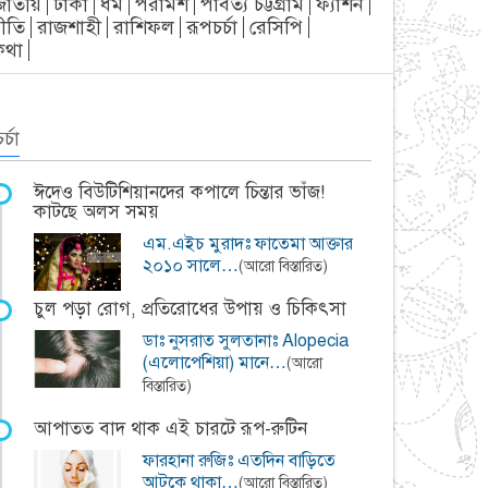
জাতীয়
ঢাকা
ধর্ম
পরামর্শ
পার্বত্য চট্টগ্রাম
ফ্যাশন
ীতি
রাজশাহী
রাশিফল
রূপচর্চা
রেসিপি
্যকথা
র্চা
ঈদেও বিউটিশিয়ানদের কপালে চিন্তার ভাঁজ!
কাটছে অলস সময়
এম.এইচ মুরাদঃ ফাতেমা আক্তার
২০১০ সালে…
(আরো বিস্তারিত)
চুল পড়া রোগ, প্রতিরোধের উপায় ও চিকিৎসা
ডাঃ নুসরাত সুলতানাঃ Alopecia
(এলোপেশিয়া) মানে…
(আরো
বিস্তারিত)
আপাতত বাদ থাক এই চারটে রূপ-রুটিন
ফারহানা রুজিঃ এতদিন বাড়িতে
আটকে থাকা…
(আরো বিস্তারিত)