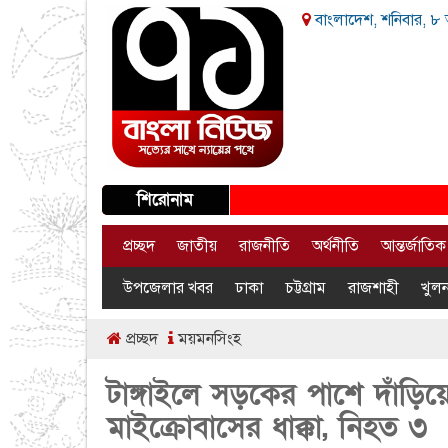
বাংলাদেশ, শনিবার, ৮ 
শিরোনাম
প্রচ্ছদ
জাতীয়
রাজনীতি
অর্থনীতি
আন্তর্জাতিক
উপজেলার খবর
ঢাকা
চট্টগ্রাম
রাজশাহী
খুলন
প্রচ্ছদ
ময়মনসিংহ
টাঙ্গাইলে সড়কের পাশে দাঁড়িয়ে
মাইক্রোবাসের ধাক্কা, নিহত ৩