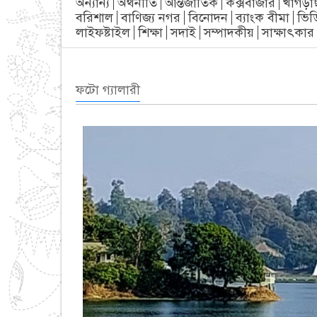
অন্যান্য
অর্থনীতি
আন্তর্জাতিক
কক্সবাজার
খাগড়া
বরিশাল
বাণিজ্য নগর
বিনোদন
ব্যাংক বীমা
ভিড
লাইফষ্টাইল
শিক্ষা
সদাই
সম্পাদকীয়
সাক্ষাৎকার
ফটো গ্যালারী