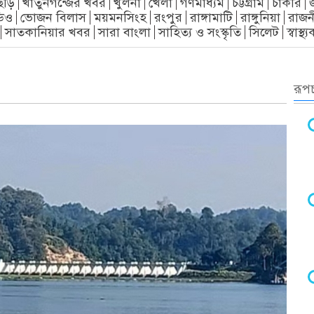
ছড়ি
খাতুনগন্জের খবর
খুলনা
খেলা
গণমাধ্যম
চট্টগ্রাম
চাকরি
িও
ভোজন বিলাস
ময়মনসিংহ
রংপুর
রাঙ্গামাটি
রাঙ্গুনিয়া
রাজন
সাতকানিয়ার খবর
সারা বাংলা
সাহিত্য ও সংস্কৃতি
সিলেট
স্বাস্থ
রূপচ