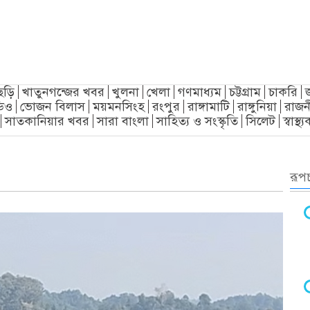
ছড়ি
খাতুনগন্জের খবর
খুলনা
খেলা
গণমাধ্যম
চট্টগ্রাম
চাকরি
িও
ভোজন বিলাস
ময়মনসিংহ
রংপুর
রাঙ্গামাটি
রাঙ্গুনিয়া
রাজন
সাতকানিয়ার খবর
সারা বাংলা
সাহিত্য ও সংস্কৃতি
সিলেট
স্বাস্থ
রূপচ