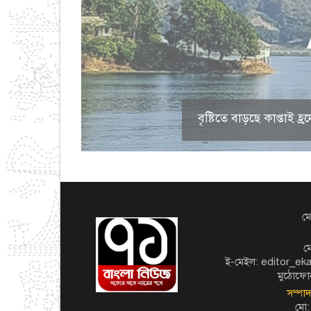
বৃষ্টিতে বাড়ছে কাপ্তাই
মো
ম
ই-মেইল: editor_e
মুঠোফো
সম্পা
মো: