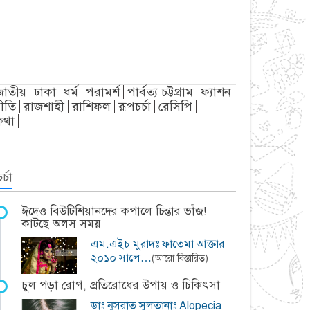
জাতীয়
ঢাকা
ধর্ম
পরামর্শ
পার্বত্য চট্টগ্রাম
ফ্যাশন
ীতি
রাজশাহী
রাশিফল
রূপচর্চা
রেসিপি
্যকথা
র্চা
ঈদেও বিউটিশিয়ানদের কপালে চিন্তার ভাঁজ!
কাটছে অলস সময়
এম.এইচ মুরাদঃ ফাতেমা আক্তার
২০১০ সালে…
(আরো বিস্তারিত)
চুল পড়া রোগ, প্রতিরোধের উপায় ও চিকিৎসা
ডাঃ নুসরাত সুলতানাঃ Alopecia