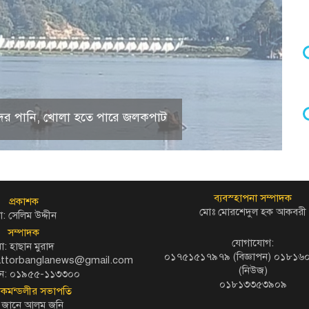
 হ্রদের পানি, খোলা হতে পারে জলকপাট
ব্যবস্হাপনা সম্পাদক
প্রকাশক
মোঃ মোরশেদুল হক আকবরী
: সেলিম উদ্দীন
সম্পাদক
যোগাযোগ:
ো: হাছান মুরাদ
০১৭৫১৫১৭৯৭৯ (বিজ্ঞাপন) ০১৮১
kattorbanglanews@gmail.com
(নিউজ)
ন: ০১৯৫৫-১১৩৩০০
০১৮১৩৩৫৩৯০৯
দকমন্ডলীর সভাপতি
 জানে আলম জনি