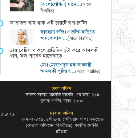
(এলোপেশিয়া) মানে…
(আরো
বিস্তারিত)
আপাতত বাদ থাক এই চারটে রূপ-রুটিন
ফারহানা রুজিঃ এতদিন বাড়িতে
আটকে থাকা…
(আরো বিস্তারিত)
ডায়াবেটিস থাকলে প্রতিদিন ১টা করে আমলকী
খান, ফল পাবেন হাতেনাতে
মোঃ মোরশেদুল হক আকবরী:
আমলকী পুষ্টিগুণ…
(আরো বিস্তারিত)
ঢাকা অফিস :
দারুস সালাম আর্কেড মার্কেট, ৭ম তলা, ১১৮
পুরানা পল্টন, ঢাকা-১০০০।
চট্টগ্রাম অফিস :
৬০৩০৪৭৩
রুম নং-৪২৯, ৪র্থ তলা, স্টেডিয়াম শপিং কমপ্লেক্স
(নেভাল অফিসের বিপরীতে), কাজীর দেউরি,
চট্টগ্রাম।