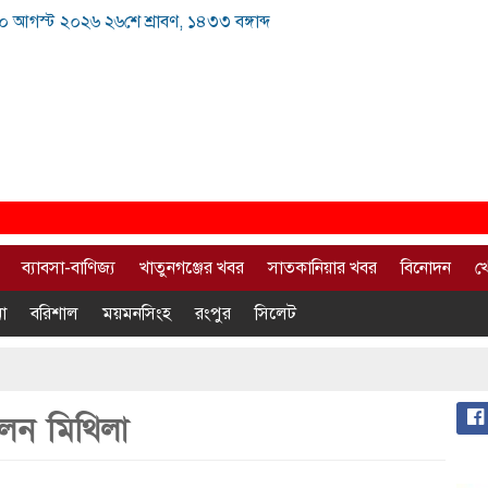
 আগস্ট ২০২৬ ২৬শে শ্রাবণ, ১৪৩৩ বঙ্গাব্দ
ব্যাবসা-বাণিজ্য
খাতুনগঞ্জের খবর
সাতকানিয়ার খবর
বিনোদন
খ
া
বরিশাল
ময়মনসিংহ
রংপুর
সিলেট
েন মিথিলা