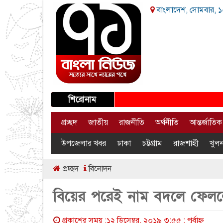
বাংলাদেশ, সোমবার, ১০
শিরোনাম
প্রচ্ছদ
জাতীয়
রাজনীতি
অর্থনীতি
আন্তর্জাতিক
উপজেলার খবর
ঢাকা
চট্টগ্রাম
রাজশাহী
খুলন
প্রচ্ছদ
বিনোদন
বিয়ের পরেই নাম বদলে ফেলল
প্রকাশের সময় :১২ ডিসেম্বর, ২০১৯ ৩:৫৫ : পূর্বাহ্ণ