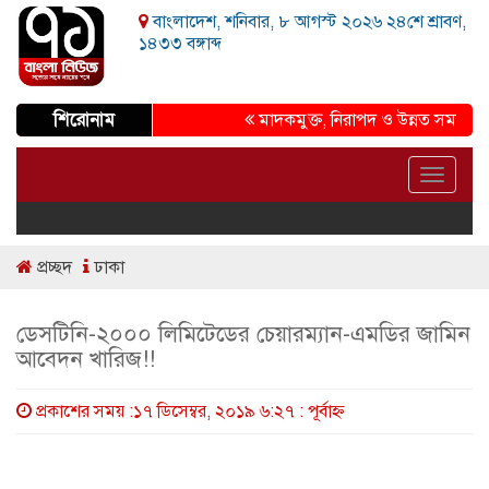
বাংলাদেশ, শনিবার, ৮ আগস্ট ২০২৬ ২৪শে শ্রাবণ,
১৪৩৩ বঙ্গাব্দ
শিরোনাম
মাদকমুক্ত, নিরাপদ ও উন্নত সমাজ গড়ার প্
Toggle
navigat
প্রচ্ছদ
ঢাকা
ডেসটিনি-২০০০ লিমিটেডের চেয়ারম্যান-এমডির জামিন
আবেদন খারিজ!!
প্রকাশের সময় :১৭ ডিসেম্বর, ২০১৯ ৬:২৭ : পূর্বাহ্ণ