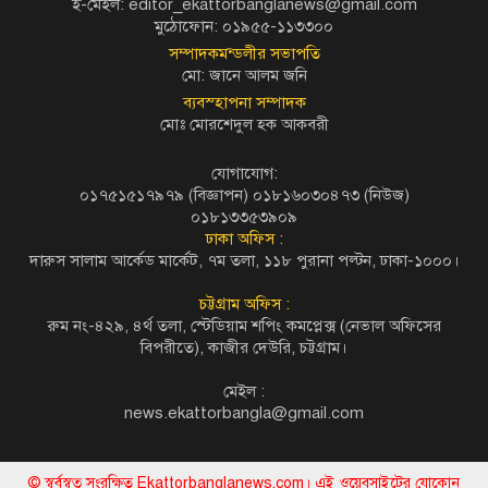
ই-মেইল: editor_ekattorbanglanews@gmail.com
মুঠোফোন: ০১৯৫৫-১১৩৩০০
সম্পাদকমন্ডলীর সভাপতি
মো: জানে আলম জনি
ব্যবস্হাপনা সম্পাদক
মোঃ মোরশেদুল হক আকবরী
যোগাযোগ:
০১৭৫১৫১৭৯৭৯ (বিজ্ঞাপন) ০১৮১৬০৩০৪৭৩ (নিউজ)
০১৮১৩৩৫৩৯০৯
ঢাকা অফিস :
দারুস সালাম আর্কেড মার্কেট, ৭ম তলা, ১১৮ পুরানা পল্টন, ঢাকা-১০০০।
চট্টগ্রাম অফিস :
রুম নং-৪২৯, ৪র্থ তলা, স্টেডিয়াম শপিং কমপ্লেক্স (নেভাল অফিসের
বিপরীতে), কাজীর দেউরি, চট্টগ্রাম।
মেইল :
news.ekattorbangla@gmail.com
© স্বর্বস্বত্ব সংরক্ষিত Ekattorbanglanews.com। এই ওয়েবসাইটের যোকোন