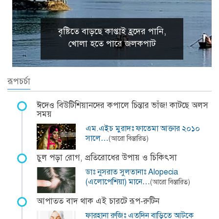
বৃষ্টিতে বাড়ছে কাপ্তাই হ্রদের পানি,
খোলা হতে পারে জলকপাট
রূপচর্চা
ঈদেও বিউটিশিয়ানদের কপালে চিন্তার ভাঁজ! কাটছে অলস
সময়
এম.এইচ মুরাদঃ ফাতেমা আক্তার ২০১০
সালে…
(আরো বিস্তারিত)
চুল পড়া রোগ, প্রতিরোধের উপায় ও চিকিৎসা
ডাঃ নুসরাত সুলতানাঃ Alopecia
(এলোপেশিয়া) মানে…
(আরো বিস্তারিত)
আপাতত বাদ থাক এই চারটে রূপ-রুটিন
ফারহানা রুজিঃ এতদিন বাড়িতে আটকে