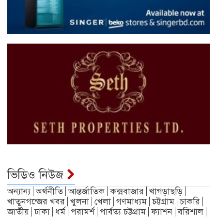
ভিডিও নিউজ
অন্যান্য
অর্থনীতি
আন্তর্জাতিক
কক্সবাজার
খাগড়াছড়ি
খাতুনগন্জের খবর
খুলনা
খেলা
গণমাধ্যম
চট্টগ্রাম
চাকরি
জাতীয়
ঢাকা
ধর্ম
পরামর্শ
পার্বত্য চট্টগ্রাম
ফ্যাশন
বরিশাল