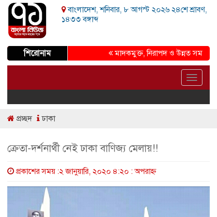
বাংলাদেশ, শনিবার, ৮ আগস্ট ২০২৬ ২৪শে শ্রাবণ,
১৪৩৩ বঙ্গাব্দ
শিরোনাম
মাদকমুক্ত, নিরাপদ ও উন্নত সমাজ গড়ার প্
Toggle
navigat
প্রচ্ছদ
ঢাকা
ক্রেতা-দর্শনার্থী নেই ঢাকা বাণিজ্য মেলায়!!
প্রকাশের সময় :২ জানুয়ারি, ২০২০ ৪:২০ : অপরাহ্ণ