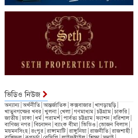
ভিডিও নিউজ
অন্যান্য
অর্থনীতি
আন্তর্জাতিক
কক্সবাজার
খাগড়াছড়ি
খাতুনগন্জের খবর
খুলনা
খেলা
গণমাধ্যম
চট্টগ্রাম
চাকরি
জাতীয়
ঢাকা
ধর্ম
পরামর্শ
পার্বত্য চট্টগ্রাম
ফ্যাশন
বরিশাল
বাণিজ্য নগর
বিনোদন
ব্যাংক বীমা
ভিডিও
ভোজন বিলাস
ময়মনসিংহ
রংপুর
রাঙ্গামাটি
রাঙ্গুনিয়া
রাজনীতি
রাজশাহী
রাশিফল
রূপচর্চা
রেসিপি
লাইফষ্টাইল
শিক্ষা
সদাই