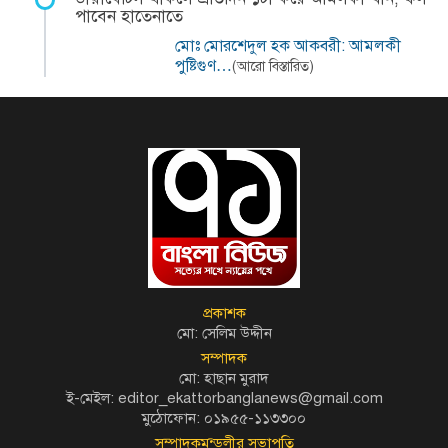
পাবেন হাতেনাতে
মোঃ মোরশেদুল হক আকবরী: আমলকী
পুষ্টিগুণ…
(আরো বিস্তারিত)
প্রকাশক
মো: সেলিম উদ্দীন
সম্পাদক
মো: হাছান মুরাদ
ই-মেইল: editor_ekattorbanglanews@gmail.com
মুঠোফোন: ০১৯৫৫-১১৩৩০০
সম্পাদকমন্ডলীর সভাপতি