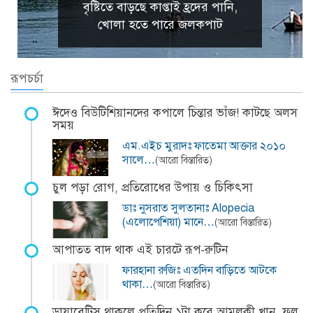
বৃষ্টিতে বাড়ছে কাপ্তাই হ্রদের পানি,
খোলা হতে পারে জলকপাট
রূপচর্চা
ঈদেও বিউটিশিয়ানদের কপালে চিন্তার ভাঁজ! কাটছে অলস
সময়
এম.এইচ মুরাদঃ ফাতেমা আক্তার ২০১০
সালে…
(আরো বিস্তারিত)
চুল পড়া রোগ, প্রতিরোধের উপায় ও চিকিৎসা
ডাঃ নুসরাত সুলতানাঃ Alopecia
(এলোপেশিয়া) মানে…
(আরো বিস্তারিত)
আপাতত বাদ থাক এই চারটে রূপ-রুটিন
ফারহানা রুজিঃ এতদিন বাড়িতে আটকে
থাকা…
(আরো বিস্তারিত)
ডায়াবেটিস থাকলে প্রতিদিন ১টা করে আমলকী খান, ফল