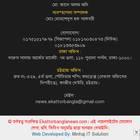
মো: জানে আলম জনি
ব্যবস্হাপনা সম্পাদক
মোঃ মোরশেদুল হক আকবরী
যোগাযোগ:
০১৭৫১৫১৭৯৭৯ (বিজ্ঞাপন) ০১৮১৬০৩০৪৭৩ (নিউজ)
০১৮১৩৩৫৩৯০৯
ঢাকা অফিস :
দারুস সালাম আর্কেড মার্কেট, ৭ম তলা, ১১৮ পুরানা পল্টন, ঢাকা-১০০০।
চট্টগ্রাম অফিস :
রুম নং-৪২৯, ৪র্থ তলা, স্টেডিয়াম শপিং কমপ্লেক্স (নেভাল অফিসের
বিপরীতে), কাজীর দেউরি, চট্টগ্রাম।
মেইল :
news.ekattorbangla@gmail.com
© স্বর্বস্বত্ব সংরক্ষিত Ekattorbanglanews.com। এই ওয়েবসাইটের যোকোন
লেখা, ছবি, ভিডিও অনুমতি ছাড়া ব্যবহার বেআইনি।
Web Developed By:
Minhaj IT Solution