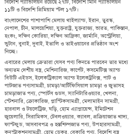
বিদেশি প্যাভিলিয়ন রয়েছে ২৭টি, বিদেশি মিনি প্যাভিলিয়ন
১১টি ও বিদেশি প্রিমিয়াম স্টল ১৭টি।
বাংলাদেশের পাশাপাশি মেলায় থাইল্যান্ড, ইরান, তুরস্ক,
নেপাল, চীন, মালয়েশিয়া, যুক্তরাষ্ট্র, যুক্তরাজ্য, ভারত, পাকিস্তান,
হংকং, দক্ষিণ কোরিয়া, দক্ষিণ আফ্রিকা, জার্মানি, অস্ট্রেলিয়া,
ভুটান, বুনাই, দুবাই, ইতালি ও তাইওয়ানের প্রতিষ্ঠান অংশ
নিচ্ছে।
এবারের মেলায় ক্রেতারা যেসব পণ্য কিনতে পারবেন তার মধ্যে
অন্যতম দেশীয় বস্ত্র, মেশিনারিজ, কার্পেট, কসমেটিক্স অ্যান্ড
বিউটি এইডস, ইলেকট্রিক্যাল অ্যান্ড ইলেকট্রনিক্স, পাট ও
পাটজাত পণ্যসামগ্রী, চামড়া/আর্টিফিসিয়াল চামড়া ও জুতাসহ
চামড়াজাত পণ্য, স্পোর্টস গুডস, স্যানিটারিওয়্যার, খেলনা,
স্টেশনারি, ক্রোকারিজ, প্লাস্টিকসামগ্রী, মেলামাইন সামগ্রী,
হারবাল ও টয়লেট্রিজ, ঘড়ি, হোম এ্যাপ্লায়েন্স, ইমিটেশন
জুয়েলারি, সিরামিকস, টেবলওয়্যার, ক্যাবল, প্রক্রিয়াজাত খাদ্য,
ফাস্টফুড, আসবাবপত্র ও হস্তশিল্পজাত পণ্য, উপহারসামগ্রী,
কনস্ট্রাকশনসামগ্রী, হোম ডেকর, বেকারি পণ্য, বিদেশি বস্ত্র