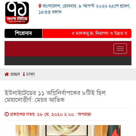
বাংলাদেশ, রোববার, ৯ আগস্ট ২০২৬ ২৫শে শ্রাবণ,
১৪৩৩ বঙ্গাব্দ
শিরোনাম
মাদকমুক্ত, নিরাপদ ও উন্নত সমাজ গড়ার 
Toggle
navigat
প্রচ্ছদ
ঢাকা
ইউনাইটেডের ১১ অগ্নিনির্বাপকের ৮টিই ছিল
মেয়াদোত্তীর্ণ: মেয়র আতিক
প্রকাশের সময় :২৮ মে, ২০২০ ২:০০ : অপরাহ্ণ