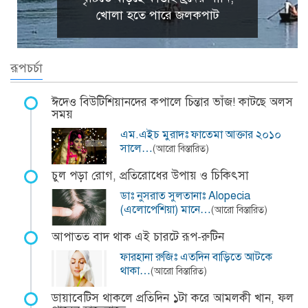
খোলা হতে পারে জলকপাট
রূপচর্চা
ঈদেও বিউটিশিয়ানদের কপালে চিন্তার ভাঁজ! কাটছে অলস
সময়
এম.এইচ মুরাদঃ ফাতেমা আক্তার ২০১০
সালে…
(আরো বিস্তারিত)
চুল পড়া রোগ, প্রতিরোধের উপায় ও চিকিৎসা
ডাঃ নুসরাত সুলতানাঃ Alopecia
(এলোপেশিয়া) মানে…
(আরো বিস্তারিত)
আপাতত বাদ থাক এই চারটে রূপ-রুটিন
ফারহানা রুজিঃ এতদিন বাড়িতে আটকে
থাকা…
(আরো বিস্তারিত)
ডায়াবেটিস থাকলে প্রতিদিন ১টা করে আমলকী খান, ফল