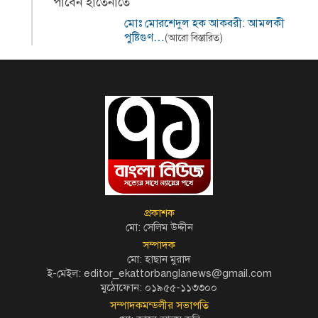
পাবেন হাতেনাতে
মোঃ মোরশেদুল হক আকবরী: আমলকী
পুষ্টিগুণ…
(আরো বিস্তারিত)
প্রকাশক
মো: সেলিম উদ্দীন
সম্পাদক
মো: হাছান মুরাদ
ই-মেইল: editor_ekattorbanglanews@gmail.com
মুঠোফোন: ০১৯৫৫-১১৩৩০০
সম্পাদকমন্ডলীর সভাপতি