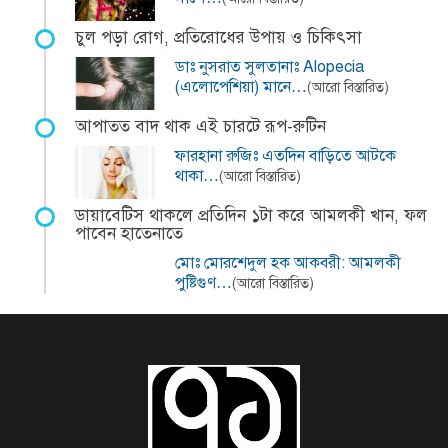
চুল পড়া রোগ, প্রতিরোধের উপায় ও চিকিৎসা
ডাঃ নুসরাত সুলতানাঃ Alopecia
(এলোপেশিয়া) মানে…
(আরো বিস্তারিত)
আপাতত বাদ থাক এই চারটে রূপ-রুটিন
ফারহানা রুজিঃ এতদিন বাড়িতে আটকে
থাকা…
(আরো বিস্তারিত)
ডায়াবেটিস থাকলে প্রতিদিন ১টা করে আমলকী খান, ফল
পাবেন হাতেনাতে
মোঃ মোরশেদুল হক আকবরী: আমলকী
পুষ্টিগুণ…
(আরো বিস্তারিত)