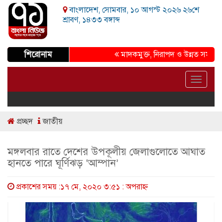
বাংলাদেশ, সোমবার, ১০ আগস্ট ২০২৬ ২৬শে
শ্রাবণ, ১৪৩৩ বঙ্গাব্দ
শিরোনাম
মাদকমুক্ত, নিরাপদ ও উন্নত সমাজ গড়ার প্
Toggle
navigat
প্রচ্ছদ
জাতীয়
মঙ্গলবার রাতে দেশের উপকূলীয় জেলাগুলোতে আঘাত
হানতে পারে ঘূর্ণিঝড় ‘আম্পান’
প্রকাশের সময় :১৭ মে, ২০২০ ৩:৫১ : অপরাহ্ণ