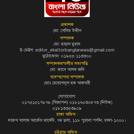
প্রকাশক
মো: সেলিম উদ্দীন
সম্পাদক
মো: হাছান মুরাদ
ই-মেইল: editor_ekattorbanglanews@gmail.com
মুঠোফোন: ০১৯৫৫-১১৩৩০০
সম্পাদকমন্ডলীর সভাপতি
মো: জানে আলম জনি
ব্যবস্হাপনা সম্পাদক
মোঃ মোরশেদুল হক আকবরী
যোগাযোগ:
০১৭৫১৫১৭৯৭৯ (বিজ্ঞাপন) ০১৮১৬০৩০৪৭৩ (নিউজ)
০১৮১৩৩৫৩৯০৯
ঢাকা অফিস :
দারুস সালাম আর্কেড মার্কেট, ৭ম তলা, ১১৮ পুরানা পল্টন, ঢাকা-১০০০।
চট্টগ্রাম অফিস :