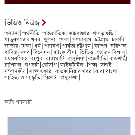
ভিডিও নিউজ
অন্যান্য
অর্থনীতি
আন্তর্জাতিক
কক্সবাজার
খাগড়াছড়ি
খাতুনগন্জের খবর
খুলনা
খেলা
গণমাধ্যম
চট্টগ্রাম
চাকরি
জাতীয়
ঢাকা
ধর্ম
পরামর্শ
পার্বত্য চট্টগ্রাম
ফ্যাশন
বরিশাল
বাণিজ্য নগর
বিনোদন
ব্যাংক বীমা
ভিডিও
ভোজন বিলাস
ময়মনসিংহ
রংপুর
রাঙ্গামাটি
রাঙ্গুনিয়া
রাজনীতি
রাজশাহী
রাশিফল
রূপচর্চা
রেসিপি
লাইফষ্টাইল
শিক্ষা
সদাই
সম্পাদকীয়
সাক্ষাৎকার
সাতকানিয়ার খবর
সারা বাংলা
সাহিত্য ও সংস্কৃতি
সিলেট
স্বাস্থ্যকথা
ফটো গ্যালারী