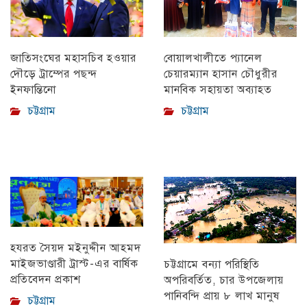
বোয়ালখালীতে প্যানেল
জাতিসংঘের মহাসচিব হওয়ার
চেয়ারম্যান হাসান চৌধুরীর
দৌড়ে ট্রাম্পের পছন্দ
মানবিক সহায়তা অব্যাহত
ইনফান্তিনো
চট্টগ্রাম
চট্টগ্রাম
হযরত সৈয়দ মইনুদ্দীন আহমদ
মাইজভাণ্ডারী ট্রাস্ট-এর বার্ষিক
চট্টগ্রামে বন্যা পরিস্থিতি
প্রতিবেদন প্রকাশ
অপরিবর্তিত, চার উপজেলায়
পানিবন্দি প্রায় ৮ লাখ মানুষ
চট্টগ্রাম