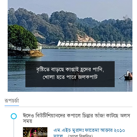
বৃষ্টিতে বাড়ছে কাপ্তাই হ্রদের পানি,
খোলা হতে পারে জলকপাট
রূপচর্চা
ঈদেও বিউটিশিয়ানদের কপালে চিন্তার ভাঁজ! কাটছে অলস
সময়
এম.এইচ মুরাদঃ ফাতেমা আক্তার ২০১০
সালে…
(আরো বিস্তারিত)