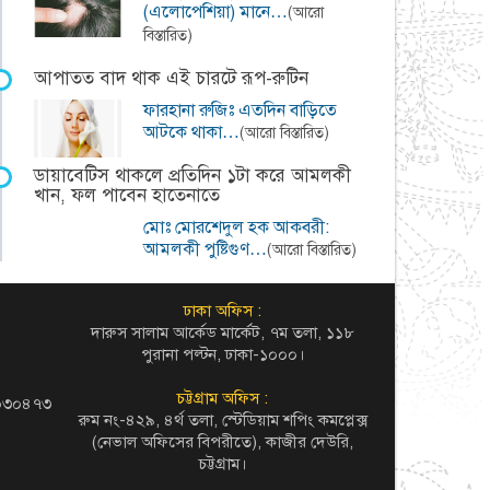
(এলোপেশিয়া) মানে…
(আরো
বিস্তারিত)
আপাতত বাদ থাক এই চারটে রূপ-রুটিন
ফারহানা রুজিঃ এতদিন বাড়িতে
আটকে থাকা…
(আরো বিস্তারিত)
ডায়াবেটিস থাকলে প্রতিদিন ১টা করে আমলকী
খান, ফল পাবেন হাতেনাতে
মোঃ মোরশেদুল হক আকবরী:
আমলকী পুষ্টিগুণ…
(আরো বিস্তারিত)
ঢাকা অফিস :
দারুস সালাম আর্কেড মার্কেট, ৭ম তলা, ১১৮
পুরানা পল্টন, ঢাকা-১০০০।
চট্টগ্রাম অফিস :
৬০৩০৪৭৩
রুম নং-৪২৯, ৪র্থ তলা, স্টেডিয়াম শপিং কমপ্লেক্স
(নেভাল অফিসের বিপরীতে), কাজীর দেউরি,
চট্টগ্রাম।