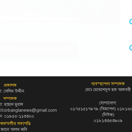
 হ্রদের পানি, খোলা হতে পারে জলকপাট
ব্যবস্হাপনা সম্পাদক
প্রকাশক
মোঃ মোরশেদুল হক আকবরী
: সেলিম উদ্দীন
সম্পাদক
যোগাযোগ:
ো: হাছান মুরাদ
০১৭৫১৫১৭৯৭৯ (বিজ্ঞাপন) ০১৮১
kattorbanglanews@gmail.com
(নিউজ)
ন: ০১৯৫৫-১১৩৩০০
০১৮১৩৩৫৩৯০৯
দকমন্ডলীর সভাপতি
 জানে আলম জনি