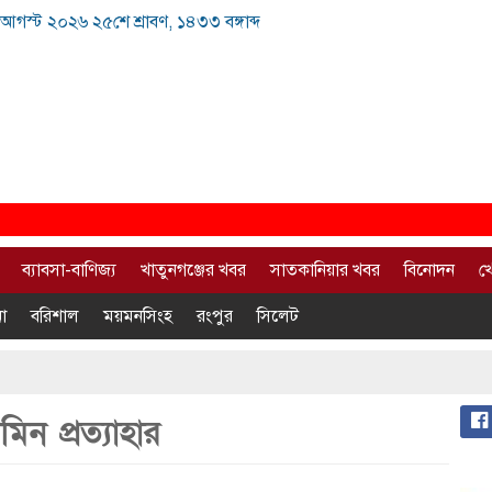
আগস্ট ২০২৬ ২৫শে শ্রাবণ, ১৪৩৩ বঙ্গাব্দ
ব্যাবসা-বাণিজ্য
খাতুনগঞ্জের খবর
সাতকানিয়ার খবর
বিনোদন
খ
া
বরিশাল
ময়মনসিংহ
রংপুর
সিলেট
িন প্রত্যাহার