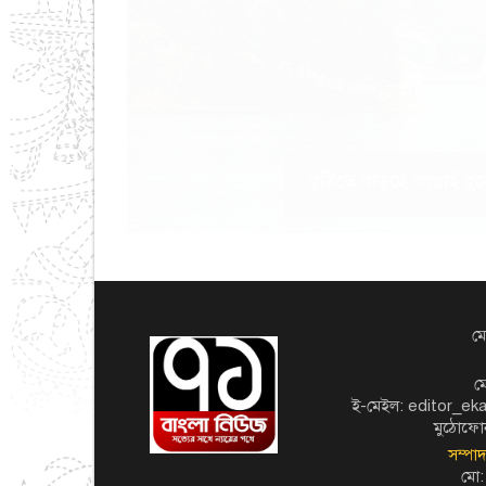
বৃষ্টিতে বাড়ছে কাপ্তাই
মো
ম
ই-মেইল: editor_e
মুঠোফো
সম্পা
মো: