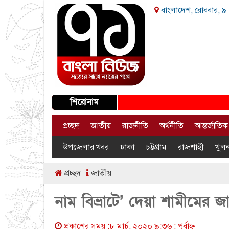
বাংলাদেশ, রোববার, ৯ 
শিরোনাম
প্রচ্ছদ
জাতীয়
রাজনীতি
অর্থনীতি
আন্তর্জাতিক
উপজেলার খবর
ঢাকা
চট্টগ্রাম
রাজশাহী
খুলন
প্রচ্ছদ
জাতীয়
নাম বিভ্রাটে’ দেয়া শামীমের জাম
প্রকাশের সময় :৮ মার্চ, ২০২০ ৯:৩৬ : পূর্বাহ্ণ