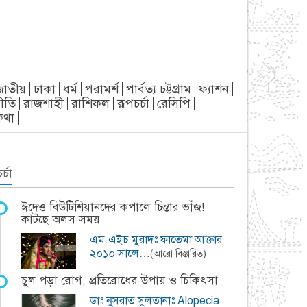
জাতীয়
ঢাকা
ধর্ম
পরামর্শ
পার্বত্য চট্টগ্রাম
ফ্যাশন
ীতি
রাজশাহী
রাশিফল
রূপচর্চা
রেসিপি
্যকথা
র্চা
ঈদেও বিউটিশিয়ানদের কপালে চিন্তার ভাঁজ!
কাটছে অলস সময়
এম.এইচ মুরাদঃ ফাতেমা আক্তার
২০১০ সালে…
(আরো বিস্তারিত)
চুল পড়া রোগ, প্রতিরোধের উপায় ও চিকিৎসা
ডাঃ নুসরাত সুলতানাঃ Alopecia