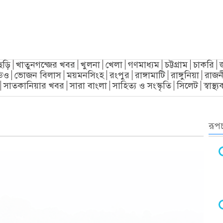
ছড়ি
খাতুনগন্জের খবর
খুলনা
খেলা
গণমাধ্যম
চট্টগ্রাম
চাকরি
িও
ভোজন বিলাস
ময়মনসিংহ
রংপুর
রাঙ্গামাটি
রাঙ্গুনিয়া
রাজন
সাতকানিয়ার খবর
সারা বাংলা
সাহিত্য ও সংস্কৃতি
সিলেট
স্বাস্থ
রূপচ