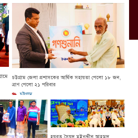
রামে
চট্টগ্রাম জেলা প্রশাসকের আর্থিক সহায়তা পেলো ১৮ জন,
ত্রাণ পেলো ২১ পরিবার
চট্টগ্রাম
হযরত সৈয়দ মইনুদ্দীন আহমদ