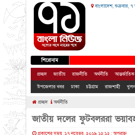
বাংলাদেশ, শুক্রবার, ৭
শিরোনাম
প্রচ্ছদ
জাতীয়
রাজনীতি
অর্থনীতি
আন্তর্জাতিক
উপজেলার খবর
ঢাকা
চট্টগ্রাম
রাজশাহী
খুলন
প্রচ্ছদ
অর্থনীতি
জাতীয় দলের ফুটবলররা ভয়াবহ 
প্রকাশের সময় :১৭ নভেম্বর, ২০১৯ ১২:১২ : অপরাহ্ণ