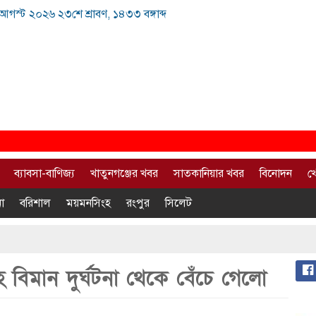
 আগস্ট ২০২৬ ২৩শে শ্রাবণ, ১৪৩৩ বঙ্গাব্দ
ব্যাবসা-বাণিজ্য
খাতুনগঞ্জের খবর
সাতকানিয়ার খবর
বিনোদন
খ
া
বরিশাল
ময়মনসিংহ
রংপুর
সিলেট
বিমান দুর্ঘটনা থেকে বেঁচে গেলো