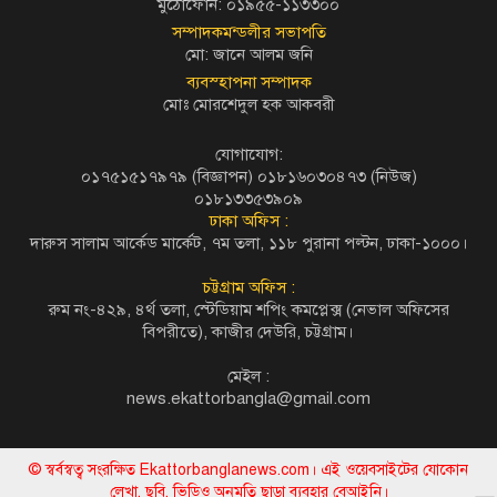
মুঠোফোন: ০১৯৫৫-১১৩৩০০
সম্পাদকমন্ডলীর সভাপতি
মো: জানে আলম জনি
ব্যবস্হাপনা সম্পাদক
মোঃ মোরশেদুল হক আকবরী
যোগাযোগ:
০১৭৫১৫১৭৯৭৯ (বিজ্ঞাপন) ০১৮১৬০৩০৪৭৩ (নিউজ)
০১৮১৩৩৫৩৯০৯
ঢাকা অফিস :
দারুস সালাম আর্কেড মার্কেট, ৭ম তলা, ১১৮ পুরানা পল্টন, ঢাকা-১০০০।
চট্টগ্রাম অফিস :
রুম নং-৪২৯, ৪র্থ তলা, স্টেডিয়াম শপিং কমপ্লেক্স (নেভাল অফিসের
বিপরীতে), কাজীর দেউরি, চট্টগ্রাম।
মেইল :
news.ekattorbangla@gmail.com
© স্বর্বস্বত্ব সংরক্ষিত Ekattorbanglanews.com। এই ওয়েবসাইটের যোকোন
লেখা, ছবি, ভিডিও অনুমতি ছাড়া ব্যবহার বেআইনি।