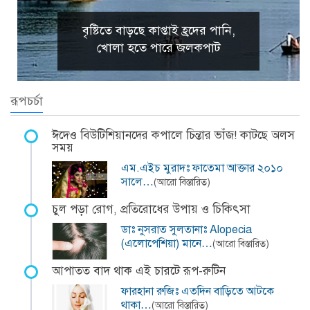
বৃষ্টিতে বাড়ছে কাপ্তাই হ্রদের পানি,
খোলা হতে পারে জলকপাট
রূপচর্চা
ঈদেও বিউটিশিয়ানদের কপালে চিন্তার ভাঁজ! কাটছে অলস
সময়
এম.এইচ মুরাদঃ ফাতেমা আক্তার ২০১০
সালে…
(আরো বিস্তারিত)
চুল পড়া রোগ, প্রতিরোধের উপায় ও চিকিৎসা
ডাঃ নুসরাত সুলতানাঃ Alopecia
(এলোপেশিয়া) মানে…
(আরো বিস্তারিত)
আপাতত বাদ থাক এই চারটে রূপ-রুটিন
ফারহানা রুজিঃ এতদিন বাড়িতে আটকে
থাকা…
(আরো বিস্তারিত)