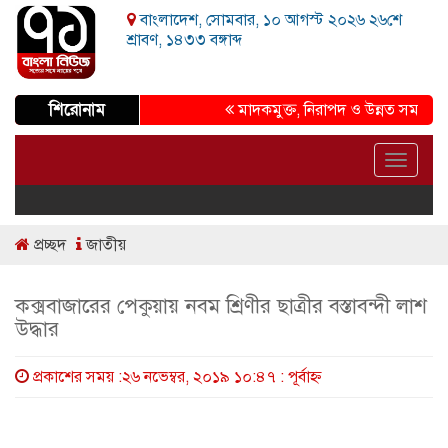
বাংলাদেশ, সোমবার, ১০ আগস্ট ২০২৬ ২৬শে
শ্রাবণ, ১৪৩৩ বঙ্গাব্দ
শিরোনাম
মাদকমুক্ত, নিরাপদ ও উন্নত সমাজ গড়ার প্
Toggle
navigat
প্রচ্ছদ
জাতীয়
কক্সবাজারের পেকুয়ায় নবম শ্রিণীর ছাত্রীর বস্তাবন্দী লাশ
উদ্ধার
প্রকাশের সময় :২৬ নভেম্বর, ২০১৯ ১০:৪৭ : পূর্বাহ্ণ