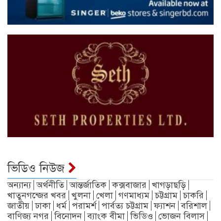
ভিডিও নিউজ
অন্যান্য
অর্থনীতি
আন্তর্জাতিক
কক্সবাজার
খাগড়াছড়ি
খাতুনগন্জের খবর
খুলনা
খেলা
গণমাধ্যম
চট্টগ্রাম
চাকরি
জাতীয়
ঢাকা
ধর্ম
পরামর্শ
পার্বত্য চট্টগ্রাম
ফ্যাশন
বরিশাল
বাণিজ্য নগর
বিনোদন
ব্যাংক বীমা
ভিডিও
ভোজন বিলাস