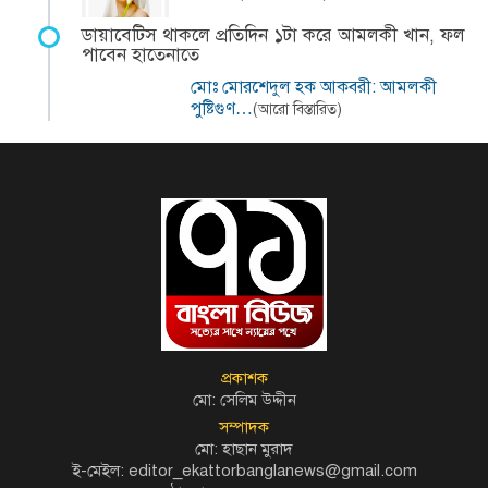
ডায়াবেটিস থাকলে প্রতিদিন ১টা করে আমলকী খান, ফল
পাবেন হাতেনাতে
মোঃ মোরশেদুল হক আকবরী: আমলকী
পুষ্টিগুণ…
(আরো বিস্তারিত)
প্রকাশক
মো: সেলিম উদ্দীন
সম্পাদক
মো: হাছান মুরাদ
ই-মেইল: editor_ekattorbanglanews@gmail.com