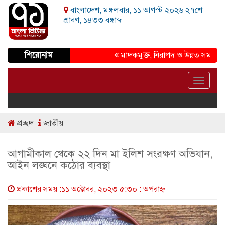
বাংলাদেশ, মঙ্গলবার, ১১ আগস্ট ২০২৬ ২৭শে
শ্রাবণ, ১৪৩৩ বঙ্গাব্দ
শিরোনাম
মাদকমুক্ত, নিরাপদ ও উন্নত সমাজ গড়ার প্
Toggle
navigat
প্রচ্ছদ
জাতীয়
আগামীকাল থেকে ২২ দিন মা ইলিশ সংরক্ষণ অভিযান,
আইন লঙ্ঘনে কঠোর ব্যবস্থা
প্রকাশের সময় :১১ অক্টোবর, ২০২৩ ৫:৩০ : অপরাহ্ণ