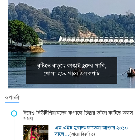
বৃষ্টিতে বাড়ছে কাপ্তাই হ্রদের পানি,
খোলা হতে পারে জলকপাট
রূপচর্চা
ঈদেও বিউটিশিয়ানদের কপালে চিন্তার ভাঁজ! কাটছে অলস
সময়
এম.এইচ মুরাদঃ ফাতেমা আক্তার ২০১০
সালে…
(আরো বিস্তারিত)