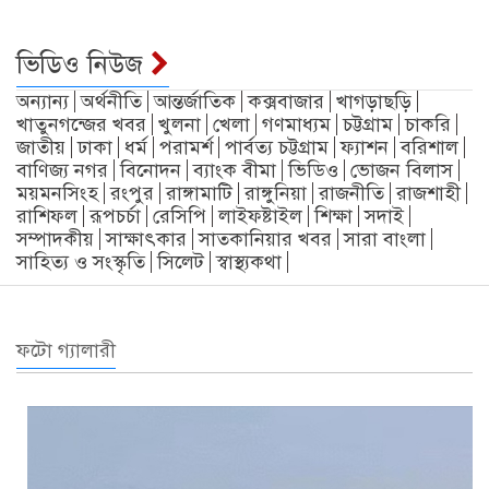
ভিডিও নিউজ
অন্যান্য
অর্থনীতি
আন্তর্জাতিক
কক্সবাজার
খাগড়াছড়ি
খাতুনগন্জের খবর
খুলনা
খেলা
গণমাধ্যম
চট্টগ্রাম
চাকরি
জাতীয়
ঢাকা
ধর্ম
পরামর্শ
পার্বত্য চট্টগ্রাম
ফ্যাশন
বরিশাল
বাণিজ্য নগর
বিনোদন
ব্যাংক বীমা
ভিডিও
ভোজন বিলাস
ময়মনসিংহ
রংপুর
রাঙ্গামাটি
রাঙ্গুনিয়া
রাজনীতি
রাজশাহী
রাশিফল
রূপচর্চা
রেসিপি
লাইফষ্টাইল
শিক্ষা
সদাই
সম্পাদকীয়
সাক্ষাৎকার
সাতকানিয়ার খবর
সারা বাংলা
সাহিত্য ও সংস্কৃতি
সিলেট
স্বাস্থ্যকথা
ফটো গ্যালারী