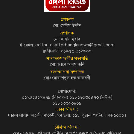
প্রকাশক
মো: সেলিম উদ্দীন
সম্পাদক
মো: হাছান মুরাদ
ই-মেইল: editor_ekattorbanglanews@gmail.com
মুঠোফোন: ০১৯৫৫-১১৩৩০০
সম্পাদকমন্ডলীর সভাপতি
মো: জানে আলম জনি
ব্যবস্হাপনা সম্পাদক
মোঃ মোরশেদুল হক আকবরী
যোগাযোগ:
০১৭৫১৫১৭৯৭৯ (বিজ্ঞাপন) ০১৮১৬০৩০৪৭৩ (নিউজ)
০১৮১৩৩৫৩৯০৯
ঢাকা অফিস :
দারুস সালাম আর্কেড মার্কেট, ৭ম তলা, ১১৮ পুরানা পল্টন, ঢাকা-১০০০।
চট্টগ্রাম অফিস :
রুম নং-৪২৯, ৪র্থ তলা, স্টেডিয়াম শপিং কমপ্লেক্স (নেভাল অফিসের