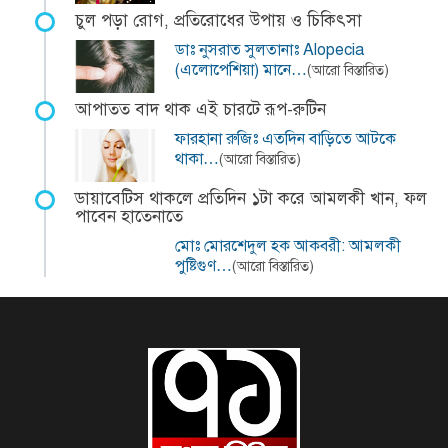
চুল পড়া রোগ, প্রতিরোধের উপায় ও চিকিৎসা
ডাঃ নুসরাত সুলতানাঃ Alopecia
(এলোপেশিয়া) মানে…
(আরো বিস্তারিত)
আপাতত বাদ থাক এই চারটে রূপ-রুটিন
ফারহানা রুজিঃ এতদিন বাড়িতে আটকে
থাকা…
(আরো বিস্তারিত)
ডায়াবেটিস থাকলে প্রতিদিন ১টা করে আমলকী খান, ফল
পাবেন হাতেনাতে
মোঃ মোরশেদুল হক আকবরী: আমলকী
পুষ্টিগুণ…
(আরো বিস্তারিত)