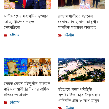
বোয়ালখালীতে প্যানেল
জাতিসংঘের মহাসচিব হওয়ার
চেয়ারম্যান হাসান চৌধুরীর
দৌড়ে ট্রাম্পের পছন্দ
মানবিক সহায়তা অব্যাহত
ইনফান্তিনো
চট্টগ্রাম
চট্টগ্রাম
হযরত সৈয়দ মইনুদ্দীন আহমদ
মাইজভাণ্ডারী ট্রাস্ট-এর বার্ষিক
চট্টগ্রামে বন্যা পরিস্থিতি
প্রতিবেদন প্রকাশ
অপরিবর্তিত, চার উপজেলায়
পানিবন্দি প্রায় ৮ লাখ মানুষ
চট্টগ্রাম
চট্টগ্রাম