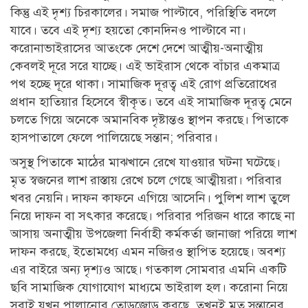
কিন্তু এই দৃশ্য চিরকালের। সমাজ পাল্টাবে, পরিস্থিতি বদলে
যাবে। তবে এই দৃশ্য হয়তো কোনদিনও পাল্টাবে না।
করোনাভাইরাসের আতংকে দেশে দেশে আত্মীয়-অনাত্মীয়
কেবলই দূরে সরে যাচ্ছে। এই ভাইরাস থেকে বাঁচার একমাত্র
পথ হচ্ছে দূরে থাকা। সামাজিক দূরত্ব এই রোগ প্রতিরোধের
প্রধান হাতিয়ার হিসেবে স্বীকৃত। তবে এই সামাজিক দূরত্ব মেনে
চলতে গিয়ে অনেকে অমানবিক দৃষ্টান্তও স্থাপন করছে। পিতাকে
হাসপাতালে ফেলে পালিয়েছে সন্তান; পরিবার।
অসুস্থ পিতাকে মাঠের মাঝখানে রেখে যাওয়ার ঘটনা ঘটেছে।
মৃত স্বজনের লাশ রাস্তায় রেখে চলে গেছে আত্মীয়রা। পরিবার
খবর নেয়নি। দাফন কাফনে এগিয়ে আসেনি। পুলিশ লাশ তুলে
নিয়ে দাফন বা সৎকার করেছে। পরিবার পরিজন ধারে কাছে না
আসায় অনাত্মীয় উপজেলা নির্বাহী কর্মকর্তা জানাজা পরিয়ে লাশ
দাফন করছে, ইতোমধ্যে এমন নজিরও স্থাপিত হয়েছে। অবশ্য
এর বাইরে অন্য দৃশ্যও আছে। গতকাল সোমবার এমনি একটি
ছবি সামাজিক যোগাযোগ মাধ্যমে ভাইরাল হল। করোনা নিয়ে
সবাই যখন পালানোর তোড়জোড় করছে, তখনই মৃত সন্তানের