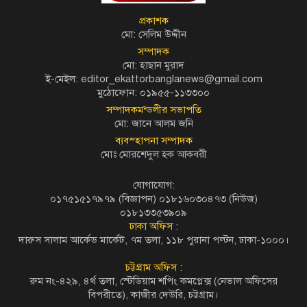
প্রকাশক
মো: সেলিম উদ্দীন
সম্পাদক
মো: হাছান মুরাদ
ই-মেইল: editor_ekattorbanglanews@gmail.com
মুঠোফোন: ০১৯৫৫-১১৩৩০০
সম্পাদকমন্ডলীর সভাপতি
মো: জানে আলম জনি
ব্যবস্হাপনা সম্পাদক
মোঃ মোরশেদুল হক আকবরী
যোগাযোগ:
০১৭৫১৫১৭৯৭৯ (বিজ্ঞাপন) ০১৮১৬০৩০৪৭৩ (নিউজ)
০১৮১৩৩৫৩৯০৯
ঢাকা অফিস :
দারুস সালাম আর্কেড মার্কেট, ৭ম তলা, ১১৮ পুরানা পল্টন, ঢাকা-১০০০।
চট্টগ্রাম অফিস :
রুম নং-৪২৯, ৪র্থ তলা, স্টেডিয়াম শপিং কমপ্লেক্স (নেভাল অফিসের
বিপরীতে), কাজীর দেউরি, চট্টগ্রাম।