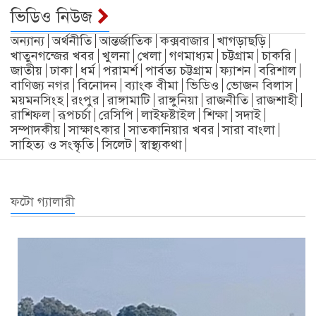
ভিডিও নিউজ
অন্যান্য
অর্থনীতি
আন্তর্জাতিক
কক্সবাজার
খাগড়াছড়ি
খাতুনগন্জের খবর
খুলনা
খেলা
গণমাধ্যম
চট্টগ্রাম
চাকরি
জাতীয়
ঢাকা
ধর্ম
পরামর্শ
পার্বত্য চট্টগ্রাম
ফ্যাশন
বরিশাল
বাণিজ্য নগর
বিনোদন
ব্যাংক বীমা
ভিডিও
ভোজন বিলাস
ময়মনসিংহ
রংপুর
রাঙ্গামাটি
রাঙ্গুনিয়া
রাজনীতি
রাজশাহী
রাশিফল
রূপচর্চা
রেসিপি
লাইফষ্টাইল
শিক্ষা
সদাই
সম্পাদকীয়
সাক্ষাৎকার
সাতকানিয়ার খবর
সারা বাংলা
সাহিত্য ও সংস্কৃতি
সিলেট
স্বাস্থ্যকথা
ফটো গ্যালারী