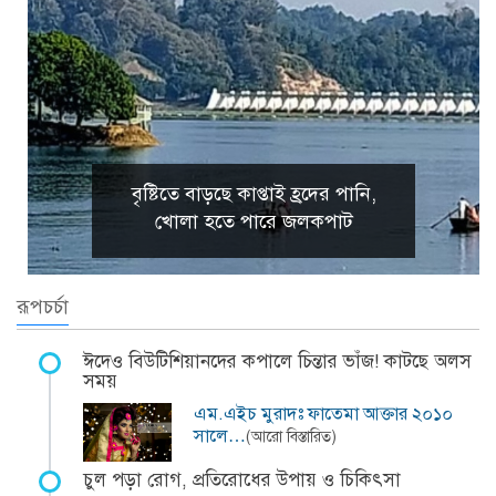
বৃষ্টিতে বাড়ছে কাপ্তাই হ্রদের পানি,
খোলা হতে পারে জলকপাট
রূপচর্চা
ঈদেও বিউটিশিয়ানদের কপালে চিন্তার ভাঁজ! কাটছে অলস
সময়
এম.এইচ মুরাদঃ ফাতেমা আক্তার ২০১০
সালে…
(আরো বিস্তারিত)
চুল পড়া রোগ, প্রতিরোধের উপায় ও চিকিৎসা