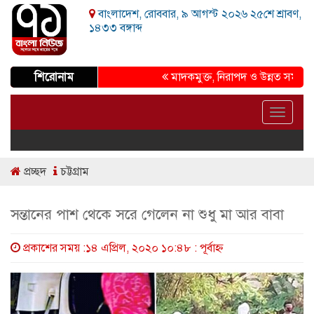
বাংলাদেশ, রোববার, ৯ আগস্ট ২০২৬ ২৫শে শ্রাবণ,
১৪৩৩ বঙ্গাব্দ
শিরোনাম
মাদকমুক্ত, নিরাপদ ও উন্নত সমাজ গড়ার প্
Toggle
navigat
প্রচ্ছদ
চট্টগ্রাম
সন্তানের পাশ থেকে সরে গেলেন না শুধু মা আর বাবা
প্রকাশের সময় :১৪ এপ্রিল, ২০২০ ১০:৪৮ : পূর্বাহ্ণ