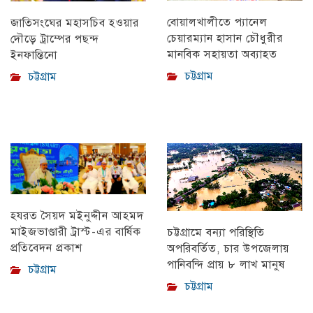
বোয়ালখালীতে প্যানেল
জাতিসংঘের মহাসচিব হওয়ার
চেয়ারম্যান হাসান চৌধুরীর
দৌড়ে ট্রাম্পের পছন্দ
মানবিক সহায়তা অব্যাহত
ইনফান্তিনো
চট্টগ্রাম
চট্টগ্রাম
হযরত সৈয়দ মইনুদ্দীন আহমদ
মাইজভাণ্ডারী ট্রাস্ট-এর বার্ষিক
চট্টগ্রামে বন্যা পরিস্থিতি
প্রতিবেদন প্রকাশ
অপরিবর্তিত, চার উপজেলায়
পানিবন্দি প্রায় ৮ লাখ মানুষ
চট্টগ্রাম
চট্টগ্রাম