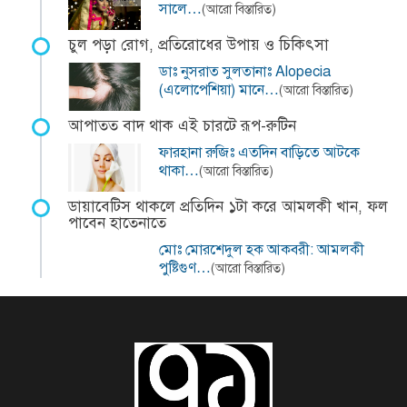
সালে…
(আরো বিস্তারিত)
চুল পড়া রোগ, প্রতিরোধের উপায় ও চিকিৎসা
ডাঃ নুসরাত সুলতানাঃ Alopecia
(এলোপেশিয়া) মানে…
(আরো বিস্তারিত)
আপাতত বাদ থাক এই চারটে রূপ-রুটিন
ফারহানা রুজিঃ এতদিন বাড়িতে আটকে
থাকা…
(আরো বিস্তারিত)
ডায়াবেটিস থাকলে প্রতিদিন ১টা করে আমলকী খান, ফল
পাবেন হাতেনাতে
মোঃ মোরশেদুল হক আকবরী: আমলকী
পুষ্টিগুণ…
(আরো বিস্তারিত)