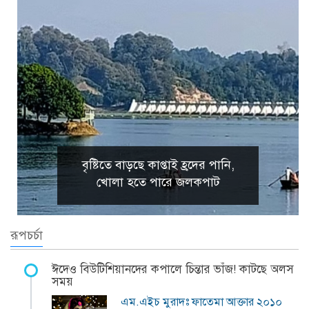
বৃষ্টিতে বাড়ছে কাপ্তাই হ্রদের পানি,
খোলা হতে পারে জলকপাট
রূপচর্চা
ঈদেও বিউটিশিয়ানদের কপালে চিন্তার ভাঁজ! কাটছে অলস
সময়
এম.এইচ মুরাদঃ ফাতেমা আক্তার ২০১০