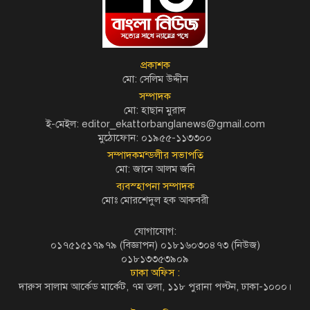
প্রকাশক
মো: সেলিম উদ্দীন
সম্পাদক
মো: হাছান মুরাদ
ই-মেইল: editor_ekattorbanglanews@gmail.com
মুঠোফোন: ০১৯৫৫-১১৩৩০০
সম্পাদকমন্ডলীর সভাপতি
মো: জানে আলম জনি
ব্যবস্হাপনা সম্পাদক
মোঃ মোরশেদুল হক আকবরী
যোগাযোগ:
০১৭৫১৫১৭৯৭৯ (বিজ্ঞাপন) ০১৮১৬০৩০৪৭৩ (নিউজ)
০১৮১৩৩৫৩৯০৯
ঢাকা অফিস :
দারুস সালাম আর্কেড মার্কেট, ৭ম তলা, ১১৮ পুরানা পল্টন, ঢাকা-১০০০।