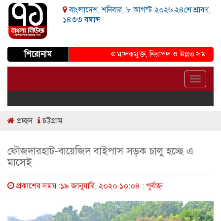
বাংলাদেশ, শনিবার, ৮ আগস্ট ২০২৬ ২৪শে শ্রাবণ,
১৪৩৩ বঙ্গাব্দ
শিরোনাম
মাদকমুক্ত, নিরাপদ ও উন্নত সমাজ গড়ার প্র
Toggle
navigat
প্রচ্ছদ
চট্টগ্রাম
ফৌজদারহাট-বায়েজিদ বাইপাস সড়ক চালু হচ্ছে এ
মাসেই
প্রকাশের সময় :১৯ জানুয়ারি, ২০২০ ১০:০৪ : পূর্বাহ্ণ