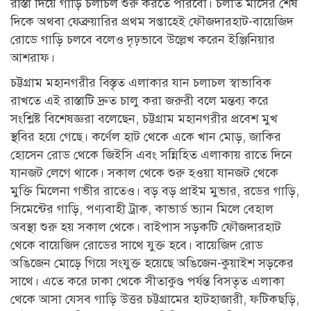
রাস্তা দিয়ে গাড়ি চলাচল শুরু করতে পারবো। চলতি মাসের শেষ
দিকে অথবা ফেব্রুয়ারির প্রথম সপ্তাহেই ফৌজদারহাট-বায়েজিদ
রোডে গাড়ি চলবে বলেও দৃঢ়ভাবে উল্লেখ করেন ইঞ্জিনিয়ার
আশরাফ।
চট্টগ্রাম মহানগরীর বিস্তৃত এলাকার যান চলাচল স্বাভাবিক
রাখতে এই রাস্তাটি দ্রুত চালু করা জরুরী বলে মন্তব্য করে
সংশ্লিষ্ট বিশেষজ্ঞরা বলেছেন, চট্টগ্রাম মহানগরীর প্রবেশ মুখ
স্থবির হয়ে গেছে। কর্ণেল হাট থেকে একে খান মোড়, জাকির
হোসেন রোড থেকে জিইসি এবং সন্নিহিত এলাকায় রাতে দিনে
যানজট লেগে থাকে। সকাল থেকে শুরু হওয়া যানজট থেকে
মুক্তি মিলেনা গভীর রাতেও। বড় বড় প্রাইম মুভার, রডের গাড়ি,
সিমেন্টের গাড়ি, পণ্যবাহী ট্রাক, কাভার্ড ভ্যান মিলে বেহাল
অবস্থা শুরু হয় সকাল থেকে। বাইপাস সড়কটি ফৌজদারহাট
থেকে বায়েজিদ রোডের সাথে যুক্ত হবে। বায়েজিদ রোড
অঙিজেন মোড়ে গিয়ে সংযুক্ত হয়েছে অঙিজেন-কুয়াইশ সড়কের
সাথে। এতে করে ঢাকা থেকে সীতাকুণ্ড পর্যন্ত বিসতৃত এলাকা
থেকে আসা যেসব গাড়ি উত্তর চট্টগ্রামের হাটহাজারী, ফটিকছড়ি,