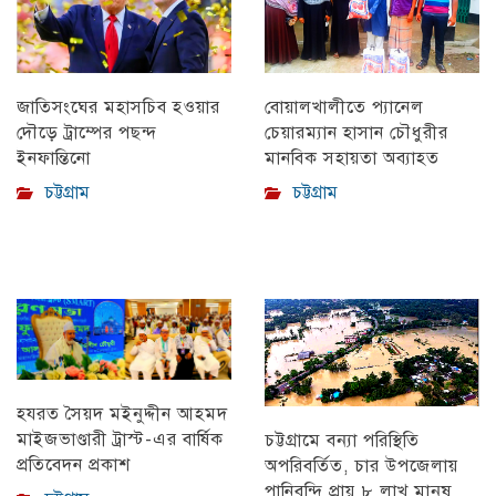
বোয়ালখালীতে প্যানেল
জাতিসংঘের মহাসচিব হওয়ার
চেয়ারম্যান হাসান চৌধুরীর
দৌড়ে ট্রাম্পের পছন্দ
মানবিক সহায়তা অব্যাহত
ইনফান্তিনো
চট্টগ্রাম
চট্টগ্রাম
হযরত সৈয়দ মইনুদ্দীন আহমদ
মাইজভাণ্ডারী ট্রাস্ট-এর বার্ষিক
চট্টগ্রামে বন্যা পরিস্থিতি
প্রতিবেদন প্রকাশ
অপরিবর্তিত, চার উপজেলায়
পানিবন্দি প্রায় ৮ লাখ মানুষ