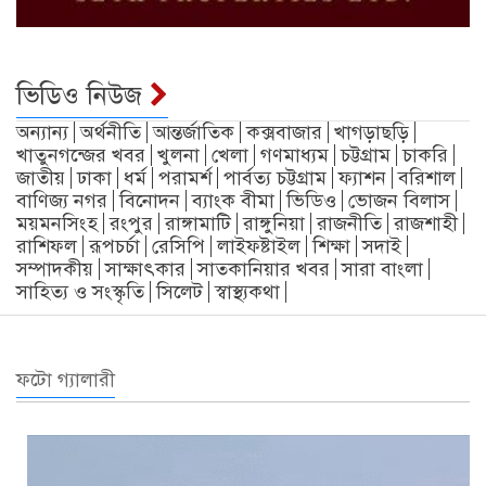
ভিডিও নিউজ
অন্যান্য
অর্থনীতি
আন্তর্জাতিক
কক্সবাজার
খাগড়াছড়ি
খাতুনগন্জের খবর
খুলনা
খেলা
গণমাধ্যম
চট্টগ্রাম
চাকরি
জাতীয়
ঢাকা
ধর্ম
পরামর্শ
পার্বত্য চট্টগ্রাম
ফ্যাশন
বরিশাল
বাণিজ্য নগর
বিনোদন
ব্যাংক বীমা
ভিডিও
ভোজন বিলাস
ময়মনসিংহ
রংপুর
রাঙ্গামাটি
রাঙ্গুনিয়া
রাজনীতি
রাজশাহী
রাশিফল
রূপচর্চা
রেসিপি
লাইফষ্টাইল
শিক্ষা
সদাই
সম্পাদকীয়
সাক্ষাৎকার
সাতকানিয়ার খবর
সারা বাংলা
সাহিত্য ও সংস্কৃতি
সিলেট
স্বাস্থ্যকথা
ফটো গ্যালারী