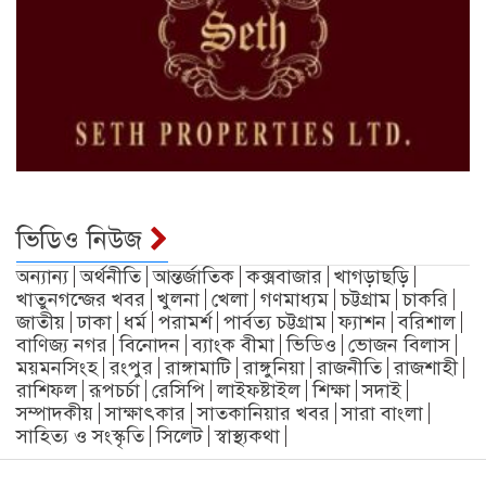
ভিডিও নিউজ
অন্যান্য
অর্থনীতি
আন্তর্জাতিক
কক্সবাজার
খাগড়াছড়ি
খাতুনগন্জের খবর
খুলনা
খেলা
গণমাধ্যম
চট্টগ্রাম
চাকরি
জাতীয়
ঢাকা
ধর্ম
পরামর্শ
পার্বত্য চট্টগ্রাম
ফ্যাশন
বরিশাল
বাণিজ্য নগর
বিনোদন
ব্যাংক বীমা
ভিডিও
ভোজন বিলাস
ময়মনসিংহ
রংপুর
রাঙ্গামাটি
রাঙ্গুনিয়া
রাজনীতি
রাজশাহী
রাশিফল
রূপচর্চা
রেসিপি
লাইফষ্টাইল
শিক্ষা
সদাই
সম্পাদকীয়
সাক্ষাৎকার
সাতকানিয়ার খবর
সারা বাংলা
সাহিত্য ও সংস্কৃতি
সিলেট
স্বাস্থ্যকথা