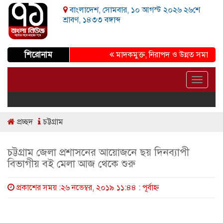
বাংলাদেশ, সোমবার, ১০ আগস্ট ২০২৬ ২৬শে
শ্রাবণ, ১৪৩৩ বঙ্গাব্দ
শিরোনাম
মাদকমুক্ত, নিরাপদ ও উন্নত সমাজ গড়ার প্র
Toggle
navigat
প্রচ্ছদ
চট্টগ্রাম
চট্টগ্রাম জেলা প্রশাসনের আয়োজনে ছয় দিনব্যাপী
বিভাগীয় বই মেলা আজ থেকে শুরু
প্রকাশের সময় :২৬ নভেম্বর, ২০১৯ ১১:৪৪ : পূর্বাহ্ণ