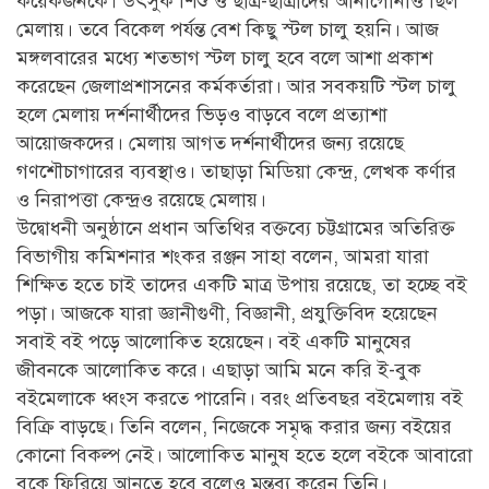
কয়েকজনকে। উৎসুক শিশু ও ছাত্র-ছাত্রীদের আনাগোনাও ছিল
মেলায়। তবে বিকেল পর্যন্ত বেশ কিছু স্টল চালু হয়নি। আজ
মঙ্গলবারের মধ্যে শতভাগ স্টল চালু হবে বলে আশা প্রকাশ
করেছেন জেলাপ্রশাসনের কর্মকর্তারা। আর সবকয়টি স্টল চালু
হলে মেলায় দর্শনার্থীদের ভিড়ও বাড়বে বলে প্রত্যাশা
আয়োজকদের। মেলায় আগত দর্শনার্থীদের জন্য রয়েছে
গণশৌচাগারের ব্যবস্থাও। তাছাড়া মিডিয়া কেন্দ্র, লেখক কর্ণার
ও নিরাপত্তা কেন্দ্রও রয়েছে মেলায়।
উদ্বোধনী অনুষ্ঠানে প্রধান অতিথির বক্তব্যে চট্টগ্রামের অতিরিক্ত
বিভাগীয় কমিশনার শংকর রঞ্জন সাহা বলেন, আমরা যারা
শিক্ষিত হতে চাই তাদের একটি মাত্র উপায় রয়েছে, তা হচ্ছে বই
পড়া। আজকে যারা জ্ঞানীগুণী, বিজ্ঞানী, প্রযুক্তিবিদ হয়েছেন
সবাই বই পড়ে আলোকিত হয়েছেন। বই একটি মানুষের
জীবনকে আলোকিত করে। এছাড়া আমি মনে করি ই-বুক
বইমেলাকে ধ্বংস করতে পারেনি। বরং প্রতিবছর বইমেলায় বই
বিক্রি বাড়ছে। তিনি বলেন, নিজেকে সমৃদ্ধ করার জন্য বইয়ের
কোনো বিকল্প নেই। আলোকিত মানুষ হতে হলে বইকে আবারো
বুকে ফিরিয়ে আনতে হবে বলেও মন্তব্য করেন তিনি।