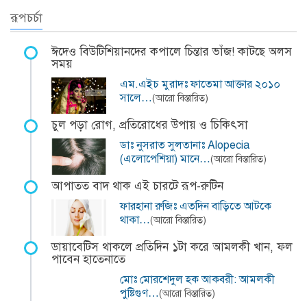
রূপচর্চা
ঈদেও বিউটিশিয়ানদের কপালে চিন্তার ভাঁজ! কাটছে অলস
সময়
এম.এইচ মুরাদঃ ফাতেমা আক্তার ২০১০
সালে…
(আরো বিস্তারিত)
চুল পড়া রোগ, প্রতিরোধের উপায় ও চিকিৎসা
ডাঃ নুসরাত সুলতানাঃ Alopecia
(এলোপেশিয়া) মানে…
(আরো বিস্তারিত)
আপাতত বাদ থাক এই চারটে রূপ-রুটিন
ফারহানা রুজিঃ এতদিন বাড়িতে আটকে
থাকা…
(আরো বিস্তারিত)
ডায়াবেটিস থাকলে প্রতিদিন ১টা করে আমলকী খান, ফল
পাবেন হাতেনাতে
মোঃ মোরশেদুল হক আকবরী: আমলকী
পুষ্টিগুণ…
(আরো বিস্তারিত)