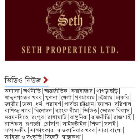
ভিডিও নিউজ
অন্যান্য
অর্থনীতি
আন্তর্জাতিক
কক্সবাজার
খাগড়াছড়ি
খাতুনগন্জের খবর
খুলনা
খেলা
গণমাধ্যম
চট্টগ্রাম
চাকরি
জাতীয়
ঢাকা
ধর্ম
পরামর্শ
পার্বত্য চট্টগ্রাম
ফ্যাশন
বরিশাল
বাণিজ্য নগর
বিনোদন
ব্যাংক বীমা
ভিডিও
ভোজন বিলাস
ময়মনসিংহ
রংপুর
রাঙ্গামাটি
রাঙ্গুনিয়া
রাজনীতি
রাজশাহী
রাশিফল
রূপচর্চা
রেসিপি
লাইফষ্টাইল
শিক্ষা
সদাই
সম্পাদকীয়
সাক্ষাৎকার
সাতকানিয়ার খবর
সারা বাংলা
সাহিত্য ও সংস্কৃতি
সিলেট
স্বাস্থ্যকথা