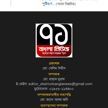
পুষ্টিগুণ…
(আরো বিস্তারিত)
প্রকাশক
মো: সেলিম উদ্দীন
সম্পাদক
মো: হাছান মুরাদ
ই-মেইল: editor_ekattorbanglanews@gmail.com
মুঠোফোন: ০১৯৫৫-১১৩৩০০
সম্পাদকমন্ডলীর সভাপতি
মো: জানে আলম জনি
ব্যবস্হাপনা সম্পাদক