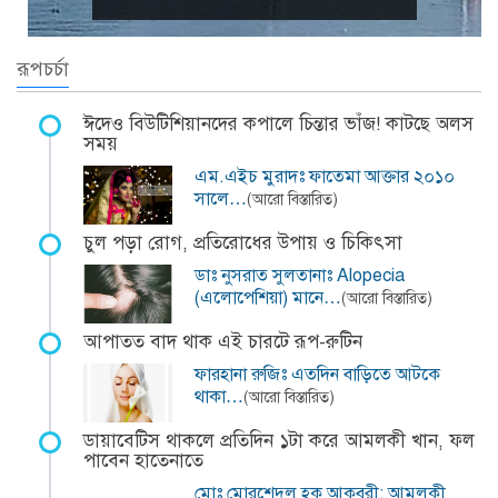
রূপচর্চা
ঈদেও বিউটিশিয়ানদের কপালে চিন্তার ভাঁজ! কাটছে অলস
সময়
এম.এইচ মুরাদঃ ফাতেমা আক্তার ২০১০
সালে…
(আরো বিস্তারিত)
চুল পড়া রোগ, প্রতিরোধের উপায় ও চিকিৎসা
ডাঃ নুসরাত সুলতানাঃ Alopecia
(এলোপেশিয়া) মানে…
(আরো বিস্তারিত)
আপাতত বাদ থাক এই চারটে রূপ-রুটিন
ফারহানা রুজিঃ এতদিন বাড়িতে আটকে
থাকা…
(আরো বিস্তারিত)
ডায়াবেটিস থাকলে প্রতিদিন ১টা করে আমলকী খান, ফল
পাবেন হাতেনাতে
মোঃ মোরশেদুল হক আকবরী: আমলকী