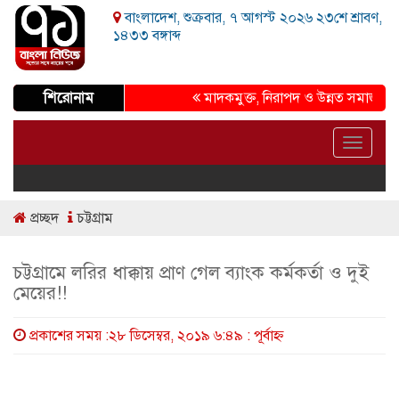
বাংলাদেশ, শুক্রবার, ৭ আগস্ট ২০২৬ ২৩শে শ্রাবণ,
১৪৩৩ বঙ্গাব্দ
শিরোনাম
মাদকমুক্ত, নিরাপদ ও উন্নত সমাজ গড়ার প্র
Toggle
navigat
প্রচ্ছদ
চট্টগ্রাম
চট্টগ্রামে লরির ধাক্কায় প্রাণ গেল ব্যাংক কর্মকর্তা ও দুই
মেয়ের!!
প্রকাশের সময় :২৮ ডিসেম্বর, ২০১৯ ৬:৪৯ : পূর্বাহ্ণ