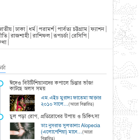
জাতীয়
ঢাকা
ধর্ম
পরামর্শ
পার্বত্য চট্টগ্রাম
ফ্যাশন
ীতি
রাজশাহী
রাশিফল
রূপচর্চা
রেসিপি
্যকথা
র্চা
ঈদেও বিউটিশিয়ানদের কপালে চিন্তার ভাঁজ!
কাটছে অলস সময়
এম.এইচ মুরাদঃ ফাতেমা আক্তার
২০১০ সালে…
(আরো বিস্তারিত)
চুল পড়া রোগ, প্রতিরোধের উপায় ও চিকিৎসা
ডাঃ নুসরাত সুলতানাঃ Alopecia
(এলোপেশিয়া) মানে…
(আরো
বিস্তারিত)