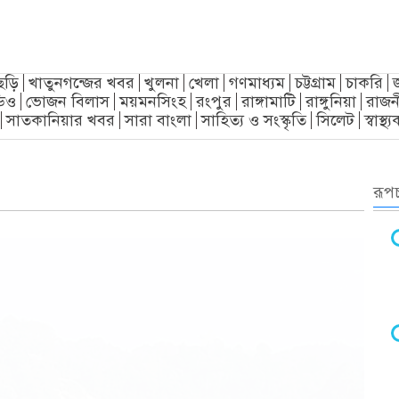
ছড়ি
খাতুনগন্জের খবর
খুলনা
খেলা
গণমাধ্যম
চট্টগ্রাম
চাকরি
িও
ভোজন বিলাস
ময়মনসিংহ
রংপুর
রাঙ্গামাটি
রাঙ্গুনিয়া
রাজন
সাতকানিয়ার খবর
সারা বাংলা
সাহিত্য ও সংস্কৃতি
সিলেট
স্বাস্থ
রূপচ