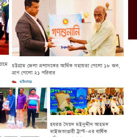
রামে
চট্টগ্রাম জেলা প্রশাসকের আর্থিক সহায়তা পেলো ১৮ জন,
ত্রাণ পেলো ২১ পরিবার
চট্টগ্রাম
হযরত সৈয়দ মইনুদ্দীন আহমদ
মাইজভাণ্ডারী ট্রাস্ট-এর বার্ষিক