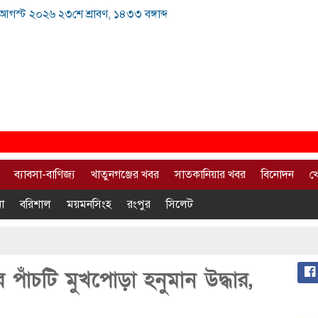
 আগস্ট ২০২৬ ২৩শে শ্রাবণ, ১৪৩৩ বঙ্গাব্দ
ব্যাবসা-বাণিজ্য
খাতুনগঞ্জের খবর
সাতকানিয়ার খবর
বিনোদন
খ
া
বরিশাল
ময়মনসিংহ
রংপুর
সিলেট
র পাঁচটি মুখপোড়া হনুমান উদ্ধার,