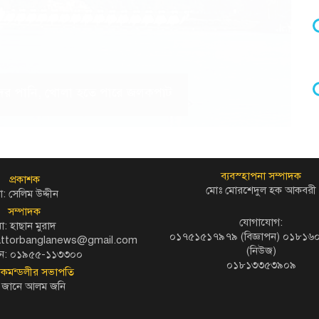
 হ্রদের পানি, খোলা হতে পারে জলকপাট
ব্যবস্হাপনা সম্পাদক
প্রকাশক
মোঃ মোরশেদুল হক আকবরী
: সেলিম উদ্দীন
সম্পাদক
যোগাযোগ:
ো: হাছান মুরাদ
০১৭৫১৫১৭৯৭৯ (বিজ্ঞাপন) ০১৮১
kattorbanglanews@gmail.com
(নিউজ)
ন: ০১৯৫৫-১১৩৩০০
০১৮১৩৩৫৩৯০৯
দকমন্ডলীর সভাপতি
 জানে আলম জনি