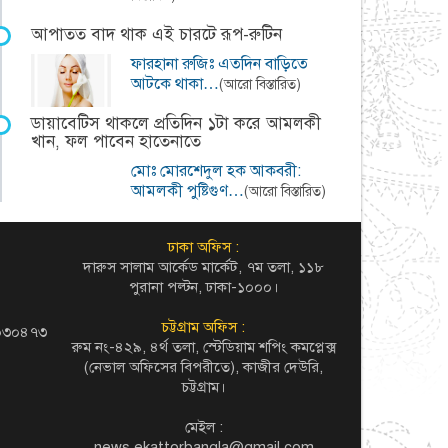
আপাতত বাদ থাক এই চারটে রূপ-রুটিন
ফারহানা রুজিঃ এতদিন বাড়িতে
আটকে থাকা…
(আরো বিস্তারিত)
ডায়াবেটিস থাকলে প্রতিদিন ১টা করে আমলকী
খান, ফল পাবেন হাতেনাতে
মোঃ মোরশেদুল হক আকবরী:
আমলকী পুষ্টিগুণ…
(আরো বিস্তারিত)
ঢাকা অফিস :
দারুস সালাম আর্কেড মার্কেট, ৭ম তলা, ১১৮
পুরানা পল্টন, ঢাকা-১০০০।
চট্টগ্রাম অফিস :
৬০৩০৪৭৩
রুম নং-৪২৯, ৪র্থ তলা, স্টেডিয়াম শপিং কমপ্লেক্স
(নেভাল অফিসের বিপরীতে), কাজীর দেউরি,
চট্টগ্রাম।
মেইল :
news.ekattorbangla@gmail.com