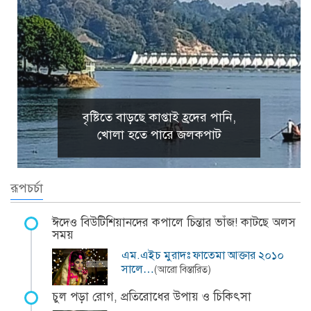
বৃষ্টিতে বাড়ছে কাপ্তাই হ্রদের পানি,
খোলা হতে পারে জলকপাট
রূপচর্চা
ঈদেও বিউটিশিয়ানদের কপালে চিন্তার ভাঁজ! কাটছে অলস
সময়
এম.এইচ মুরাদঃ ফাতেমা আক্তার ২০১০
সালে…
(আরো বিস্তারিত)
চুল পড়া রোগ, প্রতিরোধের উপায় ও চিকিৎসা