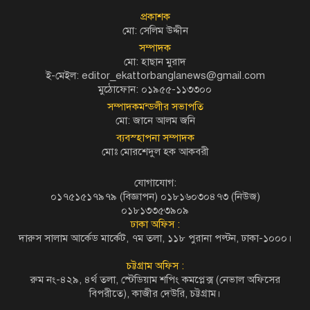
প্রকাশক
মো: সেলিম উদ্দীন
সম্পাদক
মো: হাছান মুরাদ
ই-মেইল: editor_ekattorbanglanews@gmail.com
মুঠোফোন: ০১৯৫৫-১১৩৩০০
সম্পাদকমন্ডলীর সভাপতি
মো: জানে আলম জনি
ব্যবস্হাপনা সম্পাদক
মোঃ মোরশেদুল হক আকবরী
যোগাযোগ:
০১৭৫১৫১৭৯৭৯ (বিজ্ঞাপন) ০১৮১৬০৩০৪৭৩ (নিউজ)
০১৮১৩৩৫৩৯০৯
ঢাকা অফিস :
দারুস সালাম আর্কেড মার্কেট, ৭ম তলা, ১১৮ পুরানা পল্টন, ঢাকা-১০০০।
চট্টগ্রাম অফিস :
রুম নং-৪২৯, ৪র্থ তলা, স্টেডিয়াম শপিং কমপ্লেক্স (নেভাল অফিসের
বিপরীতে), কাজীর দেউরি, চট্টগ্রাম।