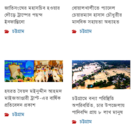
বোয়ালখালীতে প্যানেল
জাতিসংঘের মহাসচিব হওয়ার
চেয়ারম্যান হাসান চৌধুরীর
দৌড়ে ট্রাম্পের পছন্দ
মানবিক সহায়তা অব্যাহত
ইনফান্তিনো
চট্টগ্রাম
চট্টগ্রাম
হযরত সৈয়দ মইনুদ্দীন আহমদ
মাইজভাণ্ডারী ট্রাস্ট-এর বার্ষিক
চট্টগ্রামে বন্যা পরিস্থিতি
প্রতিবেদন প্রকাশ
অপরিবর্তিত, চার উপজেলায়
পানিবন্দি প্রায় ৮ লাখ মানুষ
চট্টগ্রাম
চট্টগ্রাম