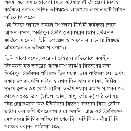
অসয্য হয়ে সব মেম্বারেরা মিলে হাটহাজারী উপজেলা নির্বাহী
কর্মকর্তা বরাবর বিভিন্ন অনিয়মের অভিযোগ এনে একটি লিখিত
অভিযোগ করেন।
এই বিষয়ে জানতে চাইলে উপজেলা নির্বাহী কর্মকর্তা রুহুল
আমিন বলেন, মির্জাপুর ইউপি চেয়ারম্যান ডিসি,ইউএনও
কাউকে মানে না। উনি উপজেলাও আসেন না। উনার বিরুদ্ধে
অনিয়মের বহু অভিযোগ রয়েছে।
তিনি আরো বলেন, করোনা ভাইরাস প্রতিরোধে কর্মহীন
দিনমজুর হত দরিদ্রের মাঝে ত্রাণ সামগ্রী বিতরণের জন্য
মির্জাপুর ইউনিয়ন পরিষদে তিন দফায় ত্রাণ পাঠানো হয়। প্রথম
দফায় ৫শত কেজি চাউল ও নগদ তিন হাজার টাকা, দ্বিতীয়
দফায় ৫শত ৩৩ কেজি চাউল, তৃতীয় দফায় এমপি স্যারের পক্ষ
থেকে ৫০বস্তা ত্রাণ (চাউল, ডাল, আলু, পেঁয়াজ) পাঠানো হয়।
কিন্তু চেয়ারম্যান নিজ ইউনিয়নে বিতরণ করছেন কিনা সেটার
মাষ্টার রুল কপি উপজেলায় জমা দেয়নি। আজ ওই ইউনিয়নের
মেম্বারদের লিখিত অভিযোগ পেয়েছি। কপিটি মাননীয় ডিসি
স্যারের বরাবর পাঠানো হচ্ছে।