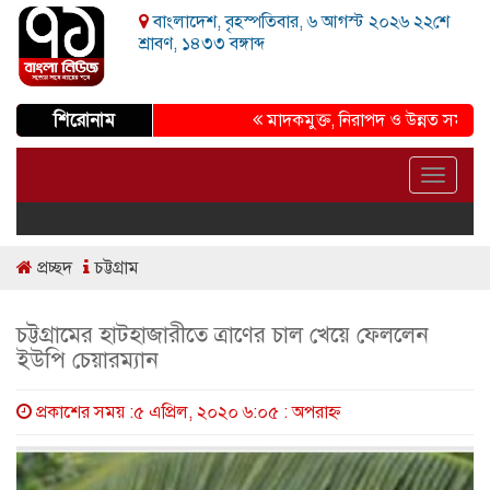
বাংলাদেশ, বৃহস্পতিবার, ৬ আগস্ট ২০২৬ ২২শে
শ্রাবণ, ১৪৩৩ বঙ্গাব্দ
শিরোনাম
মাদকমুক্ত, নিরাপদ ও উন্নত সমাজ গড়ার প্
Toggle
navigat
প্রচ্ছদ
চট্টগ্রাম
চট্টগ্রামের হাটহাজারীতে ত্রাণের চাল খেয়ে ফেললেন
ইউপি চেয়ারম্যান
প্রকাশের সময় :৫ এপ্রিল, ২০২০ ৬:০৫ : অপরাহ্ণ