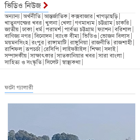
ভিডিও নিউজ
অন্যান্য
অর্থনীতি
আন্তর্জাতিক
কক্সবাজার
খাগড়াছড়ি
খাতুনগন্জের খবর
খুলনা
খেলা
গণমাধ্যম
চট্টগ্রাম
চাকরি
জাতীয়
ঢাকা
ধর্ম
পরামর্শ
পার্বত্য চট্টগ্রাম
ফ্যাশন
বরিশাল
বাণিজ্য নগর
বিনোদন
ব্যাংক বীমা
ভিডিও
ভোজন বিলাস
ময়মনসিংহ
রংপুর
রাঙ্গামাটি
রাঙ্গুনিয়া
রাজনীতি
রাজশাহী
রাশিফল
রূপচর্চা
রেসিপি
লাইফষ্টাইল
শিক্ষা
সদাই
সম্পাদকীয়
সাক্ষাৎকার
সাতকানিয়ার খবর
সারা বাংলা
সাহিত্য ও সংস্কৃতি
সিলেট
স্বাস্থ্যকথা
ফটো গ্যালারী