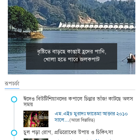
বৃষ্টিতে বাড়ছে কাপ্তাই হ্রদের পানি,
খোলা হতে পারে জলকপাট
রূপচর্চা
ঈদেও বিউটিশিয়ানদের কপালে চিন্তার ভাঁজ! কাটছে অলস
সময়
এম.এইচ মুরাদঃ ফাতেমা আক্তার ২০১০
সালে…
(আরো বিস্তারিত)
চুল পড়া রোগ, প্রতিরোধের উপায় ও চিকিৎসা