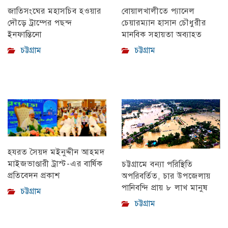
বোয়ালখালীতে প্যানেল
জাতিসংঘের মহাসচিব হওয়ার
চেয়ারম্যান হাসান চৌধুরীর
দৌড়ে ট্রাম্পের পছন্দ
মানবিক সহায়তা অব্যাহত
ইনফান্তিনো
চট্টগ্রাম
চট্টগ্রাম
হযরত সৈয়দ মইনুদ্দীন আহমদ
মাইজভাণ্ডারী ট্রাস্ট-এর বার্ষিক
চট্টগ্রামে বন্যা পরিস্থিতি
প্রতিবেদন প্রকাশ
অপরিবর্তিত, চার উপজেলায়
পানিবন্দি প্রায় ৮ লাখ মানুষ
চট্টগ্রাম
চট্টগ্রাম