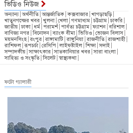
ভিডিও নিউজ
অন্যান্য
অর্থনীতি
আন্তর্জাতিক
কক্সবাজার
খাগড়াছড়ি
খাতুনগন্জের খবর
খুলনা
খেলা
গণমাধ্যম
চট্টগ্রাম
চাকরি
জাতীয়
ঢাকা
ধর্ম
পরামর্শ
পার্বত্য চট্টগ্রাম
ফ্যাশন
বরিশাল
বাণিজ্য নগর
বিনোদন
ব্যাংক বীমা
ভিডিও
ভোজন বিলাস
ময়মনসিংহ
রংপুর
রাঙ্গামাটি
রাঙ্গুনিয়া
রাজনীতি
রাজশাহী
রাশিফল
রূপচর্চা
রেসিপি
লাইফষ্টাইল
শিক্ষা
সদাই
সম্পাদকীয়
সাক্ষাৎকার
সাতকানিয়ার খবর
সারা বাংলা
সাহিত্য ও সংস্কৃতি
সিলেট
স্বাস্থ্যকথা
ফটো গ্যালারী