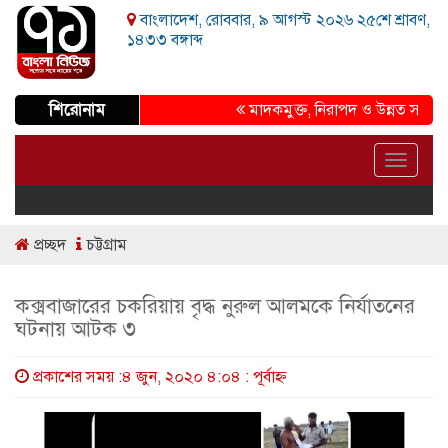
বাংলাদেশ, রোববার, ৯ আগস্ট ২০২৬ ২৫শে শ্রাবণ,
১৪৩৩ বঙ্গাব্দ
শিরোনাম
মাদকমুক্ত, নিরাপদ ও উন্নত সমাজ গড়ার 
Toggle
navigat
প্রচ্ছদ
চট্টগ্রাম
কক্সবাজারের চকরিয়ায় বৃদ্ধ নুরুল আলমকে নির্যাতনের
ঘটনায় আটক ৩
প্রকাশের সময় :৪ জুন, ২০২০ ৪:০৪ : পূর্বাহ্ণ