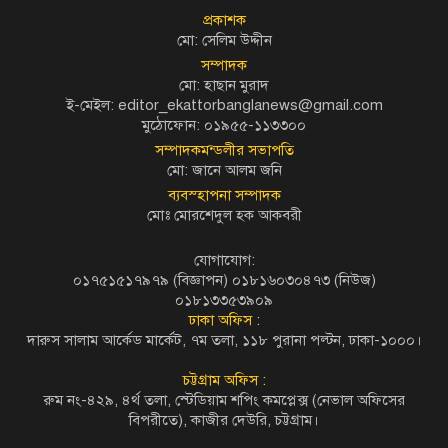
প্রকাশক
মো: সেলিম উদ্দীন
সম্পাদক
মো: হাছান মুরাদ
ই-মেইল: editor_ekattorbanglanews@gmail.com
মুঠোফোন: ০১৯৫৫-১১৩৩০০
সম্পাদকমন্ডলীর সভাপতি
মো: জানে আলম জনি
ব্যবস্হাপনা সম্পাদক
মোঃ মোরশেদুল হক আকবরী
যোগাযোগ:
০১৭৫১৫১৭৯৭৯ (বিজ্ঞাপন) ০১৮১৬০৩০৪৭৩ (নিউজ)
০১৮১৩৩৫৩৯০৯
ঢাকা অফিস :
দারুস সালাম আর্কেড মার্কেট, ৭ম তলা, ১১৮ পুরানা পল্টন, ঢাকা-১০০০।
চট্টগ্রাম অফিস :
রুম নং-৪২৯, ৪র্থ তলা, স্টেডিয়াম শপিং কমপ্লেক্স (নেভাল অফিসের
বিপরীতে), কাজীর দেউরি, চট্টগ্রাম।