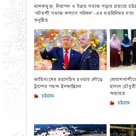
মাদকমুক্ত, নিরাপদ ও উন্নত সমাজ গড়ার প্রত্যয়ে চট্টগ্
‘বটতলী সমাজ কল্যাণ পরিষদ’-এর মতবিনিময় সভা
অনুষ্ঠিত
চট্টগ্রাম
বোয়ালখালীতে 
জাতিসংঘের মহাসচিব হওয়ার দৌড়ে
হাসান চৌধুর
ট্রাম্পের পছন্দ ইনফান্তিনো
অব্যাহত
চট্টগ্রাম
চট্টগ্রাম