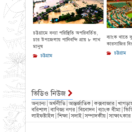
চট্টগ্রামে বন্যা পরিস্থিতি অপরিবর্তিত,
ব্যাংক খাতে দ
চার উপজেলায় পানিবন্দি প্রায় ৮ লাখ
কারসাজির বির
মানুষ
চট্টগ্রাম
চট্টগ্রাম
ভিডিও নিউজ
অন্যান্য
অর্থনীতি
আন্তর্জাতিক
কক্সবাজার
খাগড়া
বরিশাল
বাণিজ্য নগর
বিনোদন
ব্যাংক বীমা
ভিড
লাইফষ্টাইল
শিক্ষা
সদাই
সম্পাদকীয়
সাক্ষাৎকার