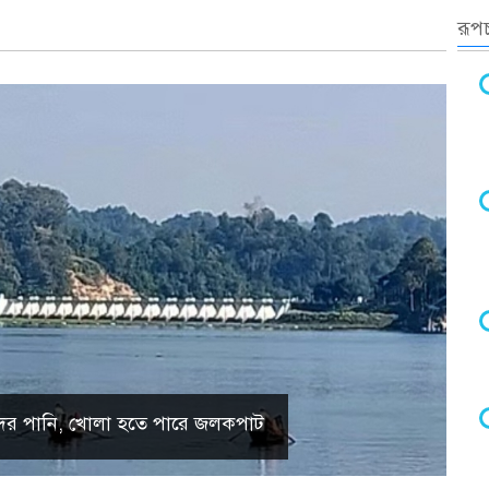
রূপচ
 হ্রদের পানি, খোলা হতে পারে জলকপাট