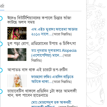
র্চা
ঈদেও বিউটিশিয়ানদের কপালে চিন্তার ভাঁজ!
কাটছে অলস সময়
এম.এইচ মুরাদঃ ফাতেমা আক্তার
২০১০ সালে…
(আরো বিস্তারিত)
চুল পড়া রোগ, প্রতিরোধের উপায় ও চিকিৎসা
ডাঃ নুসরাত সুলতানাঃ Alopecia
(এলোপেশিয়া) মানে…
(আরো
বিস্তারিত)
আপাতত বাদ থাক এই চারটে রূপ-রুটিন
ফারহানা রুজিঃ এতদিন বাড়িতে
আটকে থাকা…
(আরো বিস্তারিত)
ডায়াবেটিস থাকলে প্রতিদিন ১টা করে আমলকী
খান, ফল পাবেন হাতেনাতে
মোঃ মোরশেদুল হক আকবরী: