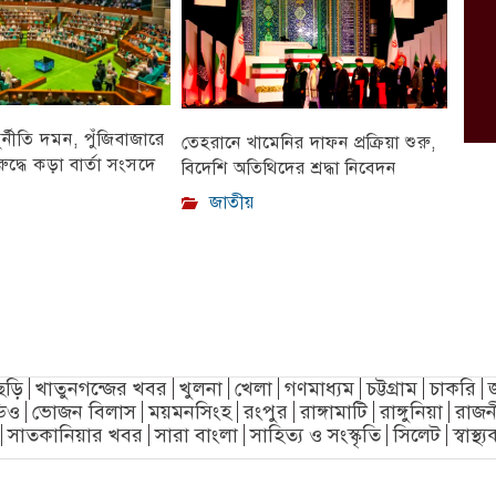
ুর্নীতি দমন, পুঁজিবাজারে
তেহরানে খামেনির দাফন প্রক্রিয়া শুরু,
ুদ্ধে কড়া বার্তা সংসদে
বিদেশি অতিথিদের শ্রদ্ধা নিবেদন
জাতীয়
ছড়ি
খাতুনগন্জের খবর
খুলনা
খেলা
গণমাধ্যম
চট্টগ্রাম
চাকরি
িও
ভোজন বিলাস
ময়মনসিংহ
রংপুর
রাঙ্গামাটি
রাঙ্গুনিয়া
রাজন
সাতকানিয়ার খবর
সারা বাংলা
সাহিত্য ও সংস্কৃতি
সিলেট
স্বাস্থ