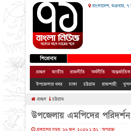
বাংলাদেশ, শুক্রবার, ৭
শিরোনাম
প্রচ্ছদ
জাতীয়
রাজনীতি
অর্থনীতি
আন্তর্জাতিক
উপজেলার খবর
ঢাকা
চট্টগ্রাম
রাজশাহী
খুলন
প্রচ্ছদ
চট্টগ্রাম
উপজেলায় এমপিদের পরিদর্শন ক
প্রকাশের সময় :১৬ জুন, ২০২৬ ১:৩১ : অপরাহ্ণ