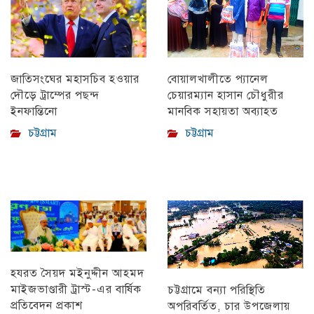
বোয়ালখালীতে প্যানেল
জাতিসংঘের মহাসচিব হওয়ার
চেয়ারম্যান হাসান চৌধুরীর
দৌড়ে ট্রাম্পের পছন্দ
মানবিক সহায়তা অব্যাহত
ইনফান্তিনো
চট্টগ্রাম
চট্টগ্রাম
হযরত সৈয়দ মইনুদ্দীন আহমদ
মাইজভাণ্ডারী ট্রাস্ট-এর বার্ষিক
চট্টগ্রামে বন্যা পরিস্থিতি
প্রতিবেদন প্রকাশ
অপরিবর্তিত, চার উপজেলায়