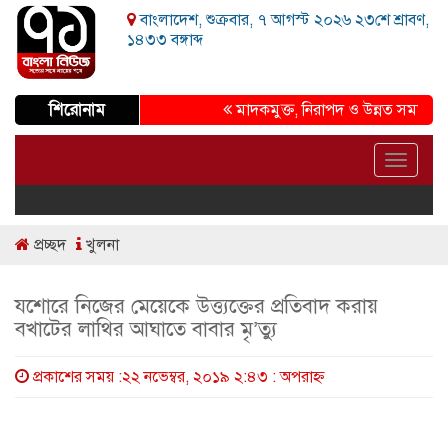
বাংলাদেশ, শুক্রবার, ৭ আগস্ট ২০২৬ ২৩শে শ্রাবণ,
১৪৩৩ বঙ্গাব্দ
শিরোনাম
মাদকমুক্ত, নিরাপদ ও উন্নত সমাজ গড়ার প্
Toggle
navigat
প্রচ্ছদ
খুলনা
যশোরে নিজের মেয়েকে উত্ত্যক্তের প্রতিবাদ করায়
বখাটের লাথির আঘাতে বাবার মৃ’ত্যু
প্রকাশের সময় :২২ নভেম্বর, ২০১৯ ২:৪৩ : অপরাহ্ণ