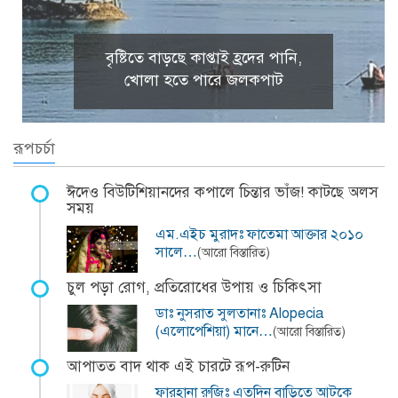
বৃষ্টিতে বাড়ছে কাপ্তাই হ্রদের পানি,
খোলা হতে পারে জলকপাট
রূপচর্চা
ঈদেও বিউটিশিয়ানদের কপালে চিন্তার ভাঁজ! কাটছে অলস
সময়
এম.এইচ মুরাদঃ ফাতেমা আক্তার ২০১০
সালে…
(আরো বিস্তারিত)
চুল পড়া রোগ, প্রতিরোধের উপায় ও চিকিৎসা
ডাঃ নুসরাত সুলতানাঃ Alopecia
(এলোপেশিয়া) মানে…
(আরো বিস্তারিত)
আপাতত বাদ থাক এই চারটে রূপ-রুটিন
ফারহানা রুজিঃ এতদিন বাড়িতে আটকে