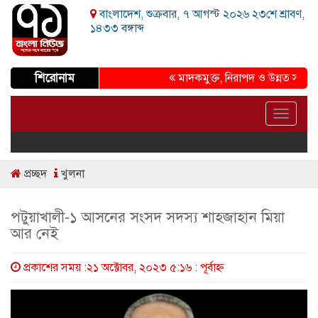
বাংলাদেশ, শুক্রবার, ৭ আগস্ট ২০২৬ ২৩শে শ্রাবণ,
১৪৩৩ বঙ্গাব্দ
শিরোনাম
মাদকমুক্ত, নিরাপদ ও উন্নত সমাজ গড়ার 
Toggle
navigat
প্রচ্ছদ
খুলনা
পটুয়াখালী-১ আসনের সংসদ সদস্য শাহজাহান মিয়া
আর নেই
প্রকাশের সময় :২১ অক্টোবর, ২০২৩ ৫:১৬ : পূর্বাহ্ণ