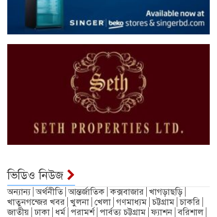
ভিডিও নিউজ
অন্যান্য
অর্থনীতি
আন্তর্জাতিক
কক্সবাজার
খাগড়াছড়ি
খাতুনগন্জের খবর
খুলনা
খেলা
গণমাধ্যম
চট্টগ্রাম
চাকরি
জাতীয়
ঢাকা
ধর্ম
পরামর্শ
পার্বত্য চট্টগ্রাম
ফ্যাশন
বরিশাল