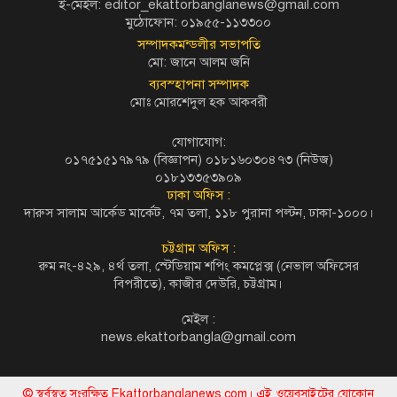
ই-মেইল: editor_ekattorbanglanews@gmail.com
মুঠোফোন: ০১৯৫৫-১১৩৩০০
সম্পাদকমন্ডলীর সভাপতি
মো: জানে আলম জনি
ব্যবস্হাপনা সম্পাদক
মোঃ মোরশেদুল হক আকবরী
যোগাযোগ:
০১৭৫১৫১৭৯৭৯ (বিজ্ঞাপন) ০১৮১৬০৩০৪৭৩ (নিউজ)
০১৮১৩৩৫৩৯০৯
ঢাকা অফিস :
দারুস সালাম আর্কেড মার্কেট, ৭ম তলা, ১১৮ পুরানা পল্টন, ঢাকা-১০০০।
চট্টগ্রাম অফিস :
রুম নং-৪২৯, ৪র্থ তলা, স্টেডিয়াম শপিং কমপ্লেক্স (নেভাল অফিসের
বিপরীতে), কাজীর দেউরি, চট্টগ্রাম।
মেইল :
news.ekattorbangla@gmail.com
© স্বর্বস্বত্ব সংরক্ষিত Ekattorbanglanews.com। এই ওয়েবসাইটের যোকোন