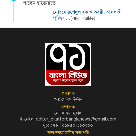
পাবেন হাতেনাতে
মোঃ মোরশেদুল হক আকবরী: আমলকী
পুষ্টিগুণ…
(আরো বিস্তারিত)
প্রকাশক
মো: সেলিম উদ্দীন
সম্পাদক
মো: হাছান মুরাদ
ই-মেইল: editor_ekattorbanglanews@gmail.com
মুঠোফোন: ০১৯৫৫-১১৩৩০০
সম্পাদকমন্ডলীর সভাপতি