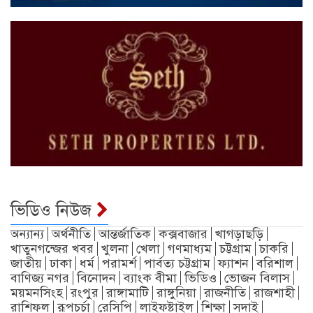
ভিডিও নিউজ
অন্যান্য
অর্থনীতি
আন্তর্জাতিক
কক্সবাজার
খাগড়াছড়ি
খাতুনগন্জের খবর
খুলনা
খেলা
গণমাধ্যম
চট্টগ্রাম
চাকরি
জাতীয়
ঢাকা
ধর্ম
পরামর্শ
পার্বত্য চট্টগ্রাম
ফ্যাশন
বরিশাল
বাণিজ্য নগর
বিনোদন
ব্যাংক বীমা
ভিডিও
ভোজন বিলাস
ময়মনসিংহ
রংপুর
রাঙ্গামাটি
রাঙ্গুনিয়া
রাজনীতি
রাজশাহী
রাশিফল
রূপচর্চা
রেসিপি
লাইফষ্টাইল
শিক্ষা
সদাই