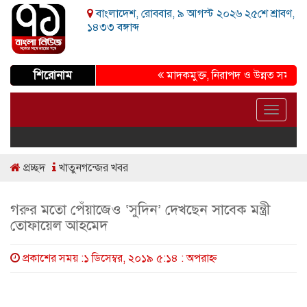
বাংলাদেশ, রোববার, ৯ আগস্ট ২০২৬ ২৫শে শ্রাবণ,
১৪৩৩ বঙ্গাব্দ
শিরোনাম
মাদকমুক্ত, নিরাপদ ও উন্নত সমাজ গড়ার প্
Toggle
navigat
প্রচ্ছদ
খাতুনগন্জের খবর
গরুর মতো পেঁয়াজেও ‘সুদিন’ দেখছেন সাবেক মন্ত্রী
তোফায়েল আহমেদ
প্রকাশের সময় :১ ডিসেম্বর, ২০১৯ ৫:১৪ : অপরাহ্ণ