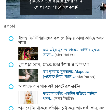
বৃষ্টিতে বাড়ছে কাপ্তাই হ্রদের পানি,
খোলা হতে পারে জলকপাট
রূপচর্চা
ঈদেও বিউটিশিয়ানদের কপালে চিন্তার ভাঁজ! কাটছে অলস
সময়
এম.এইচ মুরাদঃ ফাতেমা আক্তার ২০১০
সালে…
(আরো বিস্তারিত)
চুল পড়া রোগ, প্রতিরোধের উপায় ও চিকিৎসা
ডাঃ নুসরাত সুলতানাঃ Alopecia
(এলোপেশিয়া) মানে…
(আরো বিস্তারিত)
আপাতত বাদ থাক এই চারটে রূপ-রুটিন
ফারহানা রুজিঃ এতদিন বাড়িতে আটকে
থাকা…
(আরো বিস্তারিত)
ডায়াবেটিস থাকলে প্রতিদিন ১টা করে আমলকী খান, ফল