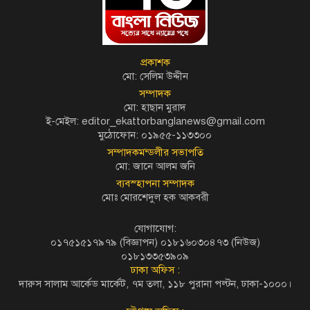
প্রকাশক
মো: সেলিম উদ্দীন
সম্পাদক
মো: হাছান মুরাদ
ই-মেইল: editor_ekattorbanglanews@gmail.com
মুঠোফোন: ০১৯৫৫-১১৩৩০০
সম্পাদকমন্ডলীর সভাপতি
মো: জানে আলম জনি
ব্যবস্হাপনা সম্পাদক
মোঃ মোরশেদুল হক আকবরী
যোগাযোগ:
০১৭৫১৫১৭৯৭৯ (বিজ্ঞাপন) ০১৮১৬০৩০৪৭৩ (নিউজ)
০১৮১৩৩৫৩৯০৯
ঢাকা অফিস :
দারুস সালাম আর্কেড মার্কেট, ৭ম তলা, ১১৮ পুরানা পল্টন, ঢাকা-১০০০।