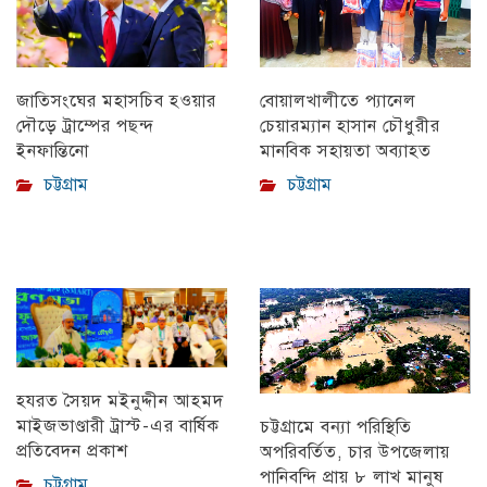
বোয়ালখালীতে প্যানেল
জাতিসংঘের মহাসচিব হওয়ার
চেয়ারম্যান হাসান চৌধুরীর
দৌড়ে ট্রাম্পের পছন্দ
মানবিক সহায়তা অব্যাহত
ইনফান্তিনো
চট্টগ্রাম
চট্টগ্রাম
হযরত সৈয়দ মইনুদ্দীন আহমদ
মাইজভাণ্ডারী ট্রাস্ট-এর বার্ষিক
চট্টগ্রামে বন্যা পরিস্থিতি
প্রতিবেদন প্রকাশ
অপরিবর্তিত, চার উপজেলায়
পানিবন্দি প্রায় ৮ লাখ মানুষ
চট্টগ্রাম