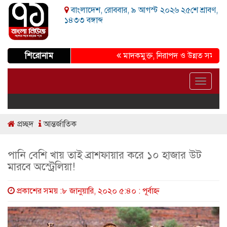
বাংলাদেশ, রোববার, ৯ আগস্ট ২০২৬ ২৫শে শ্রাবণ,
১৪৩৩ বঙ্গাব্দ
শিরোনাম
মাদকমুক্ত, নিরাপদ ও উন্নত সমাজ গড়ার প্
Toggle
navigat
প্রচ্ছদ
আন্তর্জাতিক
পানি বেশি খায় তাই ব্রাশফায়ার করে ১০ হাজার উট
মারবে অস্ট্রেলিয়া!
প্রকাশের সময় :৮ জানুয়ারি, ২০২০ ৫:৪০ : পূর্বাহ্ণ