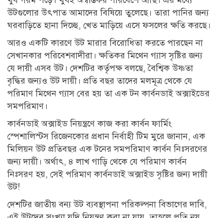
খুব গরম পড়ে। খুবই অস্বস্তিকর পরিবেশে আছি। এর মধ্যে
উটগুলোর উৎপাত আমাদের বিষিয়ে তুলেছে। তারা পানির জন্য
ঘরবাড়িতে হানা দিচ্ছে, খেত মাড়িয়ে এসে ফসলের ক্ষতি করছে।
আরও একটি কারণে উট মারার বিরোধিতা করতে পারছেন না
সেখানকার পরিবেশবাদীরা। ক্ষতিকর মিথেন গ্যাস সৃষ্টির জন্য
যে দায়ী এসব উট। দেশটির কর্তৃপক্ষ বলছে, বৈশ্বিক উষ্ণতা
বৃদ্ধির জন্যও উট দায়ী। প্রতি বছর তাদের মলমূত্র থেকে যে
পরিমাণ মিথেন গ্যাস বের হয় তা এক টন কার্বনডাই অক্সাইডের
সমপরিমাণ।
কার্বনডাই অক্সাইড নিয়ন্ত্রণে কাজ করা কার্বন ফার্মিং
স্পেশালিস্টস রিজেনকোর প্রধান নির্বাহী টিম মুরে জানান, এক
মিলিয়ন উট প্রতিবছর এক টনের সমপরিমাণ কার্বন নিঃসরণের
জন্য দায়ী। অর্থাৎ, ৪ লাখ গাড়ি থেকে যে পরিমাণ কার্বন
নিঃসরণ হয়, সেই পরিমাণ কার্বনডাই অক্সাইড সৃষ্টির জন্য দায়ী
উট!
দেশটির জাতীয় বন্য উট ব্যবস্থাপনা পরিকল্পনা বিভাগের দাবি,
এই উটদের সংখ্যা যদি নিয়ন্ত্রণ করা না যায়, তাহলে প্রতি নয়