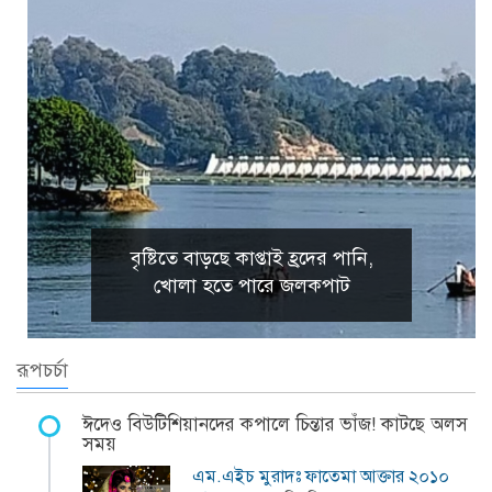
বৃষ্টিতে বাড়ছে কাপ্তাই হ্রদের পানি,
খোলা হতে পারে জলকপাট
রূপচর্চা
ঈদেও বিউটিশিয়ানদের কপালে চিন্তার ভাঁজ! কাটছে অলস
সময়
এম.এইচ মুরাদঃ ফাতেমা আক্তার ২০১০