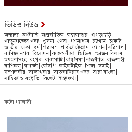
ভিডিও নিউজ
অন্যান্য
অর্থনীতি
আন্তর্জাতিক
কক্সবাজার
খাগড়াছড়ি
খাতুনগন্জের খবর
খুলনা
খেলা
গণমাধ্যম
চট্টগ্রাম
চাকরি
জাতীয়
ঢাকা
ধর্ম
পরামর্শ
পার্বত্য চট্টগ্রাম
ফ্যাশন
বরিশাল
বাণিজ্য নগর
বিনোদন
ব্যাংক বীমা
ভিডিও
ভোজন বিলাস
ময়মনসিংহ
রংপুর
রাঙ্গামাটি
রাঙ্গুনিয়া
রাজনীতি
রাজশাহী
রাশিফল
রূপচর্চা
রেসিপি
লাইফষ্টাইল
শিক্ষা
সদাই
সম্পাদকীয়
সাক্ষাৎকার
সাতকানিয়ার খবর
সারা বাংলা
সাহিত্য ও সংস্কৃতি
সিলেট
স্বাস্থ্যকথা
ফটো গ্যালারী