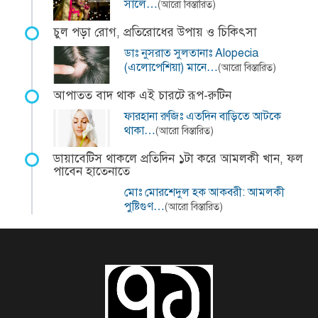
সালে…
(আরো বিস্তারিত)
চুল পড়া রোগ, প্রতিরোধের উপায় ও চিকিৎসা
ডাঃ নুসরাত সুলতানাঃ Alopecia
(এলোপেশিয়া) মানে…
(আরো বিস্তারিত)
আপাতত বাদ থাক এই চারটে রূপ-রুটিন
ফারহানা রুজিঃ এতদিন বাড়িতে আটকে
থাকা…
(আরো বিস্তারিত)
ডায়াবেটিস থাকলে প্রতিদিন ১টা করে আমলকী খান, ফল
পাবেন হাতেনাতে
মোঃ মোরশেদুল হক আকবরী: আমলকী
পুষ্টিগুণ…
(আরো বিস্তারিত)