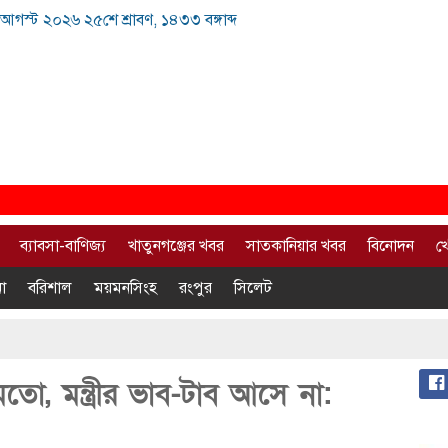
আগস্ট ২০২৬ ২৫শে শ্রাবণ, ১৪৩৩ বঙ্গাব্দ
ব্যাবসা-বাণিজ্য
খাতুনগঞ্জের খবর
সাতকানিয়ার খবর
বিনোদন
খ
া
বরিশাল
ময়মনসিংহ
রংপুর
সিলেট
তো, মন্ত্রীর ভাব-টাব আসে না: