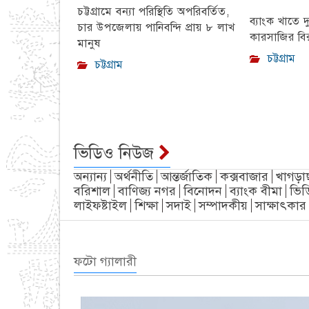
চট্টগ্রামে বন্যা পরিস্থিতি অপরিবর্তিত,
ব্যাংক খাতে দ
চার উপজেলায় পানিবন্দি প্রায় ৮ লাখ
কারসাজির বির
মানুষ
চট্টগ্রাম
চট্টগ্রাম
ভিডিও নিউজ
অন্যান্য
অর্থনীতি
আন্তর্জাতিক
কক্সবাজার
খাগড়া
বরিশাল
বাণিজ্য নগর
বিনোদন
ব্যাংক বীমা
ভিড
লাইফষ্টাইল
শিক্ষা
সদাই
সম্পাদকীয়
সাক্ষাৎকার
ফটো গ্যালারী