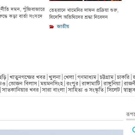
ুর্নীতি দমন, পুঁজিবাজারে
তেহরানে খামেনির দাফন প্রক্রিয়া শুরু,
ুদ্ধে কড়া বার্তা সংসদে
বিদেশি অতিথিদের শ্রদ্ধা নিবেদন
জাতীয়
ছড়ি
খাতুনগন্জের খবর
খুলনা
খেলা
গণমাধ্যম
চট্টগ্রাম
চাকরি
িও
ভোজন বিলাস
ময়মনসিংহ
রংপুর
রাঙ্গামাটি
রাঙ্গুনিয়া
রাজন
সাতকানিয়ার খবর
সারা বাংলা
সাহিত্য ও সংস্কৃতি
সিলেট
স্বাস্থ
রূপচ