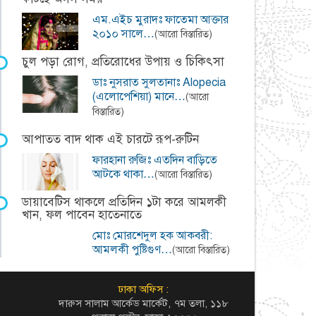
এম.এইচ মুরাদঃ ফাতেমা আক্তার
২০১০ সালে…
(আরো বিস্তারিত)
চুল পড়া রোগ, প্রতিরোধের উপায় ও চিকিৎসা
ডাঃ নুসরাত সুলতানাঃ Alopecia
(এলোপেশিয়া) মানে…
(আরো
বিস্তারিত)
আপাতত বাদ থাক এই চারটে রূপ-রুটিন
ফারহানা রুজিঃ এতদিন বাড়িতে
আটকে থাকা…
(আরো বিস্তারিত)
ডায়াবেটিস থাকলে প্রতিদিন ১টা করে আমলকী
খান, ফল পাবেন হাতেনাতে
মোঃ মোরশেদুল হক আকবরী:
আমলকী পুষ্টিগুণ…
(আরো বিস্তারিত)
ঢাকা অফিস :
দারুস সালাম আর্কেড মার্কেট, ৭ম তলা, ১১৮