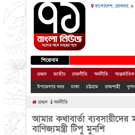
বাংলাদেশ, রোববার, ৯ 
শিরোনাম
প্রচ্ছদ
জাতীয়
রাজনীতি
অর্থনীতি
আন্তর্জাতিক
উপজেলার খবর
ঢাকা
চট্টগ্রাম
রাজশাহী
খুলন
প্রচ্ছদ
অর্থনীতি
আমার কথাবার্তা ব্যবসায়ীদের ম
বাণিজ্যমন্ত্রী টিপু মুনশি