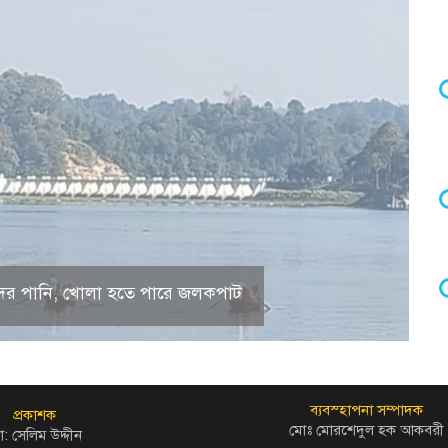
 হ্রদের পানি, খোলা হতে পারে জলকপাট
ব্যবস্হাপনা সম্পাদক
প্রকাশক
মোঃ মোরশেদুল হক আকবরী
: সেলিম উদ্দীন