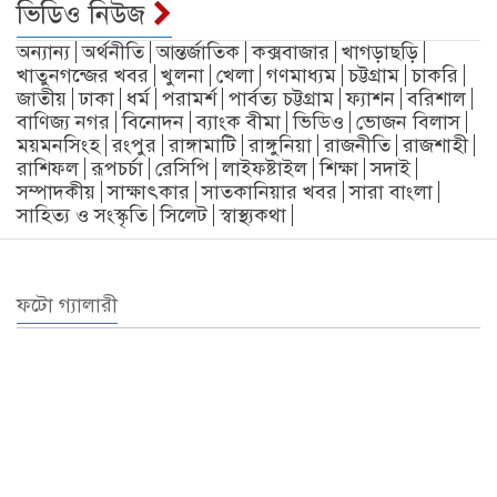
ভিডিও নিউজ
অন্যান্য
অর্থনীতি
আন্তর্জাতিক
কক্সবাজার
খাগড়াছড়ি
খাতুনগন্জের খবর
খুলনা
খেলা
গণমাধ্যম
চট্টগ্রাম
চাকরি
জাতীয়
ঢাকা
ধর্ম
পরামর্শ
পার্বত্য চট্টগ্রাম
ফ্যাশন
বরিশাল
বাণিজ্য নগর
বিনোদন
ব্যাংক বীমা
ভিডিও
ভোজন বিলাস
ময়মনসিংহ
রংপুর
রাঙ্গামাটি
রাঙ্গুনিয়া
রাজনীতি
রাজশাহী
রাশিফল
রূপচর্চা
রেসিপি
লাইফষ্টাইল
শিক্ষা
সদাই
সম্পাদকীয়
সাক্ষাৎকার
সাতকানিয়ার খবর
সারা বাংলা
সাহিত্য ও সংস্কৃতি
সিলেট
স্বাস্থ্যকথা
ফটো গ্যালারী