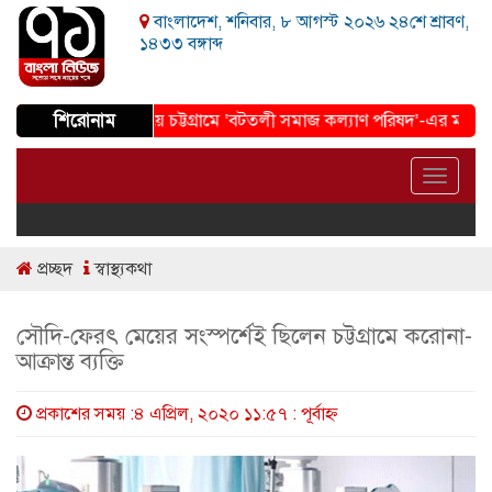
বাংলাদেশ, শনিবার, ৮ আগস্ট ২০২৬ ২৪শে শ্রাবণ,
১৪৩৩ বঙ্গাব্দ
শিরোনাম
ত সমাজ গড়ার প্রত্যয়ে চট্টগ্রামে ‘বটতলী সমাজ কল্যাণ পরিষদ’-এর মতবিনিময় 
Toggle
navigat
প্রচ্ছদ
স্বাস্থ্যকথা
সৌদি-ফেরৎ মেয়ের সংস্পর্শেই ছিলেন চট্টগ্রামে করোনা-
আক্রান্ত ব্যক্তি
প্রকাশের সময় :৪ এপ্রিল, ২০২০ ১১:৫৭ : পূর্বাহ্ণ