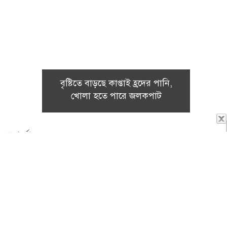
বৃষ্টিতে বাড়ছে কাপ্তাই হ্রদের পানি,
খোলা হতে পারে জলকপাট
রূপচর্চা
ঈদেও বিউটিশিয়ানদের কপালে চিন্তার ভাঁজ! কাটছে অলস
সময়
এম.এইচ মুরাদঃ ফাতেমা আক্তার ২০১০
সালে…
(আরো বিস্তারিত)
চুল পড়া রোগ, প্রতিরোধের উপায় ও চিকিৎসা