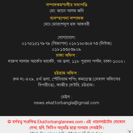
সম্পাদকমন্ডলীর সভাপতি
মো: জানে আলম জনি
ব্যবস্হাপনা সম্পাদক
মোঃ মোরশেদুল হক আকবরী
যোগাযোগ:
০১৭৫১৫১৭৯৭৯ (বিজ্ঞাপন) ০১৮১৬০৩০৪৭৩ (নিউজ)
০১৮১৩৩৫৩৯০৯
ঢাকা অফিস :
দারুস সালাম আর্কেড মার্কেট, ৭ম তলা, ১১৮ পুরানা পল্টন, ঢাকা-১০০০।
চট্টগ্রাম অফিস :
রুম নং-৪২৯, ৪র্থ তলা, স্টেডিয়াম শপিং কমপ্লেক্স (নেভাল অফিসের
বিপরীতে), কাজীর দেউরি, চট্টগ্রাম।
মেইল :
news.ekattorbangla@gmail.com
© স্বর্বস্বত্ব সংরক্ষিত Ekattorbanglanews.com। এই ওয়েবসাইটের যোকোন
লেখা, ছবি, ভিডিও অনুমতি ছাড়া ব্যবহার বেআইনি।