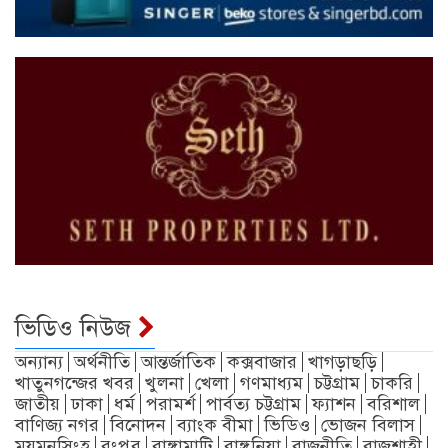
ভিডিও নিউজ
অন্যান্য
অর্থনীতি
আন্তর্জাতিক
কক্সবাজার
খাগড়াছড়ি
খাতুনগন্জের খবর
খুলনা
খেলা
গণমাধ্যম
চট্টগ্রাম
চাকরি
জাতীয়
ঢাকা
ধর্ম
পরামর্শ
পার্বত্য চট্টগ্রাম
ফ্যাশন
বরিশাল
বাণিজ্য নগর
বিনোদন
ব্যাংক বীমা
ভিডিও
ভোজন বিলাস
ময়মনসিংহ
রংপুর
রাঙ্গামাটি
রাঙ্গুনিয়া
রাজনীতি
রাজশাহী