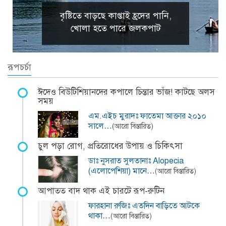
বৃষ্টিতে বাড়ছে কাপ্তাই হ্রদের পানি,
খোলা হতে পারে জলকপাট
রূপচর্চা
ঈদেও বিউটিশিয়ানদের কপালে চিন্তার ভাঁজ! কাটছে অলস
সময়
এম.এইচ মুরাদঃ ফাতেমা আক্তার ২০১০
সালে…
(আরো বিস্তারিত)
চুল পড়া রোগ, প্রতিরোধের উপায় ও চিকিৎসা
ডাঃ নুসরাত সুলতানাঃ Alopecia
(এলোপেশিয়া) মানে…
(আরো বিস্তারিত)
আপাতত বাদ থাক এই চারটে রূপ-রুটিন
ফারহানা রুজিঃ এতদিন বাড়িতে আটকে
থাকা…
(আরো বিস্তারিত)