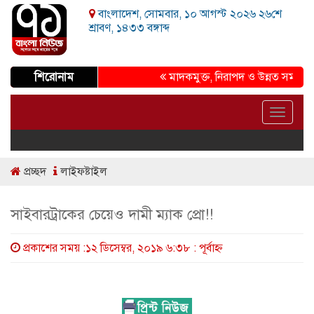
বাংলাদেশ, সোমবার, ১০ আগস্ট ২০২৬ ২৬শে
শ্রাবণ, ১৪৩৩ বঙ্গাব্দ
শিরোনাম
মাদকমুক্ত, নিরাপদ ও উন্নত সমাজ গড়ার প্
Toggle
navigat
প্রচ্ছদ
লাইফষ্টাইল
সাইবারট্রাকের চেয়েও দামী ম্যাক প্রো!!
প্রকাশের সময় :১২ ডিসেম্বর, ২০১৯ ৬:৩৮ : পূর্বাহ্ণ