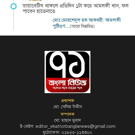
ডায়াবেটিস থাকলে প্রতিদিন ১টা করে আমলকী খান, ফল
পাবেন হাতেনাতে
মোঃ মোরশেদুল হক আকবরী: আমলকী
পুষ্টিগুণ…
(আরো বিস্তারিত)
প্রকাশক
মো: সেলিম উদ্দীন
সম্পাদক
মো: হাছান মুরাদ
ই-মেইল: editor_ekattorbanglanews@gmail.com
মুঠোফোন: ০১৯৫৫-১১৩৩০০