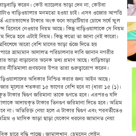
াড়বাড়ি করেন। কেউ ব্যাচেলর ভাড়া দেন না, কেউবা
 পেশাটাও বাড়িওয়ালার মনমতো হওয়া চাই। এসব ওজোর আপত্তি
ে এ্যাডভান্সের টাকার অংক শুনে ভাড়াটিয়ার চোখে সর্ষে ফুল
ন্স হিসেবে নেওয়ার নিয়ম আছে। কিন্তু বাড়িওয়ালাকে সে নিয়ম
রিম দিতে হবে এটাই নিয়ম। কিন্তু কতো তা জানা নেই কারো।
ষেত্রবিশেষে আরো বেশি মাসের ভাড়া গুঁজে দিতে হয়
ব্যাপারে ভ্রাম্যমান আদালত পরিচালনার দাবি জানান নগরীর
ার ভাড়া বাড়ানোর অনেক তথ্য প্রমাণ আছে। বাড়িভাড়া
ঠোর নীতিমালা প্রণয়নের উপর তারা গুরুত্বারোপ করেন।
ং বাড়িওয়ালাদের অধিকার নিশ্চিত করার জন্য আইন আছে।
জার মূল্যের শতকরা ১৫ ভাগের বেশি হবে না (ধারা ১৫ (১)।
ৃত টাকার দ্বিগুণ জরিমানা তাকে গুণতে হবে। এরপরও যদি
য়ালাকে আদায়কৃত টাকার তিনগুণ জরিমানা দিতে হবে। অগ্রিম
ে না। অতিরিক্ত নেয়া হলে এ টাকার দ্বিগুণ এবং পরবর্তীতেও
অগ্রিম ও মাসিক ভাড়া ছাড়া যেকোন ধরনের জামানত নেয়া
বিক হারে বৃদ্ধি পাচ্ছে। জামালখান, হেমসেন লেইন,