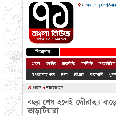
বাংলাদেশ, বৃহস্পতিবার
শিরোনাম
প্রচ্ছদ
জাতীয়
রাজনীতি
অর্থনীতি
আন্তর্জাতিক
উপজেলার খবর
ঢাকা
চট্টগ্রাম
রাজশাহী
খুলন
প্রচ্ছদ
লাইফষ্টাইল
বছর শেষ হলেই দৌরাত্ম্য বাড়ে
ভাড়াটিয়ারা