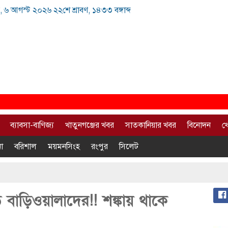
, ৬ আগস্ট ২০২৬ ২২শে শ্রাবণ, ১৪৩৩ বঙ্গাব্দ
ব্যাবসা-বাণিজ্য
খাতুনগঞ্জের খবর
সাতকানিয়ার খবর
বিনোদন
খ
া
বরিশাল
ময়মনসিংহ
রংপুর
সিলেট
 বাড়িওয়ালাদের!! শঙ্কায় থাকে