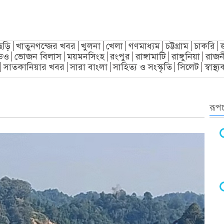
ছড়ি
খাতুনগন্জের খবর
খুলনা
খেলা
গণমাধ্যম
চট্টগ্রাম
চাকরি
িও
ভোজন বিলাস
ময়মনসিংহ
রংপুর
রাঙ্গামাটি
রাঙ্গুনিয়া
রাজন
সাতকানিয়ার খবর
সারা বাংলা
সাহিত্য ও সংস্কৃতি
সিলেট
স্বাস্থ
রূপচ