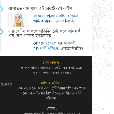
আপাতত বাদ থাক এই চারটে রূপ-রুটিন
ফারহানা রুজিঃ এতদিন বাড়িতে
আটকে থাকা…
(আরো বিস্তারিত)
ডায়াবেটিস থাকলে প্রতিদিন ১টা করে আমলকী
খান, ফল পাবেন হাতেনাতে
মোঃ মোরশেদুল হক আকবরী:
আমলকী পুষ্টিগুণ…
(আরো বিস্তারিত)
ঢাকা অফিস :
দারুস সালাম আর্কেড মার্কেট, ৭ম তলা, ১১৮
পুরানা পল্টন, ঢাকা-১০০০।
চট্টগ্রাম অফিস :
৬০৩০৪৭৩
রুম নং-৪২৯, ৪র্থ তলা, স্টেডিয়াম শপিং কমপ্লেক্স
(নেভাল অফিসের বিপরীতে), কাজীর দেউরি,
চট্টগ্রাম।
মেইল :
news.ekattorbangla@gmail.com