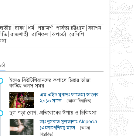
জাতীয়
ঢাকা
ধর্ম
পরামর্শ
পার্বত্য চট্টগ্রাম
ফ্যাশন
ীতি
রাজশাহী
রাশিফল
রূপচর্চা
রেসিপি
্যকথা
র্চা
ঈদেও বিউটিশিয়ানদের কপালে চিন্তার ভাঁজ!
কাটছে অলস সময়
এম.এইচ মুরাদঃ ফাতেমা আক্তার
২০১০ সালে…
(আরো বিস্তারিত)
চুল পড়া রোগ, প্রতিরোধের উপায় ও চিকিৎসা
ডাঃ নুসরাত সুলতানাঃ Alopecia
(এলোপেশিয়া) মানে…
(আরো
বিস্তারিত)