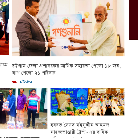
রামে
চট্টগ্রাম জেলা প্রশাসকের আর্থিক সহায়তা পেলো ১৮ জন,
ত্রাণ পেলো ২১ পরিবার
চট্টগ্রাম
হযরত সৈয়দ মইনুদ্দীন আহমদ
মাইজভাণ্ডারী ট্রাস্ট-এর বার্ষিক