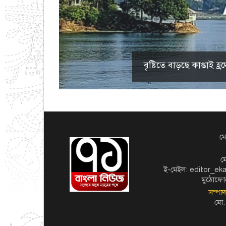
বৃষ্টিতে বাড়ছে কাপ্তাই
মো
ম
ই-মেইল: editor_e
মুঠোফো
সম্পা
মো: