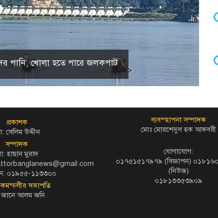
 হ্রদের পানি, খোলা হতে পারে জলকপাট
ব্যবস্হাপনা সম্পাদক
প্রকাশক
মোঃ মোরশেদুল হক আকবরী
: সেলিম উদ্দীন
সম্পাদক
যোগাযোগ:
ো: হাছান মুরাদ
০১৭৫১৫১৭৯৭৯ (বিজ্ঞাপন) ০১৮১
kattorbanglanews@gmail.com
(নিউজ)
ন: ০১৯৫৫-১১৩৩০০
০১৮১৩৩৫৩৯০৯
দকমন্ডলীর সভাপতি
 জানে আলম জনি