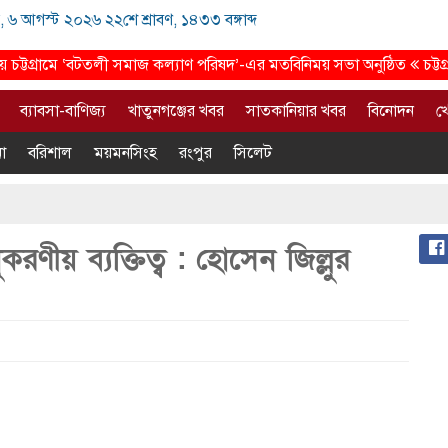
, ৬ আগস্ট ২০২৬ ২২শে শ্রাবণ, ১৪৩৩ বঙ্গাব্দ
ট্টগ্রামে ‘বটতলী সমাজ কল্যাণ পরিষদ’-এর মতবিনিময় সভা অনুষ্ঠিত
চট্টগ্র
ব্যাবসা-বাণিজ্য
খাতুনগঞ্জের খবর
সাতকানিয়ার খবর
বিনোদন
খ
া
বরিশাল
ময়মনসিংহ
রংপুর
সিলেট
ীয় ব্যক্তিত্ব : হোসেন জিল্লুর