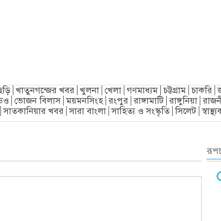
ছড়ি
খাতুনগন্জের খবর
খুলনা
খেলা
গণমাধ্যম
চট্টগ্রাম
চাকরি
িও
ভোজন বিলাস
ময়মনসিংহ
রংপুর
রাঙ্গামাটি
রাঙ্গুনিয়া
রাজন
সাতকানিয়ার খবর
সারা বাংলা
সাহিত্য ও সংস্কৃতি
সিলেট
স্বাস্থ
রূপচ