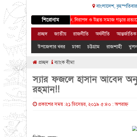
বাংলাদেশ, বৃহস্পতিবার
শিরোনাম
মাদকমুক্ত, নিরাপদ ও উন্নত সমাজ গড়ার প্রত্যয়ে চ
প্রচ্ছদ
জাতীয়
রাজনীতি
অর্থনীতি
আন্তর্জাতিক
উপজেলার খবর
ঢাকা
চট্টগ্রাম
রাজশাহী
খুলন
প্রচ্ছদ
ব্যাংক বীমা
স্যার ফজলে হাসান আবেদ অনুকরণ
রহমান!!
প্রকাশের সময় :২১ ডিসেম্বর, ২০১৯ ৫:৪০ : অপরাহ্ণ