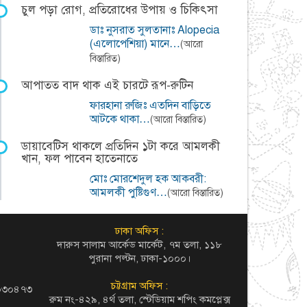
চুল পড়া রোগ, প্রতিরোধের উপায় ও চিকিৎসা
ডাঃ নুসরাত সুলতানাঃ Alopecia
(এলোপেশিয়া) মানে…
(আরো
বিস্তারিত)
আপাতত বাদ থাক এই চারটে রূপ-রুটিন
ফারহানা রুজিঃ এতদিন বাড়িতে
আটকে থাকা…
(আরো বিস্তারিত)
ডায়াবেটিস থাকলে প্রতিদিন ১টা করে আমলকী
খান, ফল পাবেন হাতেনাতে
মোঃ মোরশেদুল হক আকবরী:
আমলকী পুষ্টিগুণ…
(আরো বিস্তারিত)
ঢাকা অফিস :
দারুস সালাম আর্কেড মার্কেট, ৭ম তলা, ১১৮
পুরানা পল্টন, ঢাকা-১০০০।
চট্টগ্রাম অফিস :
৬০৩০৪৭৩
রুম নং-৪২৯, ৪র্থ তলা, স্টেডিয়াম শপিং কমপ্লেক্স