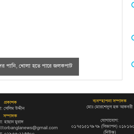
 হ্রদের পানি, খোলা হতে পারে জলকপাট
ব্যবস্হাপনা সম্পাদক
প্রকাশক
মোঃ মোরশেদুল হক আকবরী
: সেলিম উদ্দীন
সম্পাদক
যোগাযোগ:
ো: হাছান মুরাদ
০১৭৫১৫১৭৯৭৯ (বিজ্ঞাপন) ০১৮১
kattorbanglanews@gmail.com
(নিউজ)
ন: ০১৯৫৫-১১৩৩০০