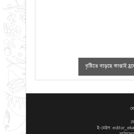
বৃষ্টিতে বাড়ছে কাপ্তাই
মো
ম
ই-মেইল: editor_e
মুঠোফো