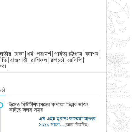
জাতীয়
ঢাকা
ধর্ম
পরামর্শ
পার্বত্য চট্টগ্রাম
ফ্যাশন
ীতি
রাজশাহী
রাশিফল
রূপচর্চা
রেসিপি
্যকথা
র্চা
ঈদেও বিউটিশিয়ানদের কপালে চিন্তার ভাঁজ!
কাটছে অলস সময়
এম.এইচ মুরাদঃ ফাতেমা আক্তার
২০১০ সালে…
(আরো বিস্তারিত)