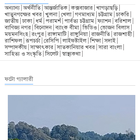
অন্যান্য
অর্থনীতি
আন্তর্জাতিক
কক্সবাজার
খাগড়াছড়ি
খাতুনগন্জের খবর
খুলনা
খেলা
গণমাধ্যম
চট্টগ্রাম
চাকরি
জাতীয়
ঢাকা
ধর্ম
পরামর্শ
পার্বত্য চট্টগ্রাম
ফ্যাশন
বরিশাল
বাণিজ্য নগর
বিনোদন
ব্যাংক বীমা
ভিডিও
ভোজন বিলাস
ময়মনসিংহ
রংপুর
রাঙ্গামাটি
রাঙ্গুনিয়া
রাজনীতি
রাজশাহী
রাশিফল
রূপচর্চা
রেসিপি
লাইফষ্টাইল
শিক্ষা
সদাই
সম্পাদকীয়
সাক্ষাৎকার
সাতকানিয়ার খবর
সারা বাংলা
সাহিত্য ও সংস্কৃতি
সিলেট
স্বাস্থ্যকথা
ফটো গ্যালারী