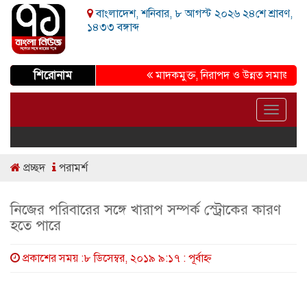
বাংলাদেশ, শনিবার, ৮ আগস্ট ২০২৬ ২৪শে শ্রাবণ,
১৪৩৩ বঙ্গাব্দ
শিরোনাম
মাদকমুক্ত, নিরাপদ ও উন্নত সমাজ গড়ার প্রত
Toggle
navigat
প্রচ্ছদ
পরামর্শ
নিজের পরিবারের সঙ্গে খারাপ সম্পর্ক স্ট্রোকের কারণ
হতে পারে
প্রকাশের সময় :৮ ডিসেম্বর, ২০১৯ ৯:১৭ : পূর্বাহ্ণ