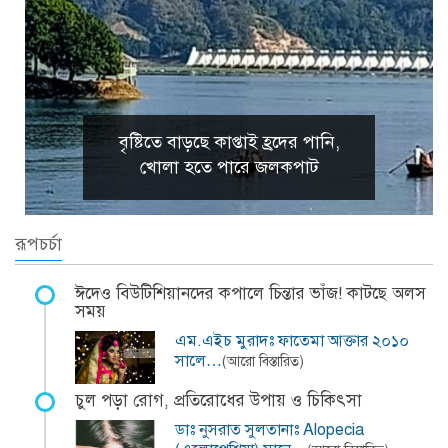
বৃষ্টিতে বাড়ছে কাপ্তাই হ্রদের পানি,
খোলা হতে পারে জলকপাট
রূপচর্চা
ঈদেও বিউটিশিয়ানদের কপালে চিন্তার ভাঁজ! কাটছে অলস
সময়
এম.এইচ মুরাদঃ ফাতেমা আক্তার ২০১০
সালে…
(আরো বিস্তারিত)
চুল পড়া রোগ, প্রতিরোধের উপায় ও চিকিৎসা
ডাঃ নুসরাত সুলতানাঃ Alopecia