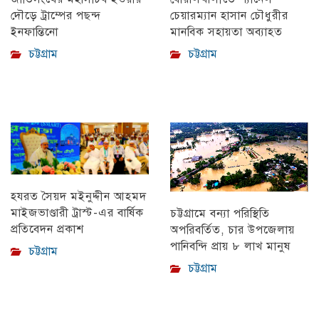
চেয়ারম্যান হাসান চৌধুরীর
দৌড়ে ট্রাম্পের পছন্দ
মানবিক সহায়তা অব্যাহত
ইনফান্তিনো
চট্টগ্রাম
চট্টগ্রাম
হযরত সৈয়দ মইনুদ্দীন আহমদ
মাইজভাণ্ডারী ট্রাস্ট-এর বার্ষিক
চট্টগ্রামে বন্যা পরিস্থিতি
প্রতিবেদন প্রকাশ
অপরিবর্তিত, চার উপজেলায়
পানিবন্দি প্রায় ৮ লাখ মানুষ
চট্টগ্রাম
চট্টগ্রাম