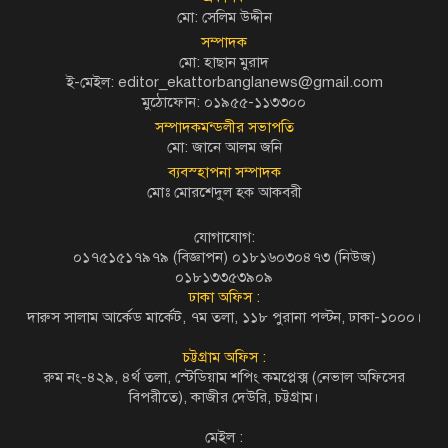
মো: সেলিম উদ্দীন
সম্পাদক
মো: হাছান মুরাদ
ই-মেইল: editor_ekattorbanglanews@gmail.com
মুঠোফোন: ০১৯৫৫-১১৩৩০০
সম্পাদকমন্ডলীর সভাপতি
মো: জানে আলম জনি
ব্যবস্হাপনা সম্পাদক
মোঃ মোরশেদুল হক আকবরী
যোগাযোগ:
০১৭৫১৫১৭৯৭৯ (বিজ্ঞাপন) ০১৮১৬০৩০৪৭৩ (নিউজ)
০১৮১৩৩৫৩৯০৯
ঢাকা অফিস :
দারুস সালাম আর্কেড মার্কেট, ৭ম তলা, ১১৮ পুরানা পল্টন, ঢাকা-১০০০।
চট্টগ্রাম অফিস :
রুম নং-৪২৯, ৪র্থ তলা, স্টেডিয়াম শপিং কমপ্লেক্স (নেভাল অফিসের
বিপরীতে), কাজীর দেউরি, চট্টগ্রাম।
মেইল :