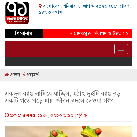
বাংলাদেশ, শনিবার, ৮ আগস্ট ২০২৬ ২৪শে শ্রাবণ,
১৪৩৩ বঙ্গাব্দ
শিরোনাম
মাদকমুক্ত, নিরাপদ ও উন্নত সমাজ গড়ার প
Toggle
navigat
প্রচ্ছদ
পরামর্শ
একদল ব্যাঙ লাফিয়ে যাচ্ছিল, হঠাৎ দুইটি ব্যাঙ বড়
একটি গর্তে পড়ে যায়! জীবন বদলে দেওয়া গল্প
প্রকাশের সময় :১১ মে, ২০২০ ৩:১০ : পূর্বাহ্ণ