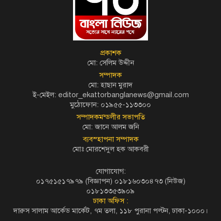
প্রকাশক
মো: সেলিম উদ্দীন
সম্পাদক
মো: হাছান মুরাদ
ই-মেইল: editor_ekattorbanglanews@gmail.com
মুঠোফোন: ০১৯৫৫-১১৩৩০০
সম্পাদকমন্ডলীর সভাপতি
মো: জানে আলম জনি
ব্যবস্হাপনা সম্পাদক
মোঃ মোরশেদুল হক আকবরী
যোগাযোগ:
০১৭৫১৫১৭৯৭৯ (বিজ্ঞাপন) ০১৮১৬০৩০৪৭৩ (নিউজ)
০১৮১৩৩৫৩৯০৯
ঢাকা অফিস :
দারুস সালাম আর্কেড মার্কেট, ৭ম তলা, ১১৮ পুরানা পল্টন, ঢাকা-১০০০।