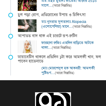
এম.এইচ মুরাদঃ ফাতেমা আক্তার ২০১০
সালে…
(আরো বিস্তারিত)
চুল পড়া রোগ, প্রতিরোধের উপায় ও চিকিৎসা
ডাঃ নুসরাত সুলতানাঃ Alopecia
(এলোপেশিয়া) মানে…
(আরো বিস্তারিত)
আপাতত বাদ থাক এই চারটে রূপ-রুটিন
ফারহানা রুজিঃ এতদিন বাড়িতে আটকে
থাকা…
(আরো বিস্তারিত)
ডায়াবেটিস থাকলে প্রতিদিন ১টা করে আমলকী খান, ফল
পাবেন হাতেনাতে
মোঃ মোরশেদুল হক আকবরী: আমলকী
পুষ্টিগুণ…
(আরো বিস্তারিত)