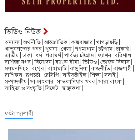
ভিডিও নিউজ
অন্যান্য
অর্থনীতি
আন্তর্জাতিক
কক্সবাজার
খাগড়াছড়ি
খাতুনগন্জের খবর
খুলনা
খেলা
গণমাধ্যম
চট্টগ্রাম
চাকরি
জাতীয়
ঢাকা
ধর্ম
পরামর্শ
পার্বত্য চট্টগ্রাম
ফ্যাশন
বরিশাল
বাণিজ্য নগর
বিনোদন
ব্যাংক বীমা
ভিডিও
ভোজন বিলাস
ময়মনসিংহ
রংপুর
রাঙ্গামাটি
রাঙ্গুনিয়া
রাজনীতি
রাজশাহী
রাশিফল
রূপচর্চা
রেসিপি
লাইফষ্টাইল
শিক্ষা
সদাই
সম্পাদকীয়
সাক্ষাৎকার
সাতকানিয়ার খবর
সারা বাংলা
সাহিত্য ও সংস্কৃতি
সিলেট
স্বাস্থ্যকথা
ফটো গ্যালারী