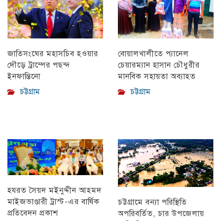
বোয়ালখালীতে প্যানেল
জাতিসংঘের মহাসচিব হওয়ার
চেয়ারম্যান হাসান চৌধুরীর
দৌড়ে ট্রাম্পের পছন্দ
মানবিক সহায়তা অব্যাহত
ইনফান্তিনো
চট্টগ্রাম
চট্টগ্রাম
হযরত সৈয়দ মইনুদ্দীন আহমদ
মাইজভাণ্ডারী ট্রাস্ট-এর বার্ষিক
চট্টগ্রামে বন্যা পরিস্থিতি
প্রতিবেদন প্রকাশ
অপরিবর্তিত, চার উপজেলায়