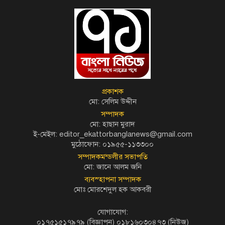
প্রকাশক
মো: সেলিম উদ্দীন
সম্পাদক
মো: হাছান মুরাদ
ই-মেইল: editor_ekattorbanglanews@gmail.com
মুঠোফোন: ০১৯৫৫-১১৩৩০০
সম্পাদকমন্ডলীর সভাপতি
মো: জানে আলম জনি
ব্যবস্হাপনা সম্পাদক
মোঃ মোরশেদুল হক আকবরী
যোগাযোগ:
০১৭৫১৫১৭৯৭৯ (বিজ্ঞাপন) ০১৮১৬০৩০৪৭৩ (নিউজ)