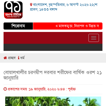
বাংলাদেশ, বৃহস্পতিবার, ৬ আগস্ট ২০২৬ ২২শে
শ্রাবণ, ১৪৩৩ বঙ্গাব্দ
শিরোনাম
মাদকমুক্ত, নিরাপদ ও উন্নত সমাজ গড়ার প
Toggle
navigat
প্রচ্ছদ
ধর্ম
বোয়ালখালীর চরণদ্বীপ দরবার শরীফের বার্ষিক ওরশ ২১
জানুয়ারি
প্রকাশের সময় :১৯ জানুয়ারি, ২০২০ ৬:৪৪ : পূর্বাহ্ণ