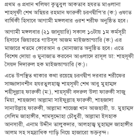
প্রথম ও প্রধান খলিফা কুতুবুল আকতাব হযরত মাওলানা
শাহসূফী শেখ অছিয়র রহমান ফারুকী চরণদ্বীপি’র (ক:) ওফাত
বার্ষিকী হিসাবে আগামী মঙ্গলবার ওরশ শরীফ অনুষ্ঠিত হবে।
আগামী মঙ্গলবার (২১ জানুয়ারি) সকাল ১০টায় ১ম কর্মসূচী
হিসাবে জিয়ারতে গাউসূল আজম মাইজভান্ডারি (ক:) এর
মাজারে খতমে কোরআন ও মোনাজাত অনুষ্ঠিত হবে। এতে
বিশেষ দোয়া ও মুনাজাত করবেন আওলাদে রাসূল ডা: শাহসূফী
সৈয়দ দিদারুল হক মাইজভান্ডারি (ক:)।
এতে উপস্থিত থাকার কথা রয়েছে চরণদ্বীপ দরবার শরীফের
সাজ্জাদানশীন হযরতুলহাজ্ব শাহসূফী শেখ আবু মুহাম্মদ
শহীদুল্লাহ ফারুকী (ম:), শাহসূফী বদরুল উলা ফারুকী সাজু
মিয়া, শাহজাদা আল্লামা সাইফুল্লাহ ফারুকী, শাহজাদা
সানাউল্লাহ ফারুকী, আল্লামা শায়েস্তা খান আজহারী, ড. মুহাম্মদ
সেলিম জাহাঙ্গীর, শামসুদ্দোহা চৌধুরী, আল্লামা ইসহাক
আনসারী, এনাম উদ্দীন তালুকদার, আলহাজ্ব মুহাম্মদ জাহাঙ্গীর
আলম সহ সহস্রাধিক গাড়ি নিয়ে হাজারো ভক্তবৃন্দ।