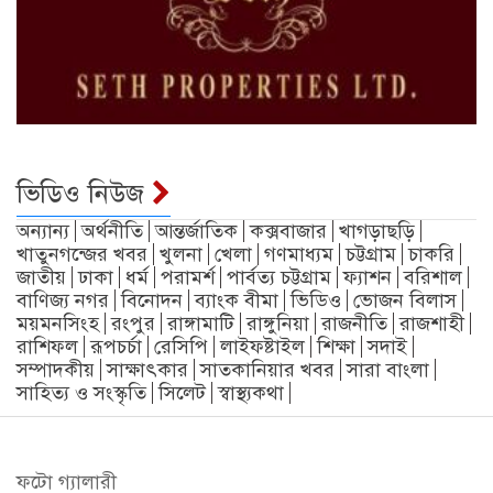
ভিডিও নিউজ
অন্যান্য
অর্থনীতি
আন্তর্জাতিক
কক্সবাজার
খাগড়াছড়ি
খাতুনগন্জের খবর
খুলনা
খেলা
গণমাধ্যম
চট্টগ্রাম
চাকরি
জাতীয়
ঢাকা
ধর্ম
পরামর্শ
পার্বত্য চট্টগ্রাম
ফ্যাশন
বরিশাল
বাণিজ্য নগর
বিনোদন
ব্যাংক বীমা
ভিডিও
ভোজন বিলাস
ময়মনসিংহ
রংপুর
রাঙ্গামাটি
রাঙ্গুনিয়া
রাজনীতি
রাজশাহী
রাশিফল
রূপচর্চা
রেসিপি
লাইফষ্টাইল
শিক্ষা
সদাই
সম্পাদকীয়
সাক্ষাৎকার
সাতকানিয়ার খবর
সারা বাংলা
সাহিত্য ও সংস্কৃতি
সিলেট
স্বাস্থ্যকথা
ফটো গ্যালারী