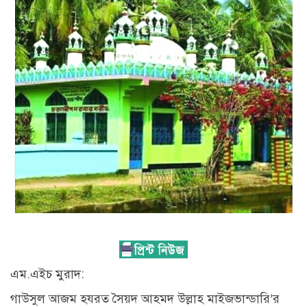
এম.এইচ মুরাদ:
গাউসুল আজম হযরত সৈয়দ আহমদ উল্লাহ মাইজভান্ডারি’র