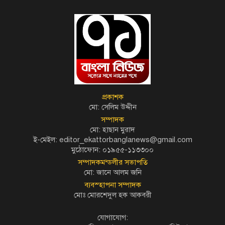
প্রকাশক
মো: সেলিম উদ্দীন
সম্পাদক
মো: হাছান মুরাদ
ই-মেইল: editor_ekattorbanglanews@gmail.com
মুঠোফোন: ০১৯৫৫-১১৩৩০০
সম্পাদকমন্ডলীর সভাপতি
মো: জানে আলম জনি
ব্যবস্হাপনা সম্পাদক
মোঃ মোরশেদুল হক আকবরী
যোগাযোগ: