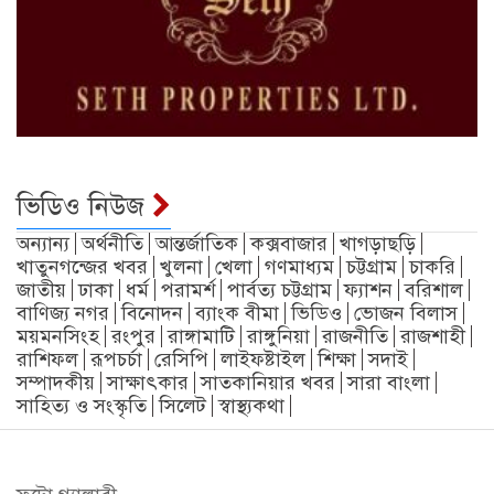
ভিডিও নিউজ
অন্যান্য
অর্থনীতি
আন্তর্জাতিক
কক্সবাজার
খাগড়াছড়ি
খাতুনগন্জের খবর
খুলনা
খেলা
গণমাধ্যম
চট্টগ্রাম
চাকরি
জাতীয়
ঢাকা
ধর্ম
পরামর্শ
পার্বত্য চট্টগ্রাম
ফ্যাশন
বরিশাল
বাণিজ্য নগর
বিনোদন
ব্যাংক বীমা
ভিডিও
ভোজন বিলাস
ময়মনসিংহ
রংপুর
রাঙ্গামাটি
রাঙ্গুনিয়া
রাজনীতি
রাজশাহী
রাশিফল
রূপচর্চা
রেসিপি
লাইফষ্টাইল
শিক্ষা
সদাই
সম্পাদকীয়
সাক্ষাৎকার
সাতকানিয়ার খবর
সারা বাংলা
সাহিত্য ও সংস্কৃতি
সিলেট
স্বাস্থ্যকথা