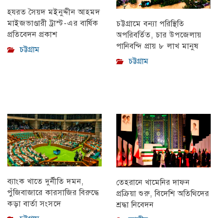
হযরত সৈয়দ মইনুদ্দীন আহমদ
মাইজভাণ্ডারী ট্রাস্ট-এর বার্ষিক
চট্টগ্রামে বন্যা পরিস্থিতি
প্রতিবেদন প্রকাশ
অপরিবর্তিত, চার উপজেলায়
পানিবন্দি প্রায় ৮ লাখ মানুষ
চট্টগ্রাম
চট্টগ্রাম
ব্যাংক খাতে দুর্নীতি দমন,
তেহরানে খামেনির দাফন
পুঁজিবাজারে কারসাজির বিরুদ্ধে
প্রক্রিয়া শুরু, বিদেশি অতিথিদের
কড়া বার্তা সংসদে
শ্রদ্ধা নিবেদন