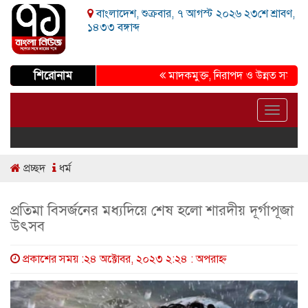
বাংলাদেশ, শুক্রবার, ৭ আগস্ট ২০২৬ ২৩শে শ্রাবণ,
১৪৩৩ বঙ্গাব্দ
শিরোনাম
মাদকমুক্ত, নিরাপদ ও উন্নত সমাজ গড়ার প
Toggle
navigat
প্রচ্ছদ
ধর্ম
প্রতিমা বিসর্জনের মধ্যদিয়ে শেষ হলো শারদীয় দূর্গাপূজা
উৎসব
প্রকাশের সময় :২৪ অক্টোবর, ২০২৩ ২:২৪ : অপরাহ্ণ