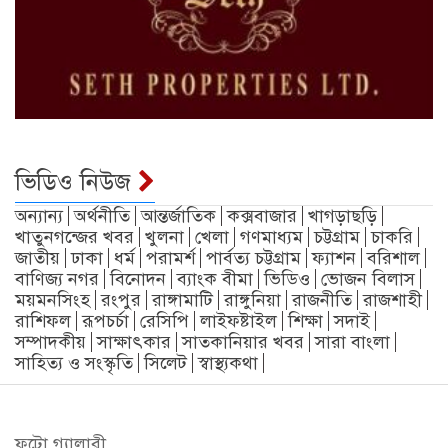
ভিডিও নিউজ
অন্যান্য
অর্থনীতি
আন্তর্জাতিক
কক্সবাজার
খাগড়াছড়ি
খাতুনগন্জের খবর
খুলনা
খেলা
গণমাধ্যম
চট্টগ্রাম
চাকরি
জাতীয়
ঢাকা
ধর্ম
পরামর্শ
পার্বত্য চট্টগ্রাম
ফ্যাশন
বরিশাল
বাণিজ্য নগর
বিনোদন
ব্যাংক বীমা
ভিডিও
ভোজন বিলাস
ময়মনসিংহ
রংপুর
রাঙ্গামাটি
রাঙ্গুনিয়া
রাজনীতি
রাজশাহী
রাশিফল
রূপচর্চা
রেসিপি
লাইফষ্টাইল
শিক্ষা
সদাই
সম্পাদকীয়
সাক্ষাৎকার
সাতকানিয়ার খবর
সারা বাংলা
সাহিত্য ও সংস্কৃতি
সিলেট
স্বাস্থ্যকথা
ফটো গ্যালারী