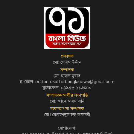
প্রকাশক
মো: সেলিম উদ্দীন
সম্পাদক
মো: হাছান মুরাদ
ই-মেইল: editor_ekattorbanglanews@gmail.com
মুঠোফোন: ০১৯৫৫-১১৩৩০০
সম্পাদকমন্ডলীর সভাপতি
মো: জানে আলম জনি
ব্যবস্হাপনা সম্পাদক
মোঃ মোরশেদুল হক আকবরী
যোগাযোগ: