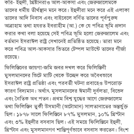
করি- ইহুদী, খ্রিষ্টানরাও আল-আকসা এবং জেরুজালেমকে
তাদের ধর্মীয় তীর্থস্থান মনে করে। ইহুদীরা মনে করে এই এলাকা
তাদের আদি নিবাস এবং বাইবেলে বর্ণিত তাদের পূর্বপুরুষ
আব্রাহাম তথা হযরত ইবরাহীম (আ.) কে যে পবিত্র ভূমি প্রদান
করার কথা বলা হয়েছে সেই পবিত্র ভূমি হলো জেরুজালেম এবং
বর্তমান ইসরাঈল রাষ্ট্র সেখানেই প্রতিষ্ঠিত হয়েছে। তারা মনে
করে পবিত্র আল-আকসার ভিতরে টেম্পল মাউন্টে তাদের গীর্জা
রয়েছে।
ফিলিস্তিনের জায়গা-জমি জবর দখল করে ফিলিস্তিনী
মুসলমানদের ভিটে মাটি থেকে উচ্ছেদ করে অবৈধভাবে
ইসরাঈল রাষ্ট্র প্রতিষ্ঠা এবং পরবর্তী ঘটনা প্রবাহেও উপরোক্ত
কারণ বিদ্যমান। অর্থাৎ মুসলমানদের ঈমানী দুর্বলতা, বিভেদ
এবং নৈতিক অধ:পতন। প্রথম বিশ্ব যুদ্ধের আগে জেরুজালেম
তথা ফিলিস্তিন তুর্কী উসমানী (অটোমান) সালতানাতের অন্তর্ভুক্ত
ছিল। ১৮৭৮ সালে ফিলিস্তিনে ৮৭% মুসলমান, ১০% খ্রিস্টান
এবং ৩% ইহুদীর বসবাস ছিল। এই সময়ে ফিলিস্তিনে ইহুদী,
খ্রিস্টান এবং মুসলমানগণ শান্তিপূর্ণভাবে বসবাস করতেন। বিংশ