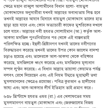
সম্পর্কে রাব্বুল আলামীনের নীতি ভিন্ন। বায়তুল মোকাদ্দাসের
ক্ষেত্রে মহান রাব্বুল আলামীনের বিধান হলো- বায়তুল
মোকাদ্দাসের অনুসারীরা যখনই আল্লাহর অবাধ্যতায় লিপ্ত হবে
তখনই আল্লাহর আযাব হিসাবে বায়তুল মোকাদ্দাস তাদের হাত
ছাড়া হয়ে যাবে এবং কোন অত্যাচারী কাফের মুশরিকের দখলে
চলে যাবে। আল্লাহর নবী হযরত সোলাইমান (আ.) কর্তৃক আল-
আকসা মসজিদ পুনঃনির্মানের পর থেকে এই বাস্তবতাই
পরিলক্ষিত হচ্ছে। ইহুদী-খ্রিষ্টানগণ যখনই তাদের নবীগণের
বিরুদ্ধাচরণ করেছে তখনই তাদের উপর কোন জালেম বাদশা
চড়াও হয়েছে এবং তাদেরকে আল-আকসা থেকে বহিষ্কার
করেছে, মসজিদকে ধ্বংস করেছে এবং মসজিদের মূল্যবান
সম্পদ লুন্ঠন করেছে। এ বিধান আল্লাহ তায়ালা কেয়ামত পর্যন্ত
বলবৎ রেখে দিয়েছেন এবং এই নিয়ম উম্মতে মুহাম্মদী তথা
মুসলমানদের ক্ষেত্রেও প্রযোজ্য। পবিত্র কুরআন ও হাদীসের
ভাষ্য এবং আল-আকসার দীর্ঘ ইতিহাস তাই প্রমাণ করে।
৬৩৮ খ্রিস্টাব্দে হযরত ওমর (রা.) এর খেলাফতের সময়
মুসলমানগণ বায়তুল মোকাদ্দাস এবং জেরুজালেম বিজয়