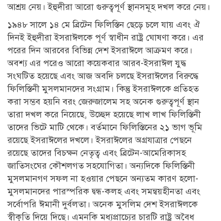
আশ্রয় নেয়। ইহুদীরা আরো গুরুত্বপূর্ণ স্থানসমূহ দখল করে নেয়।
১৯৪৮ সালে ১৪ মে ব্রিটেন ফিলিস্তিন ছেড়ে চলে যায় এবং ঐ
দিনই ইহুদীরা ইসরাঈলকে পূর্ণ স্বাধীন রাষ্ট্র ঘোষণা করে। এর
পরের দিন আরবের বিভিন্ন দেশ ইসরাঈলে আক্রমণ করে।
অবশ্য এর পরেও আরো কয়েকবার আরব-ইসরাঈল যুদ্ধ
সংঘটিত হয়েছে এবং আজ অবদি চলছে ইসরাঈলের বিরুদ্ধে
ফিলিস্তিনী মুসলমানদের সংগ্রাম। কিন্তু ইসরাঈলকে প্রতিহত
করা সম্ভব হয়নি বরং জেরুজালেম সহ অনেক গুরুত্বপূর্ণ স্থান
তারা দখল করে নিয়েছে, উচ্ছেদ হয়েছে লাখ লাখ ফিলিস্তিনী
তাদের ভিটে মাটি থেকে। বর্তমানে ফিলিস্তিনের ২১ ভাগ ভূমি
রয়েছে ইসরাঈলের দখলে। ইসরাঈলের অগ্রযাত্রার পেছনে
রয়েছে তাদের বিচক্ষন নেতৃত্ব এবং ব্রিটেন-আমেরিকাসহ
জাতিসংঘের কৌশলগত সহযোগিতা। অন্যদিকে ফিলিস্তিনী
মুসলমানগণ সফল না হওয়ার পেছনে অন্যতম কারণ হলো-
মুসলমানদের পারস্পরিক দ্বন্ধ-কলহ এবং সমন্বয়হীনতা এবং
সর্বোপরি ঈমানী দুর্বলতা। অনেক মুসলিম দেশ ইসরাঈলকে
স্বীকৃতি দিয়ে দিছে। এমনকি মধ্যপ্রাচ্যের চারটি রাষ্ট্র অবৈধ