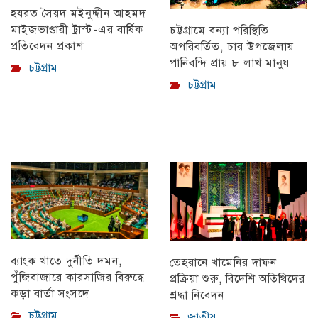
হযরত সৈয়দ মইনুদ্দীন আহমদ
মাইজভাণ্ডারী ট্রাস্ট-এর বার্ষিক
চট্টগ্রামে বন্যা পরিস্থিতি
প্রতিবেদন প্রকাশ
অপরিবর্তিত, চার উপজেলায়
পানিবন্দি প্রায় ৮ লাখ মানুষ
চট্টগ্রাম
চট্টগ্রাম
ব্যাংক খাতে দুর্নীতি দমন,
তেহরানে খামেনির দাফন
পুঁজিবাজারে কারসাজির বিরুদ্ধে
প্রক্রিয়া শুরু, বিদেশি অতিথিদের
কড়া বার্তা সংসদে
শ্রদ্ধা নিবেদন
চট্টগ্রাম
জাতীয়