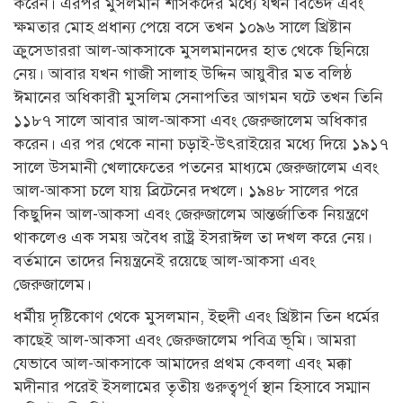
করেন। এরপর মুসলমান শাসকদের মধ্যে যখন বিভেদ এবং
ক্ষমতার মোহ প্রধান্য পেয়ে বসে তখন ১০৯৬ সালে খ্রিষ্টান
ক্রুসেডাররা আল-আকসাকে মুসলমানদের হাত থেকে ছিনিয়ে
নেয়। আবার যখন গাজী সালাহ উদ্দিন আয়ুবীর মত বলিষ্ঠ
ঈমানের অধিকারী মুসলিম সেনাপতির আগমন ঘটে তখন তিনি
১১৮৭ সালে আবার আল-আকসা এবং জেরুজালেম অধিকার
করেন। এর পর থেকে নানা চড়াই-উৎরাইয়ের মধ্যে দিয়ে ১৯১৭
সালে উসমানী খেলাফেতের পতনের মাধ্যমে জেরুজালেম এবং
আল-আকসা চলে যায় ব্রিটেনের দখলে। ১৯৪৮ সালের পরে
কিছুদিন আল-আকসা এবং জেরুজালেম আন্তর্জাতিক নিয়ন্ত্রণে
থাকলেও এক সময় অবৈধ রাষ্ট্র ইসরাঈল তা দখল করে নেয়।
বর্তমানে তাদের নিয়ন্ত্রনেই রয়েছে আল-আকসা এবং
জেরুজালেম।
ধর্মীয় দৃষ্টিকোণ থেকে মুসলমান, ইহুদী এবং খ্রিষ্টান তিন ধর্মের
কাছেই আল-আকসা এবং জেরুজালেম পবিত্র ভূমি। আমরা
যেভাবে আল-আকসাকে আমাদের প্রথম কেবলা এবং মক্কা
মদীনার পরেই ইসলামের তৃতীয় গুরুত্বপূর্ণ স্থান হিসাবে সম্মান