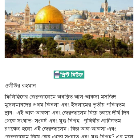
ওলীউর রহমান:
ফিলিস্তিনের জেরুজালেমে অবস্থিত আল-আকসা মসজিদ
মুসলমানদের প্রথম কিবলা এবং ইসলামের তৃতীয় পবিত্রতম
স্থান। এই আল-আকসা এবং জেরুজালেম নিয়ে চলছে দীর্ঘ দিন
থেকে সংঘাত- সংঘর্ষ এবং যুদ্ধ-বিগ্রহ। পৃথিবীর প্রাচীনতম
রণক্ষেত্র হলো এই জেরুজালেম। কিন্তু আল-আকসা এবং
জেরুজালেম নিয়ে কেন এতো সংঘাত এবং যুদ্ধ-বিগ্রহ? এর মূলে