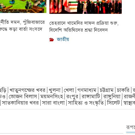
ুর্নীতি দমন, পুঁজিবাজারে
তেহরানে খামেনির দাফন প্রক্রিয়া শুরু,
ুদ্ধে কড়া বার্তা সংসদে
বিদেশি অতিথিদের শ্রদ্ধা নিবেদন
জাতীয়
ছড়ি
খাতুনগন্জের খবর
খুলনা
খেলা
গণমাধ্যম
চট্টগ্রাম
চাকরি
িও
ভোজন বিলাস
ময়মনসিংহ
রংপুর
রাঙ্গামাটি
রাঙ্গুনিয়া
রাজন
সাতকানিয়ার খবর
সারা বাংলা
সাহিত্য ও সংস্কৃতি
সিলেট
স্বাস্থ
রূপচ