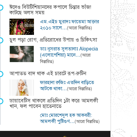
ঈদেও বিউটিশিয়ানদের কপালে চিন্তার ভাঁজ!
কাটছে অলস সময়
এম.এইচ মুরাদঃ ফাতেমা আক্তার
২০১০ সালে…
(আরো বিস্তারিত)
চুল পড়া রোগ, প্রতিরোধের উপায় ও চিকিৎসা
ডাঃ নুসরাত সুলতানাঃ Alopecia
(এলোপেশিয়া) মানে…
(আরো
বিস্তারিত)
আপাতত বাদ থাক এই চারটে রূপ-রুটিন
ফারহানা রুজিঃ এতদিন বাড়িতে
আটকে থাকা…
(আরো বিস্তারিত)
ডায়াবেটিস থাকলে প্রতিদিন ১টা করে আমলকী
খান, ফল পাবেন হাতেনাতে
মোঃ মোরশেদুল হক আকবরী:
আমলকী পুষ্টিগুণ…
(আরো বিস্তারিত)