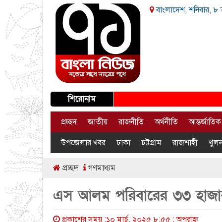
বাংলাদেশ, শনিবার, ৮ 
শিরোনাম
প্রচ্ছদ
জাতীয়
রাজনীতি
অর্থনীতি
আন্তর্জাতিক
উপজেলার খবর
ঢাকা
চট্টগ্রাম
রাজশাহী
খুলন
প্রচ্ছদ
গণমাধ্যম
এস আলম পরিবারের ৩৩ হাজা
প্রকাশের সময় :১০ মার্চ, ২০২৫ ৮:৫৫ : অপরাহ্ণ