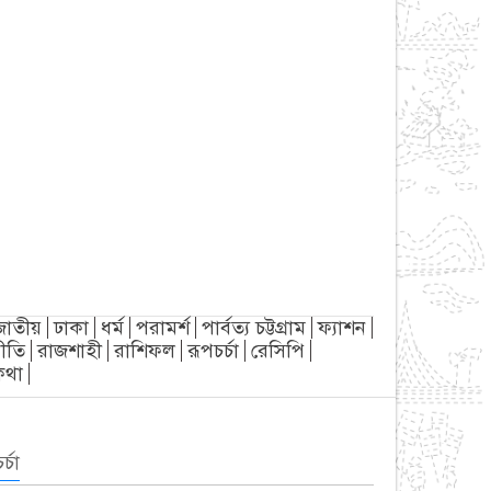
জাতীয়
ঢাকা
ধর্ম
পরামর্শ
পার্বত্য চট্টগ্রাম
ফ্যাশন
ীতি
রাজশাহী
রাশিফল
রূপচর্চা
রেসিপি
্যকথা
র্চা