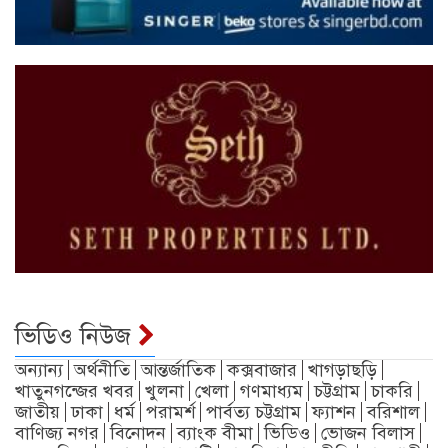
ভিডিও নিউজ
অন্যান্য
অর্থনীতি
আন্তর্জাতিক
কক্সবাজার
খাগড়াছড়ি
খাতুনগন্জের খবর
খুলনা
খেলা
গণমাধ্যম
চট্টগ্রাম
চাকরি
জাতীয়
ঢাকা
ধর্ম
পরামর্শ
পার্বত্য চট্টগ্রাম
ফ্যাশন
বরিশাল
বাণিজ্য নগর
বিনোদন
ব্যাংক বীমা
ভিডিও
ভোজন বিলাস