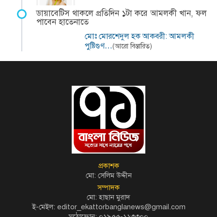
ডায়াবেটিস থাকলে প্রতিদিন ১টা করে আমলকী খান, ফল
পাবেন হাতেনাতে
মোঃ মোরশেদুল হক আকবরী: আমলকী
পুষ্টিগুণ…
(আরো বিস্তারিত)
প্রকাশক
মো: সেলিম উদ্দীন
সম্পাদক
মো: হাছান মুরাদ
ই-মেইল: editor_ekattorbanglanews@gmail.com
মুঠোফোন: ০১৯৫৫-১১৩৩০০