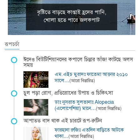
বৃষ্টিতে বাড়ছে কাপ্তাই হ্রদের পানি,
খোলা হতে পারে জলকপাট
রূপচর্চা
ঈদেও বিউটিশিয়ানদের কপালে চিন্তার ভাঁজ! কাটছে অলস
সময়
এম.এইচ মুরাদঃ ফাতেমা আক্তার ২০১০
সালে…
(আরো বিস্তারিত)
চুল পড়া রোগ, প্রতিরোধের উপায় ও চিকিৎসা
ডাঃ নুসরাত সুলতানাঃ Alopecia
(এলোপেশিয়া) মানে…
(আরো বিস্তারিত)
আপাতত বাদ থাক এই চারটে রূপ-রুটিন
ফারহানা রুজিঃ এতদিন বাড়িতে আটকে
থাকা…
(আরো বিস্তারিত)