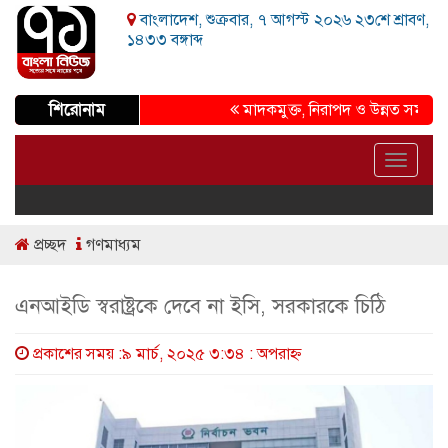
বাংলাদেশ, শুক্রবার, ৭ আগস্ট ২০২৬ ২৩শে শ্রাবণ,
১৪৩৩ বঙ্গাব্দ
শিরোনাম
মাদকমুক্ত, নিরাপদ ও উন্নত সমাজ গড়ার প্
Toggle
navigat
প্রচ্ছদ
গণমাধ্যম
এনআইডি স্বরাষ্ট্রকে দেবে না ইসি, সরকারকে চিঠি
প্রকাশের সময় :৯ মার্চ, ২০২৫ ৩:৩৪ : অপরাহ্ণ