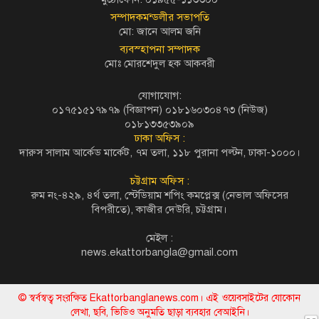
সম্পাদকমন্ডলীর সভাপতি
মো: জানে আলম জনি
ব্যবস্হাপনা সম্পাদক
মোঃ মোরশেদুল হক আকবরী
যোগাযোগ:
০১৭৫১৫১৭৯৭৯ (বিজ্ঞাপন) ০১৮১৬০৩০৪৭৩ (নিউজ)
০১৮১৩৩৫৩৯০৯
ঢাকা অফিস :
দারুস সালাম আর্কেড মার্কেট, ৭ম তলা, ১১৮ পুরানা পল্টন, ঢাকা-১০০০।
চট্টগ্রাম অফিস :
রুম নং-৪২৯, ৪র্থ তলা, স্টেডিয়াম শপিং কমপ্লেক্স (নেভাল অফিসের
বিপরীতে), কাজীর দেউরি, চট্টগ্রাম।
মেইল :
news.ekattorbangla@gmail.com
© স্বর্বস্বত্ব সংরক্ষিত Ekattorbanglanews.com। এই ওয়েবসাইটের যোকোন
লেখা, ছবি, ভিডিও অনুমতি ছাড়া ব্যবহার বেআইনি।