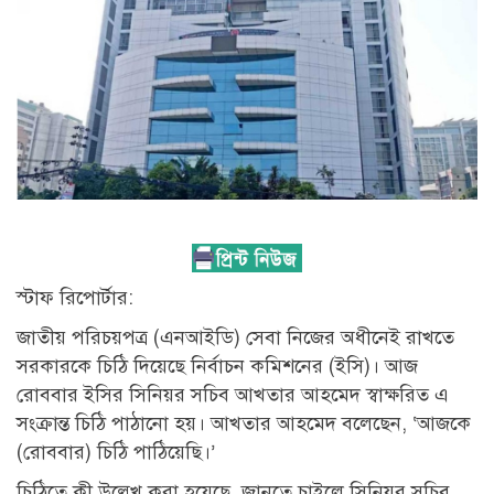
স্টাফ রিপোর্টার:
জাতীয় পরিচয়পত্র (এনআইডি) সেবা নিজের অধীনেই রাখতে
সরকারকে চিঠি দিয়েছে নির্বাচন কমিশনের (ইসি)। আজ
রোববার ইসির সিনিয়র সচিব আখতার আহমেদ স্বাক্ষরিত এ
সংক্রান্ত চিঠি পাঠানো হয়। আখতার আহমেদ বলেছেন, ‘আজকে
(রোববার) চিঠি পাঠিয়েছি।’
চিঠিতে কী উল্লেখ করা হয়েছে, জানতে চাইলে সিনিয়র সচিব