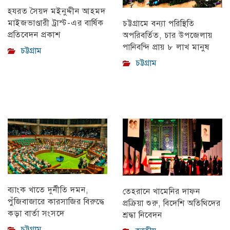
হযরত সৈয়দ মইনুদ্দীন আহমদ
মাইজভাণ্ডারী ট্রাস্ট-এর বার্ষিক
চট্টগ্রামে বন্যা পরিস্থিতি
প্রতিবেদন প্রকাশ
অপরিবর্তিত, চার উপজেলায়
পানিবন্দি প্রায় ৮ লাখ মানুষ
চট্টগ্রাম
চট্টগ্রাম
ব্যাংক খাতে দুর্নীতি দমন,
তেহরানে খামেনির দাফন
পুঁজিবাজারে কারসাজির বিরুদ্ধে
প্রক্রিয়া শুরু, বিদেশি অতিথিদের
কড়া বার্তা সংসদে
শ্রদ্ধা নিবেদন
চট্টগ্রাম