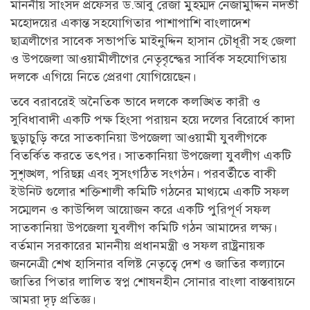
মাননীয় সাংসদ প্রফেসর ড.আবু রেজা মুহম্মদ নেজামুদ্দিন নদভী
মহোদয়ের একান্ত সহযোগিতার পাশাপাশি বাংলাদেশ
ছাত্রলীগের সাবেক সভাপতি মাইনুদ্দিন হাসান চৌধূরী সহ জেলা
ও উপজেলা আওয়ামীলীগের নেতৃবৃন্দ্ধের সার্বিক সহযোগিতায়
দলকে এগিয়ে নিতে প্রেরণা যোগিয়েছেন।
তবে বরাবরেই অনৈতিক ভাবে দলকে কলঙ্খিত কারী ও
সুবিধাবাদী একটি পক্ষ হিংসা পরায়ন হয়ে দলের বিরোর্ধে কাদা
ছুড়াচুড়ি করে সাতকানিয়া উপজেলা আওয়ামী যুবলীগকে
বিতর্কিত করতে তৎপর। সাতকানিয়া উপজেলা যুবলীগ একটি
সুশৃঙ্খল, পরিছন্ন এবং সুসংগঠিত সংগঠন। পরবর্তীতে বাকী
ইউনিট গুলোর শক্তিশালী কমিটি গঠনের মাথ্যমে একটি সফল
সম্মেলন ও কাউন্সিল আয়োজন করে একটি পুরিপূর্ণ সফল
সাতকানিয়া উপজেলা যুবলীগ কমিটি গঠন আমাদের লক্ষ্য।
বর্তমান সরকারের মাননীয় প্রধানমন্ত্রী ও সফল রাষ্ট্রনায়ক
জননেত্রী শেখ হাসিনার বলিষ্ট নেতৃত্বে দেশ ও জাতির কল্যানে
জাতির পিতার লালিত স্বপ্ন শোষনহীন সোনার বাংলা বাস্তবায়নে
আমরা দৃঢ় প্রতিজ্ঞ।