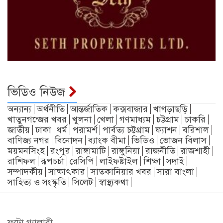
ভিডিও নিউজ
অন্যান্য
অর্থনীতি
আন্তর্জাতিক
কক্সবাজার
খাগড়াছড়ি
খাতুনগন্জের খবর
খুলনা
খেলা
গণমাধ্যম
চট্টগ্রাম
চাকরি
জাতীয়
ঢাকা
ধর্ম
পরামর্শ
পার্বত্য চট্টগ্রাম
ফ্যাশন
বরিশাল
বাণিজ্য নগর
বিনোদন
ব্যাংক বীমা
ভিডিও
ভোজন বিলাস
ময়মনসিংহ
রংপুর
রাঙ্গামাটি
রাঙ্গুনিয়া
রাজনীতি
রাজশাহী
রাশিফল
রূপচর্চা
রেসিপি
লাইফষ্টাইল
শিক্ষা
সদাই
সম্পাদকীয়
সাক্ষাৎকার
সাতকানিয়ার খবর
সারা বাংলা
সাহিত্য ও সংস্কৃতি
সিলেট
স্বাস্থ্যকথা
ফটো গ্যালারী