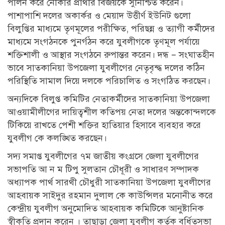
পালন করে নৌকার প্রার্থীর বিজয়কে সুনিশ্চিত করেন।
পাশাপাশি দলের অকার্কর ও মেয়াদ উত্তীর্ণ ইউনিট গুলো
বিলুপ্তির মাধ্যমে তৃণমূলের পরীক্ষিত, পরিছন্ন ও ত্যাগী কর্মীদের
মাধ্যমে সংগঠনকে পুনর্গঠন করে যুবলীগকে তৃণমূল পর্যায়ে
শক্তিশালী ও আস্থার সংগঠনে রুপান্তর করেন। দন্ধ – সংঘাতহীন
ভাবে সাতকানিয়া উপজেলা যুবলীগের নেতৃবৃন্দ্ধ দলের কঠিন
পরিস্থিতি সামাল দিয়ে দলকে পরিচালিত ও সংগঠিত করছেন।
অন্যদিকে বিলুপ্ত কমিটির নেতাকর্মীদের সাতকানিয়া উপজেলা
আওয়ামীলীগের দায়িত্বশীল কতিপয় নেতা দলের অন্তকোন্দলকে
টিকিয়ে রাখতে পেশী শক্তির হাতিয়ার হিসাবে ব্যবহার করে
যুবলীগ কে কলঙ্খিত করছেন।
সদ্য সমাপ্ত যুবলীগের ৭ম জাতীয় কংগ্রসে জেলা যুবলীগের
সভাপতি আ ন ম টিপু সুলতান চৌধূরী ও সাধারণ সম্পাদক
অধ্যাপক পার্থ সারথী চৌধুরী সাতকানিয়া উপজেলা যুবলীগের
আহবায়ক সাইদুর রহমান দুলাল কে কাউন্সিলর মনোনীত করে
কেন্দ্রীয় যুবলীগ অনুমোদিত আহবায়ক কমিটিকে আনুষ্টানিক
স্বীকৃতি প্রদান করেন । তাছাড়া জেলা যুবলীগ কর্তৃক বর্ধিতসভা