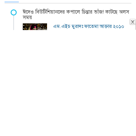
ঈদেও বিউটিশিয়ানদের কপালে চিন্তার ভাঁজ! কাটছে অলস
সময়
এম.এইচ মুরাদঃ ফাতেমা আক্তার ২০১০
সালে…
(আরো বিস্তারিত)
চুল পড়া রোগ, প্রতিরোধের উপায় ও চিকিৎসা
ডাঃ নুসরাত সুলতানাঃ Alopecia
(এলোপেশিয়া) মানে…
(আরো বিস্তারিত)
আপাতত বাদ থাক এই চারটে রূপ-রুটিন
ফারহানা রুজিঃ এতদিন বাড়িতে আটকে
থাকা…
(আরো বিস্তারিত)
ডায়াবেটিস থাকলে প্রতিদিন ১টা করে আমলকী খান, ফল
পাবেন হাতেনাতে
মোঃ মোরশেদুল হক আকবরী: আমলকী
পুষ্টিগুণ…
(আরো বিস্তারিত)