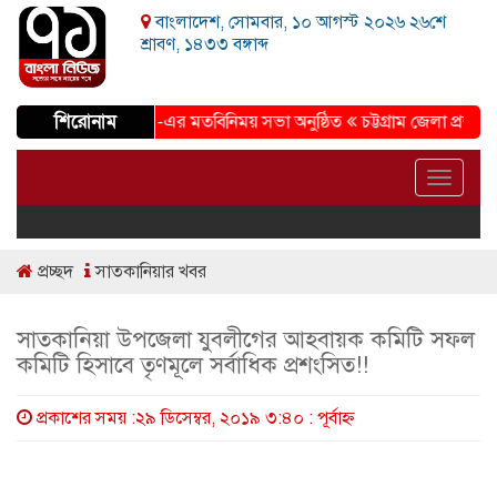
বাংলাদেশ, সোমবার, ১০ আগস্ট ২০২৬ ২৬শে
শ্রাবণ, ১৪৩৩ বঙ্গাব্দ
শিরোনাম
সমাজ কল্যাণ পরিষদ’-এর মতবিনিময় সভা অনুষ্ঠিত
চট্টগ্রাম জেলা প্রশাসকের 
Toggle
navigat
প্রচ্ছদ
সাতকানিয়ার খবর
সাতকানিয়া উপজেলা যুবলীগের আহবায়ক কমিটি সফল
কমিটি হিসাবে তৃণমূলে সর্বাধিক প্রশংসিত!!
প্রকাশের সময় :২৯ ডিসেম্বর, ২০১৯ ৩:৪০ : পূর্বাহ্ণ