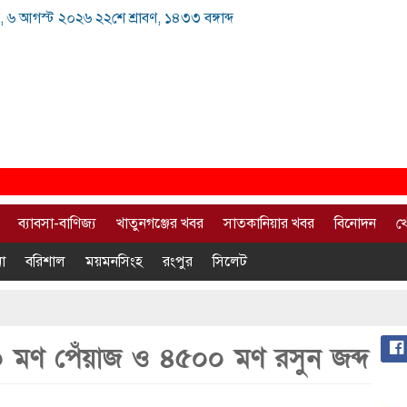
, ৬ আগস্ট ২০২৬ ২২শে শ্রাবণ, ১৪৩৩ বঙ্গাব্দ
ব্যাবসা-বাণিজ্য
খাতুনগঞ্জের খবর
সাতকানিয়ার খবর
বিনোদন
খ
া
বরিশাল
ময়মনসিংহ
রংপুর
সিলেট
০ মণ পেঁয়াজ ও ৪৫০০ মণ রসুন জব্দ