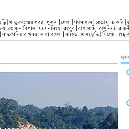
ছড়ি
খাতুনগন্জের খবর
খুলনা
খেলা
গণমাধ্যম
চট্টগ্রাম
চাকরি
িও
ভোজন বিলাস
ময়মনসিংহ
রংপুর
রাঙ্গামাটি
রাঙ্গুনিয়া
রাজন
সাতকানিয়ার খবর
সারা বাংলা
সাহিত্য ও সংস্কৃতি
সিলেট
স্বাস্থ
রূপচ