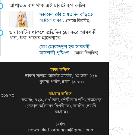
আপাতত বাদ থাক এই চারটে রূপ-রুটিন
ফারহানা রুজিঃ এতদিন বাড়িতে
আটকে থাকা…
(আরো বিস্তারিত)
ডায়াবেটিস থাকলে প্রতিদিন ১টা করে আমলকী
খান, ফল পাবেন হাতেনাতে
মোঃ মোরশেদুল হক আকবরী:
আমলকী পুষ্টিগুণ…
(আরো বিস্তারিত)
ঢাকা অফিস :
দারুস সালাম আর্কেড মার্কেট, ৭ম তলা, ১১৮
পুরানা পল্টন, ঢাকা-১০০০।
চট্টগ্রাম অফিস :
৬০৩০৪৭৩
রুম নং-৪২৯, ৪র্থ তলা, স্টেডিয়াম শপিং কমপ্লেক্স
(নেভাল অফিসের বিপরীতে), কাজীর দেউরি,
চট্টগ্রাম।
মেইল :
news.ekattorbangla@gmail.com