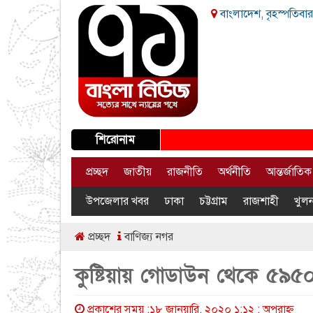
বাংলাদেশ, বৃহস্পতিবার
শিরোনাম
প্রচ্ছদ
জাতীয়
রাজনীতি
অর্থনীতি
আন্তর্জাতিক
উপজেলার খবর
ঢাকা
চট্টগ্রাম
রাজশাহী
খুলন
প্রচ্ছদ
বাণিজ্য নগর
কুষ্টিয়ায় গোডাউন থেকে ৫৯৫
প্রকাশের সময় :১৮ জানুয়ারি, ২০২০ ১:১২ : অপরাহ্ণ