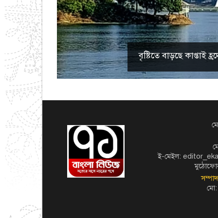
বৃষ্টিতে বাড়ছে কাপ্তাই
মো
ম
ই-মেইল: editor_e
মুঠোফো
সম্পা
মো: