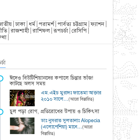
জাতীয়
ঢাকা
ধর্ম
পরামর্শ
পার্বত্য চট্টগ্রাম
ফ্যাশন
ীতি
রাজশাহী
রাশিফল
রূপচর্চা
রেসিপি
্যকথা
র্চা
ঈদেও বিউটিশিয়ানদের কপালে চিন্তার ভাঁজ!
কাটছে অলস সময়
এম.এইচ মুরাদঃ ফাতেমা আক্তার
২০১০ সালে…
(আরো বিস্তারিত)
চুল পড়া রোগ, প্রতিরোধের উপায় ও চিকিৎসা
ডাঃ নুসরাত সুলতানাঃ Alopecia
(এলোপেশিয়া) মানে…
(আরো
বিস্তারিত)