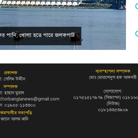
 হ্রদের পানি, খোলা হতে পারে জলকপাট
ব্যবস্হাপনা সম্পাদক
প্রকাশক
মোঃ মোরশেদুল হক আকবরী
: সেলিম উদ্দীন
সম্পাদক
যোগাযোগ:
ো: হাছান মুরাদ
০১৭৫১৫১৭৯৭৯ (বিজ্ঞাপন) ০১৮১
kattorbanglanews@gmail.com
(নিউজ)
ন: ০১৯৫৫-১১৩৩০০
০১৮১৩৩৫৩৯০৯
দকমন্ডলীর সভাপতি
 জানে আলম জনি