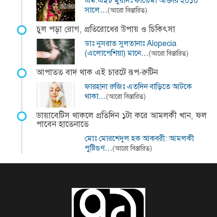
এম.এইচ মুরাদঃ ফাতেমা আক্তার ২০১০
সালে…
(আরো বিস্তারিত)
চুল পড়া রোগ, প্রতিরোধের উপায় ও চিকিৎসা
ডাঃ নুসরাত সুলতানাঃ Alopecia
(এলোপেশিয়া) মানে…
(আরো বিস্তারিত)
আপাতত বাদ থাক এই চারটে রূপ-রুটিন
ফারহানা রুজিঃ এতদিন বাড়িতে আটকে
থাকা…
(আরো বিস্তারিত)
ডায়াবেটিস থাকলে প্রতিদিন ১টা করে আমলকী খান, ফল
পাবেন হাতেনাতে
মোঃ মোরশেদুল হক আকবরী: আমলকী
পুষ্টিগুণ…
(আরো বিস্তারিত)