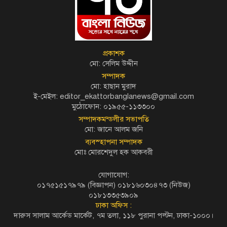
প্রকাশক
মো: সেলিম উদ্দীন
সম্পাদক
মো: হাছান মুরাদ
ই-মেইল: editor_ekattorbanglanews@gmail.com
মুঠোফোন: ০১৯৫৫-১১৩৩০০
সম্পাদকমন্ডলীর সভাপতি
মো: জানে আলম জনি
ব্যবস্হাপনা সম্পাদক
মোঃ মোরশেদুল হক আকবরী
যোগাযোগ:
০১৭৫১৫১৭৯৭৯ (বিজ্ঞাপন) ০১৮১৬০৩০৪৭৩ (নিউজ)
০১৮১৩৩৫৩৯০৯
ঢাকা অফিস :
দারুস সালাম আর্কেড মার্কেট, ৭ম তলা, ১১৮ পুরানা পল্টন, ঢাকা-১০০০।