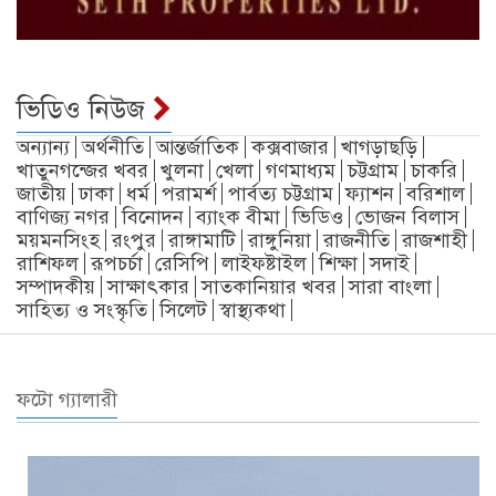
ভিডিও নিউজ
অন্যান্য
অর্থনীতি
আন্তর্জাতিক
কক্সবাজার
খাগড়াছড়ি
খাতুনগন্জের খবর
খুলনা
খেলা
গণমাধ্যম
চট্টগ্রাম
চাকরি
জাতীয়
ঢাকা
ধর্ম
পরামর্শ
পার্বত্য চট্টগ্রাম
ফ্যাশন
বরিশাল
বাণিজ্য নগর
বিনোদন
ব্যাংক বীমা
ভিডিও
ভোজন বিলাস
ময়মনসিংহ
রংপুর
রাঙ্গামাটি
রাঙ্গুনিয়া
রাজনীতি
রাজশাহী
রাশিফল
রূপচর্চা
রেসিপি
লাইফষ্টাইল
শিক্ষা
সদাই
সম্পাদকীয়
সাক্ষাৎকার
সাতকানিয়ার খবর
সারা বাংলা
সাহিত্য ও সংস্কৃতি
সিলেট
স্বাস্থ্যকথা
ফটো গ্যালারী