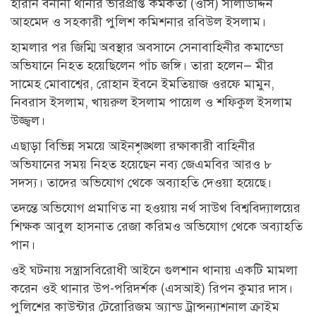
হারান বনানী থানার ভারপ্রাপ্ত কর্মকর্তা (ওসি) সালাউদ্দিন
আহমেদ ও সহকারী পুলিশ কমিশনার রবিউল ইসলাম।
হামলার পর জিম্মি অবস্থার অবসানে সেনাবাহিনীর কমান্ডো
অভিযানে নিহত হয়েছিলেন পাঁচ জঙ্গি। তারা হলেন— মীর
সামেহ মোবাশ্বের, রোহান ইবনে ইমতিয়াজ ওরফে মামুন,
নিবরাস ইসলাম, খায়রুল ইসলাম পায়েল ও শফিকুল ইসলাম
উজ্জ্বল।
এছাড়া বিভিন্ন সময়ে আইনশৃঙ্খলা রক্ষাকারী বাহিনীর
অভিযানের সময় নিহত হয়েছেন নব্য জেএমবির আরও ৮
সদস্য। তাদের অভিযোগ থেকে অব্যাহতি দেওয়া হয়েছে।
তদন্তে অভিযোগ প্রমাণিত না হওয়ায় নর্থ সাউথ বিশ্ববিদ্যালয়ের
শিক্ষক আবুল হাসনাত রেজা করিমও অভিযোগ থেকে অব্যাহতি
পান।
ওই ঘটনায় সন্ত্রাসবিরোধী আইনে গুলশান থানায় একটি মামলা
করেন ওই থানার উপ-পরিদর্শক (এসআই) রিপন কুমার দাস।
পুলিশের কাউন্টার টেরোরিজম অ্যান্ড ট্রান্সন্যাশনাল ক্রাইম