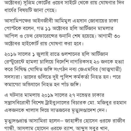
অক্টোবর) সুপ্রিম কোর্টের ওয়েব সাইটে থেকে রায় ঘোষণার দিন
ধার্যের বিষয়টি জানা গেছে।
আসামিপক্ষের আইনজীবী আমিমুল এহসান জোবায়ের ঢাকা
পোস্টকে বলেন, গত ১১ অক্টোবর হলি আর্টিজান মামলার
আপিল ও ডেথ রেফারেন্সের শুনানি শেষ হয়েছে। আগামী ৩০
অক্টোবর হাইকোর্ট রায় ঘোষণা করা হবে।
২০১৬ সালের ১ জুলাই রাতে গুলশানের হলি আর্টিজান
রেস্টুরেন্টে হামলা চালিয়ে বিদেশি নাগরিকসহ ২০ জনকে হত্যা
করে নিষিদ্ধ ঘোষিত জঙ্গি সংগঠন নব্য জেএমবির (আত্মঘাতী)
সদস্যরা। তাদের গুলিতে দুই পুলিশ কর্মকর্তা নিহত হন। পরে
কমান্ডো অভিযানে নিহত হন পাঁচ জঙ্গি।
এ ঘটনার মামলায় ২০১৯ সালের ২৭ নভেম্বর ঢাকার
সন্ত্রাসবিরোধী বিশেষ ট্রাইব্যুনালের বিচারক মো. মজিবুর রহমান
একজনকে খালাস দিয়ে সাতজনের মৃত্যুদণ্ডাদেশ দেন।
‌মৃত্যুদণ্ডপ্রাপ্ত আসা‌মিরা হ‌লেন— জাহাঙ্গীর হোসেন ওরফে রাজীব
গান্ধী, আসলাম হোসেন ওরফে র‌্যাশ, আব্দুস সবুর খান,