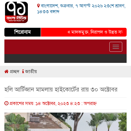
বাংলাদেশ, শুক্রবার, ৭ আগস্ট ২০২৬ ২৩শে শ্রাবণ,
১৪৩৩ বঙ্গাব্দ
শিরোনাম
মাদকমুক্ত, নিরাপদ ও উন্নত সমাজ গড়ার প্
Toggle
navigat
প্রচ্ছদ
জাতীয়
হলি আর্টিজান মামলায় হাইকোর্টের রায় ৩০ অক্টোবর
প্রকাশের সময় :১৪ অক্টোবর, ২০২৩ ৪:২৩ : অপরাহ্ণ