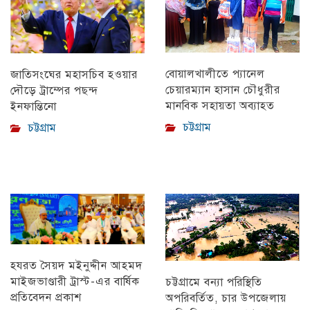
বোয়ালখালীতে প্যানেল
জাতিসংঘের মহাসচিব হওয়ার
চেয়ারম্যান হাসান চৌধুরীর
দৌড়ে ট্রাম্পের পছন্দ
মানবিক সহায়তা অব্যাহত
ইনফান্তিনো
চট্টগ্রাম
চট্টগ্রাম
হযরত সৈয়দ মইনুদ্দীন আহমদ
মাইজভাণ্ডারী ট্রাস্ট-এর বার্ষিক
চট্টগ্রামে বন্যা পরিস্থিতি
প্রতিবেদন প্রকাশ
অপরিবর্তিত, চার উপজেলায়