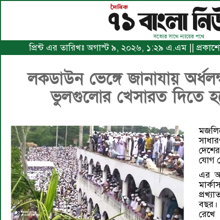
প্রিন্ট এর তারিখঃ অগাস্ট ৯, ২০২৬, ১:২৯ এ.এম || প্রকাশে
লকডাউন ভেঙ্গে জানাযায় অর্ধলক্
ভুলগুলোর খেসারত দিতে হত
মজলি
সাধা
দেশের
যোগ 
এর আ
মার্ক
প্রখ্
বছর। 
রেখে