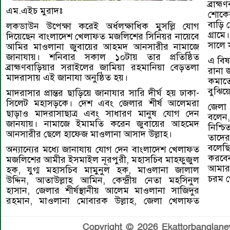
ব্রাহ
এম.এইচ মুরাদঃ
শোকে
বাড়ি 
লকডাউন উপেক্ষা করেই অর্ধলক্ষাধিক মুসল্লি যোগ
গ্রাম
দিয়েছেন বাংলাদেশ খেলাফত মজলিশের সিনিয়র নায়েবে
সালে স
আমির মাওলানা জুবায়ের আহমদ আনসারীর নামাজে
জানাযায়। শনিবার সকাল ১০টায় তার প্রতিষ্ঠিত
এ বিষ
ব্রাহ্মণবাড়িয়ার সরাইলের জামিয়া রহমানিয়া বেড়তলা
রানা জ
মাদরাসায় এই জানাযা অনুষ্ঠিত হয়।
কমাতে
বুঝিয়
মাদরাসার প্রান্তর ছাড়িয়ে জানাযার সারি দীর্ঘ হয় ঢাকা-
সিলেট মহাসড়কে। দেশ এবং জেলার শীর্ষ আলেমরা
জেলা
ছাড়াও মাদরাসাছাত্র এবং সাধারণ মানুষ যোগ দেন
বলেন
জানযায়। নামাজে ইমামতি করেন জুবায়ের আহমেদ
নিশ্চ
আনসারীর ছেলে হাফেজ মাওলানা আসাদ উল্লাহ।
তাদে
বলেছ
অন্যান্যের মধ্যে জানাযায় যোগ দেন বাংলাদেশ খেলাফত
করবেন
মজলিশের আমীর ইসমাইল নূরপুরী, মহাসচিব মাহফুজুল
আমার 
হক, যুগ্ম মহাসচিব মামুনুল হক, মাওলানা জালাল
চরম খ
উদ্দিন, আতাউল্লাহ আমিন, কেন্দ্রীয় নেতা মহসিনুল
হাসান, জেলার শীর্ষস্থানীয় আলেম মাওলানা সাজিদুর
রহমান, মাওলানা মোবারক উল্লাহ, জেলা খেলাফত
Copyright © 2026 Ekattorbanglanews