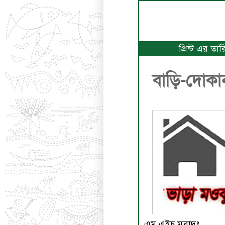
প্রিন্ট এর তা
বাড়ি-দোকানভ
এম.এইচ মুরাদঃ