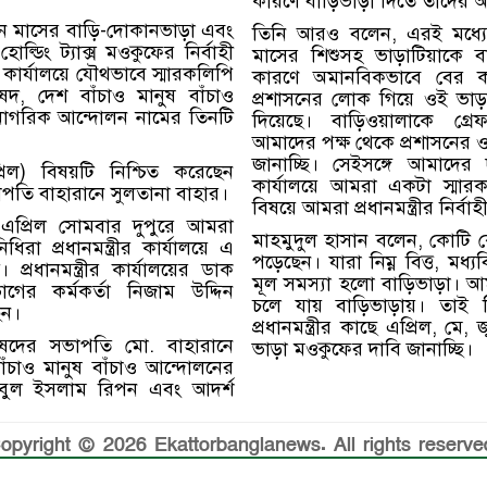
কারণে বাড়িভাড়া দিতে তাদের অস
িন মাসের বাড়ি-দোকানভাড়া এবং
তিনি আরও বলেন, এরই মধ্যে
হোল্ডিং ট্যাক্স মওকুফের নির্বাহী
মাসের শিশুসহ ভাড়াটিয়াকে ব
ীর কার্যালয়ে যৌথভাবে স্মারকলিপি
কারণে অমানবিকভাবে বের ক
ষদ, দেশ বাঁচাও মানুষ বাঁচাও
প্রশাসনের লোক গিয়ে ওই ভাড়
নাগরিক আন্দোলন নামের তিনটি
দিয়েছে। বাড়িওয়ালাকে গ্
আমাদের পক্ষ থেকে প্রশাসনের ও
জানাচ্ছি। সেইসঙ্গে আমাদের দা
রিল) বিষয়টি নিশ্চিত করেছেন
কার্যালয়ে আমরা একটা স্মা
পতি বাহারানে সুলতানা বাহার।
বিষয়ে আমরা প্রধানমন্ত্রীর নির্
এপ্রিল সোমবার দুপুরে আমরা
মাহমুদুল হাসান বলেন, কোটি ক
িরা প্রধানমন্ত্রীর কার্যালয়ে এ
পড়েছেন। যারা নিম্ন বিত্ত, মধ্যব
 প্রধানমন্ত্রীর কার্যালয়ের ডাক
মূল সমস্যা হলো বাড়িভাড়া। 
গের কর্মকর্তা নিজাম উদ্দিন
চলে যায় বাড়িভাড়ায়। তাই বিশ্ব
েন।
প্রধানমন্ত্রীর কাছে এপ্রিল, ম
ষদের সভাপতি মো. বাহারানে
ভাড়া মওকুফের দাবি জানাচ্ছি।
াঁচাও মানুষ বাঁচাও আন্দোলনের
ুল ইসলাম রিপন এবং আদর্শ
opyright © 2026 Ekattorbanglanews. All rights reserve