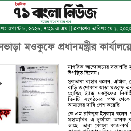
রিখঃ অগাস্ট ৮, ২০২৬, ৭:২৯ এ.এম || প্রকাশের তারিখঃ মে ১, ২০২০, 
াড়া মওকুফে প্রধানমন্ত্রীর কার্যালয়
নাগরিক আন্দোলনের সভাপতি মুহ
উপস্থিত ছিলেন।
সুলতানা বাহার বলেন, এপ্রিল,
বাড়ি ও দোকান ভাড়া মওকুফ এবং 
হোল্ডিং ট্যাক্স মওকুফের নির
তিনটি সংগঠনের পক্ষ থেকে প্র
আমাদের দাবি পেশ করেছি।
কে এম রকিবুল ইসলাম বলেন,
মহামারির এ দুর্যোগে অনেক ক
আছে। তারা কোনো কাজ-কর্ম 