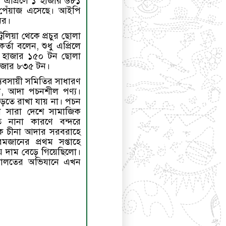
 এপ্রিলে ১ হাজার ৬৮১
 পেঁয়াজ এসেছে। আইপি
ের।
েলিয়া থেকে প্রচুর ছোলা
্তা বলেন, শুধু এপ্রিলে
৯ হাজার ১৫০ টন ছোলা
াজার ৮৩৫ টন।
 ব্যবসায়ী সমিতির সাধারণ
েন, আদা পচনশীল পণ্য।
ড়তে রাখা যায় না। পচন
ে সারা দেশে সামাজিক
তে নানা কারণে বন্দরে
 চীনা আদার সরবরাহে
মজানের প্রথম সপ্তাহে
ায় দাম বেড়ে গিয়েছিলো।
 আদালতের অভিযানে এখন