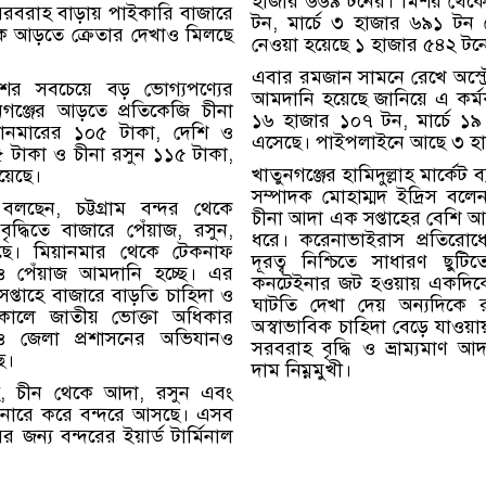
হাজার ৬৬৯ টনের। মিশর থেকে
সরবরাহ বাড়ায় পাইকারি বাজারে
টন, মার্চে ৩ হাজার ৬৯১ টন
ক আড়তে ক্রেতার দেখাও মিলছে
নেওয়া হয়েছে ১ হাজার ৫৪২ টন
এবার রমজান সামনে রেখে অস্ট্র
ের সবচেয়ে বড় ভোগ্যপণ্যের
আমদানি হয়েছে জানিয়ে এ কর্মকর
গঞ্জের আড়তে প্রতিকেজি চীনা
১৬ হাজার ১০৭ টন, মার্চে ১
ানমারের ১০৫ টাকা, দেশি ও
এসেছে। পাইপলাইনে আছে ৩ হ
 টাকা ও চীনা রসুন ১১৫ টাকা,
খাতুনগঞ্জের হামিদুল্লাহ মার্কেট
হয়েছে।
সম্পাদক মোহাম্মদ ইদ্রিস বল
বলছেন, চট্টগ্রাম বন্দর থেকে
চীনা আদা এক সপ্তাহের বেশি আ
দ্ধিতে বাজারে পেঁয়াজ, রসুন,
ধরে। করেনাভাইরাস প্রতিরোধ
ে। মিয়ানমার থেকে টেকনাফ
দূরত্ব নিশ্চিতে সাধারণ ছুটি
 ও পেঁয়াজ আমদানি হচ্ছে। এর
কনটেইনার জট হওয়ায় একদিকে
সপ্তাহে বাজারে বাড়তি চাহিদা ও
ঘাটতি দেখা দেয় অন্যদিকে র
কালে জাতীয় ভোক্তা অধিকার
অস্বাভাবিক চাহিদা বেড়ে যাওয়
 জেলা প্রশাসনের অভিযানও
সরবরাহ বৃদ্ধি ও ভ্রাম্যমাণ
ে।
দাম নিম্নমুখী।
েছে, চীন থেকে আদা, রসুন এবং
ইনারে করে বন্দরে আসছে। এসব
 জন্য বন্দরের ইয়ার্ড টার্মিনাল