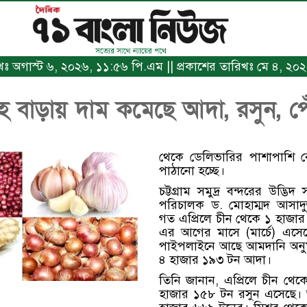
িখঃ অগাস্ট ৬, ২০২৬, ১১:৫৬ পি.এম || প্রকাশের তারিখঃ মে ৪, ২০২০,
হ বাড়ায় দাম কমেছে আদা, রসুন, পে
থেকে ডেলিভারির পাশাপাশি 
পাঠানো হচ্ছে।
চট্টগ্রাম সমুদ্র বন্দরের উদ্ভি
পরিচালক ড. মোহাম্মদ আসাদুজ
গত এপ্রিলে চীন থেকে ১ হাজ
এর আগের মাসে (মার্চে) এস
পাইপলাইনে আছে আমদানি অনুম
৪ হাজার ১৯৩ টন আদা।
তিনি জানান, এপ্রিলে চীন থেকে
হাজার ১৫৮ টন রসুন এসেছে।