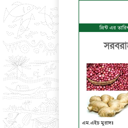
প্রিন্ট এর তার
সরবরা
এম.এইচ মুরাদঃ