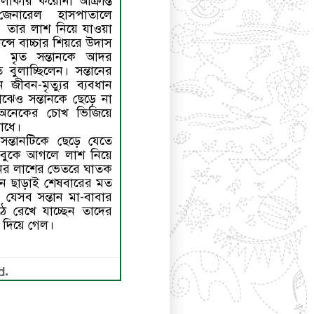
এলাকার করোনা আক্রান্ত
েনারেল হাসপাতালে
। তার লাশ নিয়ে যাওয়া
েন্সে বাচ্চার শিয়রে উদাস
 মৃত সন্তানকে আদর
ুলাচ্ছিলেন। সন্তানের
জীবন-মৃত্যুর ব্যবধান
াঝেও সন্তানকে ছেড়ে না
 অনেকের চোখ ভিজিয়ে
োধে।
সন্তানটিকে ছেড়ে যেতে
বুকে আগলে লাশ নিয়ে
নের লাশের ভেতরে ঘাতক
ন ছাড়াই শেষবারের মত
 যেসব সন্তান মা-বাবার
ঠে রেখে যাচ্ছেন তাদের
া দিয়ে গেল।
d.