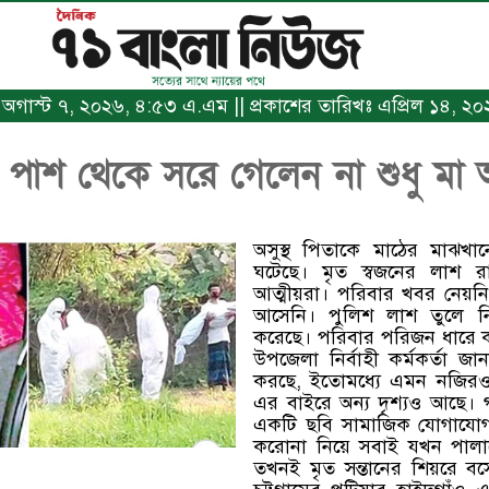
ঃ অগাস্ট ৭, ২০২৬, ৪:৫৩ এ.এম || প্রকাশের তারিখঃ এপ্রিল ১৪, ২০২০
র পাশ থেকে সরে গেলেন না শুধু মা
অসুস্থ পিতাকে মাঠের মাঝখা
ঘটেছে। মৃত স্বজনের লাশ রা
আত্মীয়রা। পরিবার খবর নেয়ন
আসেনি। পুলিশ লাশ তুলে 
করেছে। পরিবার পরিজন ধারে ক
উপজেলা নির্বাহী কর্মকর্তা জ
করছে, ইতোমধ্যে এমন নজিরও 
এর বাইরে অন্য দৃশ্যও আছে
একটি ছবি সামাজিক যোগাযোগ
করোনা নিয়ে সবাই যখন পা
তখনই মৃত সন্তানের শিয়রে 