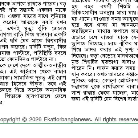
চট্টগ্রামের পটিয়ার হাইদগাঁও 
্তানকে আগলে রাখতে পারেন। বড়
ছয় বছর বয়সী শিশুটি জ
সেই পাঁচ সন্তানই একজন মাকে
চিকিৎসাধীন অবস্থায় মারা যায়
। এজন্য মায়ের সাথে দুনিয়ার
হয় গ্রামে। যাওয়ার সময় অ্যাম্বুল
। করোনা আতংকে সবাই যখন
হয়ে বসে থাকা মা আনমনে
ে, তখনই মৃত্যু ঝুঁকি জেনেও
করছিলেন। মাথায় কপালে হাত ব
 আগলে বাড়ি নিয়ে যাওয়ার একটি
এভাবে চলে যাওয়া মাকে যেন 
এই ছবি যেন মাকে বিশ্ববাসীর
ভুলিয়ে দিয়েছে। চরম ঝুঁকির ম
াপন করেছে। ছবিটি নতুন, কিন্তু
গিয়ে আদর করার এই দৃশ্য
মাজ পাল্টাবে, পরিস্থিতি বদলে
দিয়েছে। কড়া নেড়েছে মানবতাব
য়তো কোনদিনও পাল্টাবে না।
মৃত শিশুটির হতভাগ্য বাবাও 
 দেশে দেশে আত্মীয়-অনাত্মীয়
পারেন নি। দাফন করার সময় 
্ছে। এই ভাইরাস থেকে বাঁচার
যান কবরে। অথচ আদরের সন্তা
ে থাকা। সামাজিক দূরত্ব এই রোগ
লুকিয়ে আছে। কোনো প্রোটেকশ
তিয়ার হিসেবে স্বীকৃত। তবে এই
সন্তানকে বুকে রাখছিলেন বাবা।
ে চলতে গিয়ে অনেকে অমানবিক
লাশ রাস্তায় ফেলে যাচ্ছেন, মা
রছে। পিতাকে হাসপাতালে ফেলে
জন্য এই ছবিটি যেন বিশেষ বার্ত
ার।
opyright © 2026 Ekattorbanglanews. All rights reserve