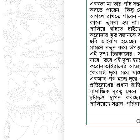
একজন মা তার পাঁচ সন
করতে পারেন। কিন্তু 
আগলে রাখতে পারেন না
কারো তুলনা হয় না
পালিয়ে বাঁচতে চাইছ
করোনায় মৃত সন্তানকে
ছবি ভাইরাল হয়েছে। 
সামনে নতুন করে উপস্থ
এই দৃশ্য চিরকালের। স
যাবে। তবে এই দৃশ্য হ
করোনাভাইরাসের আতংকে
কেবলই দূরে সরে যাচ
একমাত্র পথ হচ্ছে দূর
প্রতিরোধের প্রধান হা
সামাজিক দূরত্ব মেন
দৃষ্টান্তও স্থাপন ক
পালিয়েছে সন্তান; পরিব
C