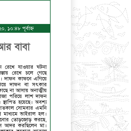
, ১০:৪৮ পূর্বাহ্ণ
 আর বাবা
নে রেখে যাওয়ার ঘটনা
স্তায় রেখে চলে গেছে
ি। দাফন কাফনে এগিয়ে
নিয়ে দাফন বা সৎকার
াছে না আসায় অনাত্মীয়
ানাজা পরিয়ে লাশ দাফন
স্থাপিত হয়েছে। অবশ্য
। গতকাল সোমবার এমনি
 মাধ্যমে ভাইরাল হল।
লানোর তোড়জোড় করছে,
বসে আদর করছিলেন মা।