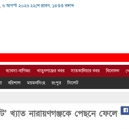
, ৬ আগস্ট ২০২৬ ২২শে শ্রাবণ, ১৪৩৩ বঙ্গাব্দ
ব্যাবসা-বাণিজ্য
খাতুনগঞ্জের খবর
সাতকানিয়ার খবর
বিনোদন
খ
া
বরিশাল
ময়মনসিংহ
রংপুর
সিলেট
ট’ খ্যাত নারায়ণগঞ্জকে পেছনে ফেলে