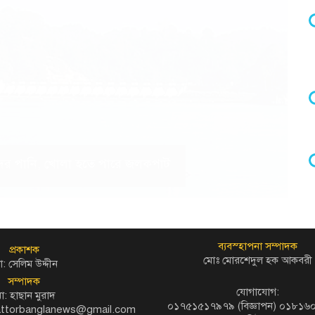
 হ্রদের পানি, খোলা হতে পারে জলকপাট
ব্যবস্হাপনা সম্পাদক
প্রকাশক
মোঃ মোরশেদুল হক আকবরী
: সেলিম উদ্দীন
সম্পাদক
যোগাযোগ:
ো: হাছান মুরাদ
০১৭৫১৫১৭৯৭৯ (বিজ্ঞাপন) ০১৮১
kattorbanglanews@gmail.com