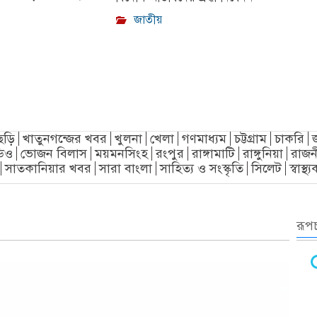
জাতীয়
ছড়ি
খাতুনগন্জের খবর
খুলনা
খেলা
গণমাধ্যম
চট্টগ্রাম
চাকরি
িও
ভোজন বিলাস
ময়মনসিংহ
রংপুর
রাঙ্গামাটি
রাঙ্গুনিয়া
রাজন
সাতকানিয়ার খবর
সারা বাংলা
সাহিত্য ও সংস্কৃতি
সিলেট
স্বাস্থ
রূপচ