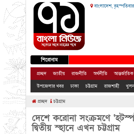
বাংলাদেশ, বৃহস্পতিবার
শিরোনাম
প্রচ্ছদ
জাতীয়
রাজনীতি
অর্থনীতি
আন্তর্জাতিক
উপজেলার খবর
ঢাকা
চট্টগ্রাম
রাজশাহী
খুলন
প্রচ্ছদ
চট্টগ্রাম
দেশে করোনা সংক্রমণে ‘হটস্প
দ্বিতীয় স্হানে এখন চট্টগ্রাম