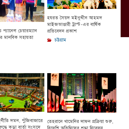
হযরত সৈয়দ মইনুদ্দীন আহমদ
মাইজভাণ্ডারী ট্রাস্ট-এর বার্ষিক
প্যানেল চেয়ারম্যান
প্রতিবেদন প্রকাশ
ীর মানবিক সহায়তা
চট্টগ্রাম
ুর্নীতি দমন, পুঁজিবাজারে
তেহরানে খামেনির দাফন প্রক্রিয়া শুরু,
ুদ্ধে কড়া বার্তা সংসদে
বিদেশি অতিথিদের শ্রদ্ধা নিবেদন