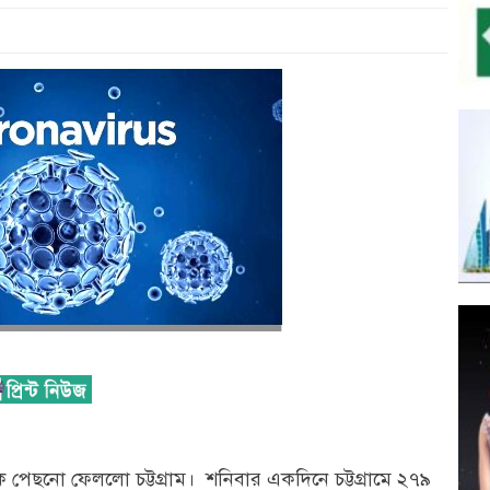
কে পেছনো ফেললো চট্টগ্রাম। শনিবার একদিনে চট্টগ্রামে ২৭৯