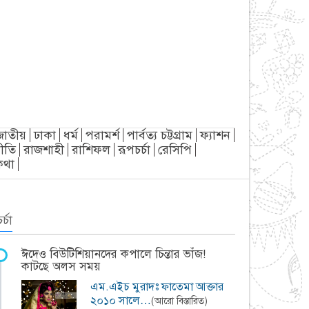
জাতীয়
ঢাকা
ধর্ম
পরামর্শ
পার্বত্য চট্টগ্রাম
ফ্যাশন
ীতি
রাজশাহী
রাশিফল
রূপচর্চা
রেসিপি
্যকথা
র্চা
ঈদেও বিউটিশিয়ানদের কপালে চিন্তার ভাঁজ!
কাটছে অলস সময়
এম.এইচ মুরাদঃ ফাতেমা আক্তার
২০১০ সালে…
(আরো বিস্তারিত)