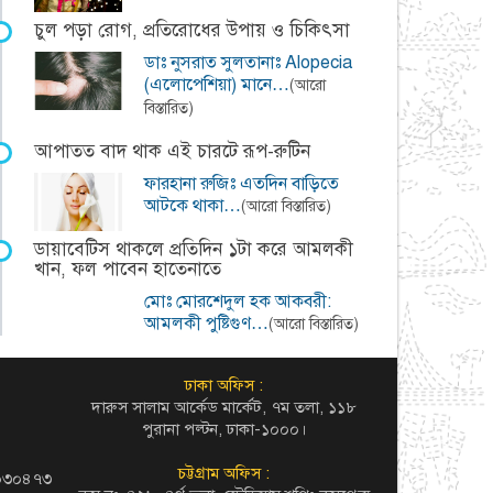
চুল পড়া রোগ, প্রতিরোধের উপায় ও চিকিৎসা
ডাঃ নুসরাত সুলতানাঃ Alopecia
(এলোপেশিয়া) মানে…
(আরো
বিস্তারিত)
আপাতত বাদ থাক এই চারটে রূপ-রুটিন
ফারহানা রুজিঃ এতদিন বাড়িতে
আটকে থাকা…
(আরো বিস্তারিত)
ডায়াবেটিস থাকলে প্রতিদিন ১টা করে আমলকী
খান, ফল পাবেন হাতেনাতে
মোঃ মোরশেদুল হক আকবরী:
আমলকী পুষ্টিগুণ…
(আরো বিস্তারিত)
ঢাকা অফিস :
দারুস সালাম আর্কেড মার্কেট, ৭ম তলা, ১১৮
পুরানা পল্টন, ঢাকা-১০০০।
চট্টগ্রাম অফিস :
৬০৩০৪৭৩